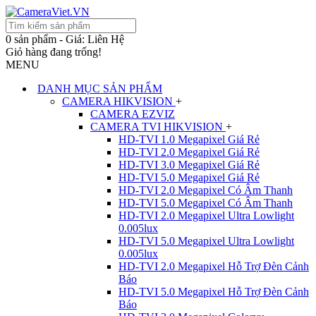
0 sản phẩm - Giá: Liên Hệ
Giỏ hàng đang trống!
MENU
DANH MỤC SẢN PHẨM
CAMERA HIKVISION
+
CAMERA EZVIZ
CAMERA TVI HIKVISION
+
HD-TVI 1.0 Megapixel Giá Rẻ
HD-TVI 2.0 Megapixel Giá Rẻ
HD-TVI 3.0 Megapixel Giá Rẻ
HD-TVI 5.0 Megapixel Giá Rẻ
HD-TVI 2.0 Megapixel Có Âm Thanh
HD-TVI 5.0 Megapixel Có Âm Thanh
HD-TVI 2.0 Megapixel Ultra Lowlight
0.005lux
HD-TVI 5.0 Megapixel Ultra Lowlight
0.005lux
HD-TVI 2.0 Megapixel Hỗ Trợ Đèn Cảnh
Báo
HD-TVI 5.0 Megapixel Hỗ Trợ Đèn Cảnh
Báo