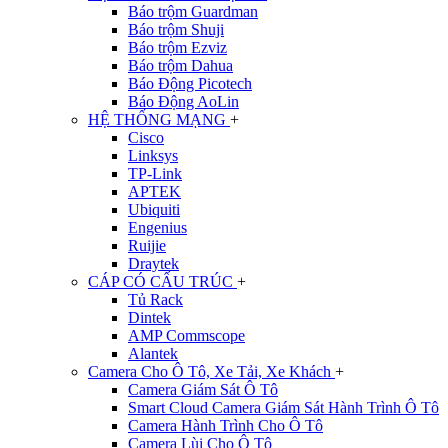
Báo trộm Guardman
Báo trộm Shuji
Báo trộm Ezviz
Báo trộm Dahua
Báo Động Picotech
Báo Động AoLin
HỆ THỐNG MẠNG
+
Cisco
Linksys
TP-Link
APTEK
Ubiquiti
Engenius
Ruijie
Draytek
CÁP CÓ CẤU TRÚC
+
Tủ Rack
Dintek
AMP Commscope
Alantek
Camera Cho Ô Tô, Xe Tải, Xe Khách
+
Camera Giám Sát Ô Tô
Smart Cloud Camera Giám Sát Hành Trình Ô Tô
Camera Hành Trình Cho Ô Tô
Camera Lùi Cho Ô Tô