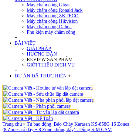
Máy chấm công Gigata
Máy chấm công Ronald Jack
Máy chấm công ZKTECO
Máy chấm công Hikvision
Máy chấm công Dahua
Phụ kiện máy chấm công
+
BÀI VIẾT
GIẢI PHÁP
HƯỚNG DẪN
REVIEW SẢN PHẨM
GIỚI THIỆU DỊCH VỤ
+
DỰ ÁN ĐÃ THỰC HIỆN
+
Trang chủ
»
Tủ báo động, Báo Cháy Karassn KS-858G 16 Zones
(8 Zones có dây + 8 Zone không dây) - Dùng SIM GSM