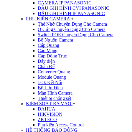
CAMERA IP PANASONIC
ĐẦU GHI HÌNH CVI PANASONIC
ĐẦU GHI HÌNH IP PANASONIC
PHỤ KIỆN CAMERA
+
Thẻ Nhớ Chuyên Dụng Cho Camera
Ổ Cứng Chuyên Dụng Cho Camera
Switch POE Chuyên Dụng Cho Camera
Bộ Nguồn Camera
Cáp Quang
Cáp Mạng
Cáp Đồng Trục
Dây điện
Chân Đế
Converter Quang
Module Quang
Jack Kết Nối
Bộ Lưu Điện
Màn Hình Camera
Thiết bị chống sét
KIỂM SOÁT RA VÀO
+
DAHUA
HIKVISION
ZKTECO
Phụ kiện Access Control
HỆ THỐNG BÁO ĐỘNG
+