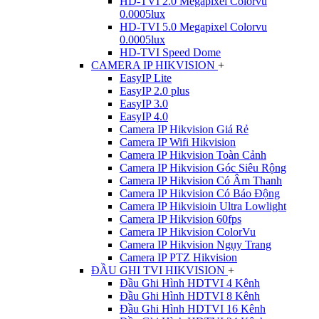
HD-TVI 2.0 Megapixel Colorvu
0.0005lux
HD-TVI 5.0 Megapixel Colorvu
0.0005lux
HD-TVI Speed Dome
CAMERA IP HIKVISION
+
EasyIP Lite
EasyIP 2.0 plus
EasyIP 3.0
EasyIP 4.0
Camera IP Hikvision Giá Rẻ
Camera IP Wifi Hikvision
Camera IP Hikvision Toàn Cảnh
Camera IP Hikvision Góc Siêu Rộng
Camera IP Hikvision Có Âm Thanh
Camera IP Hikvision Có Báo Động
Camera IP Hikvisioin Ultra Lowlight
Camera IP Hikvision 60fps
Camera IP Hikvision ColorVu
Camera IP Hikvision Ngụy Trang
Camera IP PTZ Hikvision
ĐẦU GHI TVI HIKVISION
+
Đầu Ghi Hình HDTVI 4 Kênh
Đầu Ghi Hình HDTVI 8 Kênh
Đầu Ghi Hình HDTVI 16 Kênh