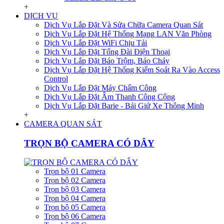
+
DỊCH VỤ
Dịch Vụ Lắp Đặt Và Sửa Chữa Camera Quan Sát
Dịch Vụ Lắp Đặt Hệ Thống Mạng LAN Văn Phòng
Dịch Vụ Lắp Đặt WiFi Chịu Tải
Dịch Vụ Lắp Đặt Tổng Đài Điện Thoại
Dịch Vụ Lắp Đặt Báo Trộm, Báo Cháy
Dịch Vụ Lắp Đặt Hệ Thống Kiểm Soát Ra Vào Access
Control
Dịch Vụ Lắp Đặt Máy Chấm Công
Dịch Vụ Lắp Đặt Âm Thanh Công Cộng
Dịch Vụ Lắp Đặt Barie - Bải Giử Xe Thông Minh
+
CAMERA QUAN SÁT
TRỌN BỘ CAMERA CÓ DÂY
Trọn bộ 01 Camera
Trọn bộ 02 Camera
Trọn bộ 03 Camera
Trọn bộ 04 Camera
Trọn bộ 05 Camera
Trọn bộ 06 Camera