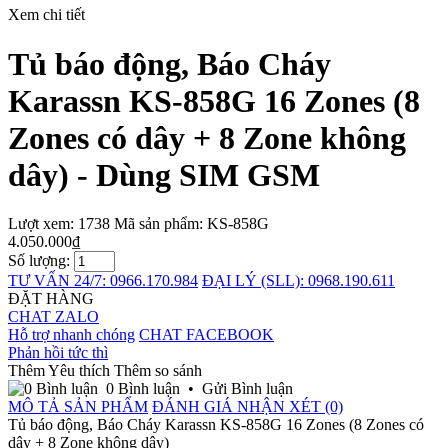
Xem chi tiết
Tủ báo động, Báo Cháy
Karassn KS-858G 16 Zones (8
Zones có dây + 8 Zone không
dây) - Dùng SIM GSM
Lượt xem: 1738
Mã sản phẩm:
KS-858G
4.050.000₫
Số lượng:
TƯ VẤN 24/7: 0966.170.984
ĐẠI LÝ (SLL): 0968.190.611
ĐẶT HÀNG
CHAT ZALO
Hỗ trợ nhanh chóng
CHAT FACEBOOK
Phản hồi tức thì
Thêm Yêu thích
Thêm so sánh
0 Bình luận
•
Gửi Bình luận
MÔ TẢ SẢN PHẨM
ĐÁNH GIÁ NHẬN XÉT (0)
Tủ báo động, Báo Cháy Karassn KS-858G 16 Zones (8 Zones có
dây + 8 Zone không dây)