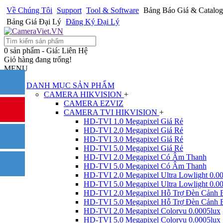
Về Chúng Tôi
Support
Tool & Software
Bảng Báo Giá & Catalog
Bảng Giá Đại Lý
Đăng Ký Đại Lý
0 sản phẩm - Giá: Liên Hệ
Giỏ hàng đang trống!
MENU
DANH MỤC SẢN PHẨM
CAMERA HIKVISION
+
CAMERA EZVIZ
CAMERA TVI HIKVISION
+
HD-TVI 1.0 Megapixel Giá Rẻ
HD-TVI 2.0 Megapixel Giá Rẻ
HD-TVI 3.0 Megapixel Giá Rẻ
HD-TVI 5.0 Megapixel Giá Rẻ
HD-TVI 2.0 Megapixel Có Âm Thanh
HD-TVI 5.0 Megapixel Có Âm Thanh
HD-TVI 2.0 Megapixel Ultra Lowlight 0.0
HD-TVI 5.0 Megapixel Ultra Lowlight 0.0
HD-TVI 2.0 Megapixel Hỗ Trợ Đèn Cảnh 
HD-TVI 5.0 Megapixel Hỗ Trợ Đèn Cảnh 
HD-TVI 2.0 Megapixel Colorvu 0.0005lux
HD-TVI 5.0 Megapixel Colorvu 0.0005lux