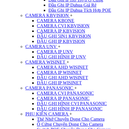
Đầu Ghi IP Dahua Giá Rẻ
Đầu Ghi IP Dahua Tích Hợp POE
CAMERA KBVISION
+
CAMERA KBONE
CAMERA CVI KBVISION
CAMERA IP KBVISION
ĐẦU GHI 5IN1 KBVISION
ĐẦU GHI IP KBVISION
CAMERA UNV
+
CAMERA IP UNV
ĐẦU GHI HÌNH IP UNV
CAMERA WISINET
+
CAMERA AHD WISINET
CAMERA IP WISINET
ĐẦU GHI AHD WISINET
ĐẦU GHI IP WISINET
CAMERA PANASONIC
+
CAMERA CVI PANASONIC
CAMERA IP PANASONIC
ĐẦU GHI HÌNH CVI PANASONIC
ĐẦU GHI HÌNH IP PANASONIC
PHỤ KIỆN CAMERA
+
Thẻ Nhớ Chuyên Dụng Cho Camera
Ổ Cứng Chuyên Dụng Cho Camera