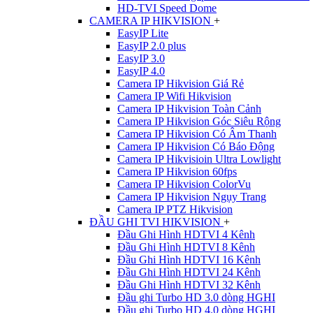
HD-TVI Speed Dome
CAMERA IP HIKVISION
+
EasyIP Lite
EasyIP 2.0 plus
EasyIP 3.0
EasyIP 4.0
Camera IP Hikvision Giá Rẻ
Camera IP Wifi Hikvision
Camera IP Hikvision Toàn Cảnh
Camera IP Hikvision Góc Siêu Rộng
Camera IP Hikvision Có Âm Thanh
Camera IP Hikvision Có Báo Động
Camera IP Hikvisioin Ultra Lowlight
Camera IP Hikvision 60fps
Camera IP Hikvision ColorVu
Camera IP Hikvision Ngụy Trang
Camera IP PTZ Hikvision
ĐẦU GHI TVI HIKVISION
+
Đầu Ghi Hình HDTVI 4 Kênh
Đầu Ghi Hình HDTVI 8 Kênh
Đầu Ghi Hình HDTVI 16 Kênh
Đầu Ghi Hình HDTVI 24 Kênh
Đầu Ghi Hình HDTVI 32 Kênh
Đầu ghi Turbo HD 3.0 dòng HGHI
Đầu ghi Turbo HD 4.0 dòng HGHI