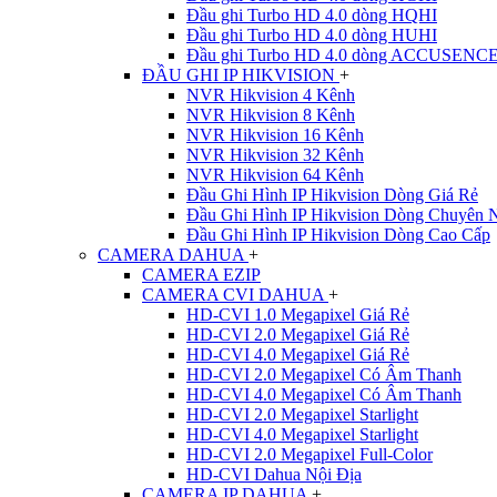
Đầu ghi Turbo HD 4.0 dòng HQHI
Đầu ghi Turbo HD 4.0 dòng HUHI
Đầu ghi Turbo HD 4.0 dòng ACCUSENC
ĐẦU GHI IP HIKVISION
+
NVR Hikvision 4 Kênh
NVR Hikvision 8 Kênh
NVR Hikvision 16 Kênh
NVR Hikvision 32 Kênh
NVR Hikvision 64 Kênh
Đầu Ghi Hình IP Hikvision Dòng Giá Rẻ
Đầu Ghi Hình IP Hikvision Dòng Chuyên 
Đầu Ghi Hình IP Hikvision Dòng Cao Cấp
CAMERA DAHUA
+
CAMERA EZIP
CAMERA CVI DAHUA
+
HD-CVI 1.0 Megapixel Giá Rẻ
HD-CVI 2.0 Megapixel Giá Rẻ
HD-CVI 4.0 Megapixel Giá Rẻ
HD-CVI 2.0 Megapixel Có Âm Thanh
HD-CVI 4.0 Megapixel Có Âm Thanh
HD-CVI 2.0 Megapixel Starlight
HD-CVI 4.0 Megapixel Starlight
HD-CVI 2.0 Megapixel Full-Color
HD-CVI Dahua Nội Địa
CAMERA IP DAHUA
+