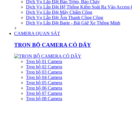
Dịch Vụ Lắp Đặt Báo Trộm, Báo Cháy
Dịch Vụ Lắp Đặt Hệ Thống Kiểm Soát Ra Vào Access 
Dịch Vụ Lắp Đặt Máy Chấm Công
Dịch Vụ Lắp Đặt Âm Thanh Công Cộng
Dịch Vụ Lắp Đặt Barie - Bải Giử Xe Thông Minh
+
CAMERA QUAN SÁT
TRỌN BỘ CAMERA CÓ DÂY
Trọn bộ 01 Camera
Trọn bộ 02 Camera
Trọn bộ 03 Camera
Trọn bộ 04 Camera
Trọn bộ 05 Camera
Trọn bộ 06 Camera
Trọn bộ 07 Camera
Trọn bộ 08 Camera