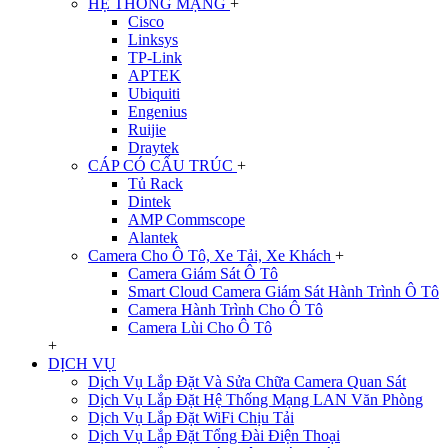
HỆ THỐNG MẠNG
+
Cisco
Linksys
TP-Link
APTEK
Ubiquiti
Engenius
Ruijie
Draytek
CÁP CÓ CẤU TRÚC
+
Tủ Rack
Dintek
AMP Commscope
Alantek
Camera Cho Ô Tô, Xe Tải, Xe Khách
+
Camera Giám Sát Ô Tô
Smart Cloud Camera Giám Sát Hành Trình Ô Tô
Camera Hành Trình Cho Ô Tô
Camera Lùi Cho Ô Tô
+
DỊCH VỤ
Dịch Vụ Lắp Đặt Và Sửa Chữa Camera Quan Sát
Dịch Vụ Lắp Đặt Hệ Thống Mạng LAN Văn Phòng
Dịch Vụ Lắp Đặt WiFi Chịu Tải
Dịch Vụ Lắp Đặt Tổng Đài Điện Thoại