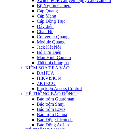
Switch POE Chuyên Dụng Cho Camera
Bộ Nguồn Camera
Cáp Quang
Cáp Mạng
Cáp Đồng Trục
Dây điện
Chân Đế
Converter Quang
Module Quang
Jack Kết Nối
Bộ Lưu Điện
Màn Hình Camera
Thiết bị chống sét
KIỂM SOÁT RA VÀO
+
DAHUA
HIKVISION
ZKTECO
Phụ kiện Access Control
HỆ THỐNG BÁO ĐỘNG
+
Báo trộm Guardman
Báo trộm Shuji
Báo trộm Ezviz
Báo trộm Dahua
Báo Động Picotech
Báo Động AoLin