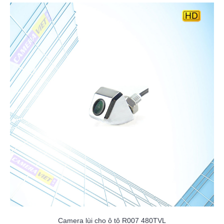
Camera lùi cho ô tô R007 480TVL