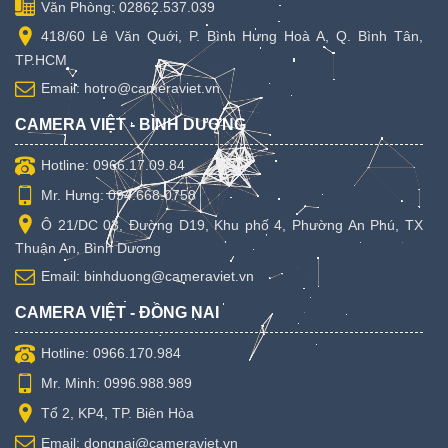
Văn Phòng: 02862.537.039
418/60 Lê Văn Quới, P. Bình Hưng Hoà A, Q. Bình Tân,
TP.HCM
Email: hotro@cameraviet.vn
CAMERA VIỆT - BÌNH DƯƠNG
Hotline: 0966.17.09.84
Mr. Hưng: 094.668.0758
Ô 21/DC 03, Đường D19, Khu phố 4, Phường An Phú, TX
Thuận An, Bình Dương
Email: binhduong@cameraviet.vn
CAMERA VIỆT - ĐỒNG NAI
Hotline: 0966.170.984
Mr. Minh: 0996.988.989
Tổ 2, KP4, TP. Biên Hòa
Email: dongnai@cameraviet.vn