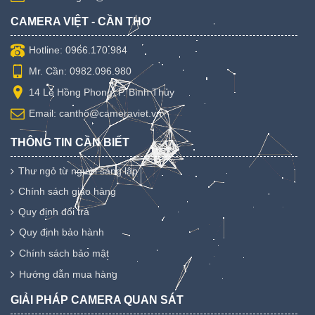
CAMERA VIỆT - CẦN THƠ
Hotline: 0966.170.984
Mr. Cần: 0982.096.980
14 Lê Hồng Phong, P. Bình Thủy
Email: cantho@cameraviet.vn
THÔNG TIN CẦN BIẾT
Thư ngỏ từ người sáng lập
Chính sách giao hàng
Quy định đổi trả
Quy định bảo hành
Chính sách bảo mật
Hướng dẫn mua hàng
GIẢI PHÁP CAMERA QUAN SÁT