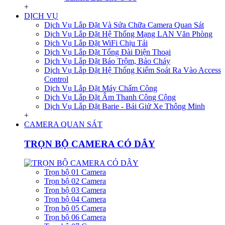
+
DỊCH VỤ
Dịch Vụ Lắp Đặt Và Sửa Chữa Camera Quan Sát
Dịch Vụ Lắp Đặt Hệ Thống Mạng LAN Văn Phòng
Dịch Vụ Lắp Đặt WiFi Chịu Tải
Dịch Vụ Lắp Đặt Tổng Đài Điện Thoại
Dịch Vụ Lắp Đặt Báo Trộm, Báo Cháy
Dịch Vụ Lắp Đặt Hệ Thống Kiểm Soát Ra Vào Access
Control
Dịch Vụ Lắp Đặt Máy Chấm Công
Dịch Vụ Lắp Đặt Âm Thanh Công Cộng
Dịch Vụ Lắp Đặt Barie - Bải Giử Xe Thông Minh
+
CAMERA QUAN SÁT
TRỌN BỘ CAMERA CÓ DÂY
Trọn bộ 01 Camera
Trọn bộ 02 Camera
Trọn bộ 03 Camera
Trọn bộ 04 Camera
Trọn bộ 05 Camera
Trọn bộ 06 Camera