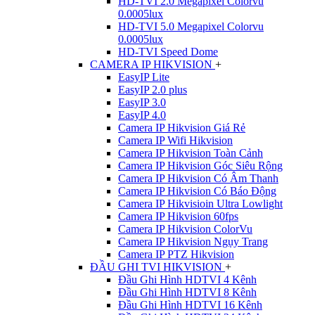
HD-TVI 2.0 Megapixel Colorvu
0.0005lux
HD-TVI 5.0 Megapixel Colorvu
0.0005lux
HD-TVI Speed Dome
CAMERA IP HIKVISION
+
EasyIP Lite
EasyIP 2.0 plus
EasyIP 3.0
EasyIP 4.0
Camera IP Hikvision Giá Rẻ
Camera IP Wifi Hikvision
Camera IP Hikvision Toàn Cảnh
Camera IP Hikvision Góc Siêu Rộng
Camera IP Hikvision Có Âm Thanh
Camera IP Hikvision Có Báo Động
Camera IP Hikvisioin Ultra Lowlight
Camera IP Hikvision 60fps
Camera IP Hikvision ColorVu
Camera IP Hikvision Ngụy Trang
Camera IP PTZ Hikvision
ĐẦU GHI TVI HIKVISION
+
Đầu Ghi Hình HDTVI 4 Kênh
Đầu Ghi Hình HDTVI 8 Kênh
Đầu Ghi Hình HDTVI 16 Kênh