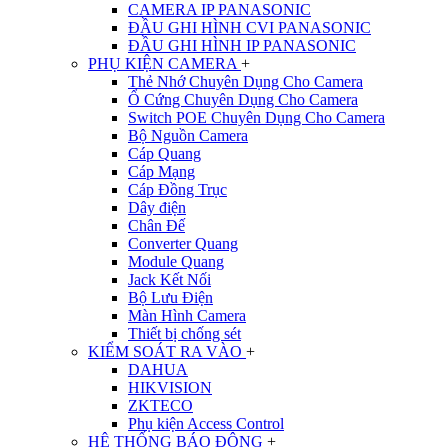
CAMERA IP PANASONIC
ĐẦU GHI HÌNH CVI PANASONIC
ĐẦU GHI HÌNH IP PANASONIC
PHỤ KIỆN CAMERA
+
Thẻ Nhớ Chuyên Dụng Cho Camera
Ổ Cứng Chuyên Dụng Cho Camera
Switch POE Chuyên Dụng Cho Camera
Bộ Nguồn Camera
Cáp Quang
Cáp Mạng
Cáp Đồng Trục
Dây điện
Chân Đế
Converter Quang
Module Quang
Jack Kết Nối
Bộ Lưu Điện
Màn Hình Camera
Thiết bị chống sét
KIỂM SOÁT RA VÀO
+
DAHUA
HIKVISION
ZKTECO
Phụ kiện Access Control
HỆ THỐNG BÁO ĐỘNG
+