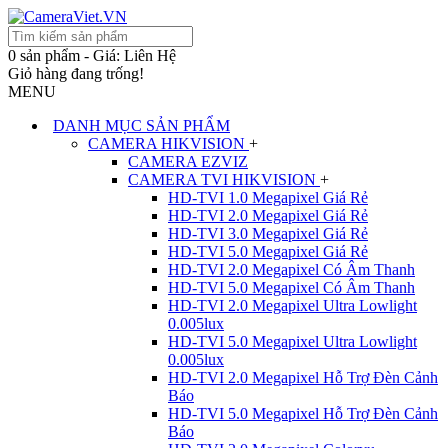
0 sản phẩm - Giá: Liên Hệ
Giỏ hàng đang trống!
MENU
DANH MỤC SẢN PHẨM
CAMERA HIKVISION
+
CAMERA EZVIZ
CAMERA TVI HIKVISION
+
HD-TVI 1.0 Megapixel Giá Rẻ
HD-TVI 2.0 Megapixel Giá Rẻ
HD-TVI 3.0 Megapixel Giá Rẻ
HD-TVI 5.0 Megapixel Giá Rẻ
HD-TVI 2.0 Megapixel Có Âm Thanh
HD-TVI 5.0 Megapixel Có Âm Thanh
HD-TVI 2.0 Megapixel Ultra Lowlight
0.005lux
HD-TVI 5.0 Megapixel Ultra Lowlight
0.005lux
HD-TVI 2.0 Megapixel Hỗ Trợ Đèn Cảnh
Báo
HD-TVI 5.0 Megapixel Hỗ Trợ Đèn Cảnh
Báo