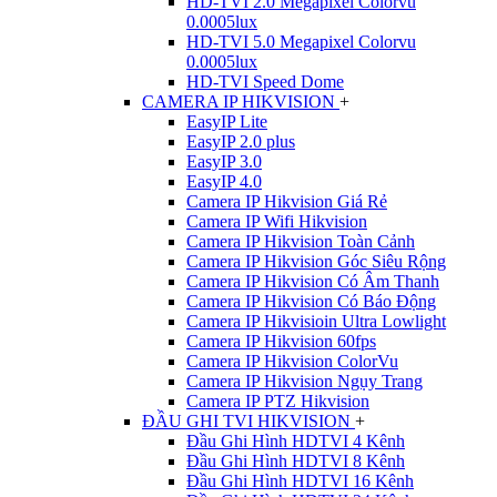
HD-TVI 2.0 Megapixel Colorvu
0.0005lux
HD-TVI 5.0 Megapixel Colorvu
0.0005lux
HD-TVI Speed Dome
CAMERA IP HIKVISION
+
EasyIP Lite
EasyIP 2.0 plus
EasyIP 3.0
EasyIP 4.0
Camera IP Hikvision Giá Rẻ
Camera IP Wifi Hikvision
Camera IP Hikvision Toàn Cảnh
Camera IP Hikvision Góc Siêu Rộng
Camera IP Hikvision Có Âm Thanh
Camera IP Hikvision Có Báo Động
Camera IP Hikvisioin Ultra Lowlight
Camera IP Hikvision 60fps
Camera IP Hikvision ColorVu
Camera IP Hikvision Ngụy Trang
Camera IP PTZ Hikvision
ĐẦU GHI TVI HIKVISION
+
Đầu Ghi Hình HDTVI 4 Kênh
Đầu Ghi Hình HDTVI 8 Kênh
Đầu Ghi Hình HDTVI 16 Kênh