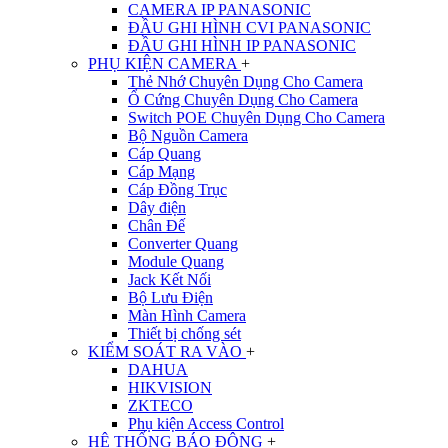
CAMERA IP PANASONIC
ĐẦU GHI HÌNH CVI PANASONIC
ĐẦU GHI HÌNH IP PANASONIC
PHỤ KIỆN CAMERA
+
Thẻ Nhớ Chuyên Dụng Cho Camera
Ổ Cứng Chuyên Dụng Cho Camera
Switch POE Chuyên Dụng Cho Camera
Bộ Nguồn Camera
Cáp Quang
Cáp Mạng
Cáp Đồng Trục
Dây điện
Chân Đế
Converter Quang
Module Quang
Jack Kết Nối
Bộ Lưu Điện
Màn Hình Camera
Thiết bị chống sét
KIỂM SOÁT RA VÀO
+
DAHUA
HIKVISION
ZKTECO
Phụ kiện Access Control
HỆ THỐNG BÁO ĐỘNG
+