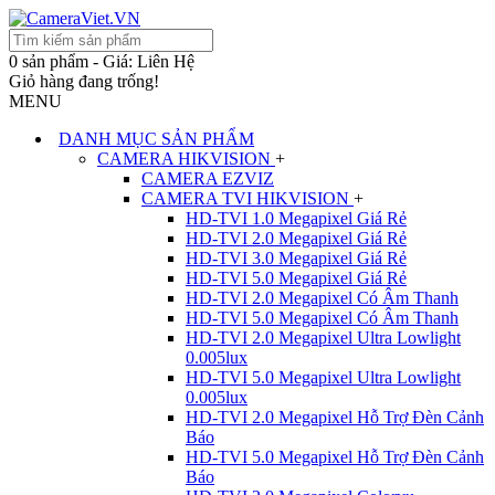
0 sản phẩm - Giá: Liên Hệ
Giỏ hàng đang trống!
MENU
DANH MỤC SẢN PHẨM
CAMERA HIKVISION
+
CAMERA EZVIZ
CAMERA TVI HIKVISION
+
HD-TVI 1.0 Megapixel Giá Rẻ
HD-TVI 2.0 Megapixel Giá Rẻ
HD-TVI 3.0 Megapixel Giá Rẻ
HD-TVI 5.0 Megapixel Giá Rẻ
HD-TVI 2.0 Megapixel Có Âm Thanh
HD-TVI 5.0 Megapixel Có Âm Thanh
HD-TVI 2.0 Megapixel Ultra Lowlight
0.005lux
HD-TVI 5.0 Megapixel Ultra Lowlight
0.005lux
HD-TVI 2.0 Megapixel Hỗ Trợ Đèn Cảnh
Báo
HD-TVI 5.0 Megapixel Hỗ Trợ Đèn Cảnh
Báo