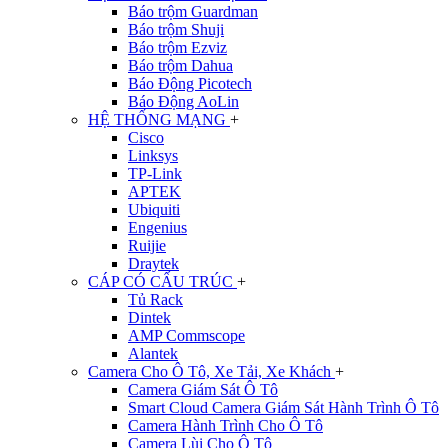
Báo trộm Guardman
Báo trộm Shuji
Báo trộm Ezviz
Báo trộm Dahua
Báo Động Picotech
Báo Động AoLin
HỆ THỐNG MẠNG
+
Cisco
Linksys
TP-Link
APTEK
Ubiquiti
Engenius
Ruijie
Draytek
CÁP CÓ CẤU TRÚC
+
Tủ Rack
Dintek
AMP Commscope
Alantek
Camera Cho Ô Tô, Xe Tải, Xe Khách
+
Camera Giám Sát Ô Tô
Smart Cloud Camera Giám Sát Hành Trình Ô Tô
Camera Hành Trình Cho Ô Tô
Camera Lùi Cho Ô Tô