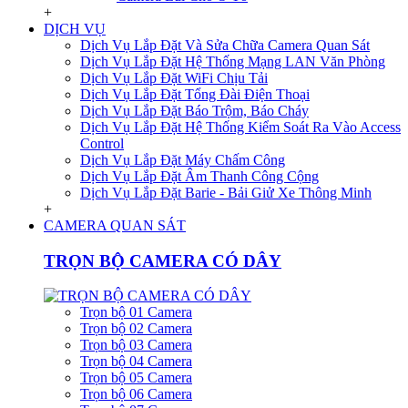
+
DỊCH VỤ
Dịch Vụ Lắp Đặt Và Sửa Chữa Camera Quan Sát
Dịch Vụ Lắp Đặt Hệ Thống Mạng LAN Văn Phòng
Dịch Vụ Lắp Đặt WiFi Chịu Tải
Dịch Vụ Lắp Đặt Tổng Đài Điện Thoại
Dịch Vụ Lắp Đặt Báo Trộm, Báo Cháy
Dịch Vụ Lắp Đặt Hệ Thống Kiểm Soát Ra Vào Access
Control
Dịch Vụ Lắp Đặt Máy Chấm Công
Dịch Vụ Lắp Đặt Âm Thanh Công Cộng
Dịch Vụ Lắp Đặt Barie - Bải Giử Xe Thông Minh
+
CAMERA QUAN SÁT
TRỌN BỘ CAMERA CÓ DÂY
Trọn bộ 01 Camera
Trọn bộ 02 Camera
Trọn bộ 03 Camera
Trọn bộ 04 Camera
Trọn bộ 05 Camera
Trọn bộ 06 Camera