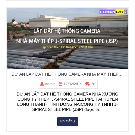
DỰ ÁN LẮP ĐẶT HỆ THỐNG CAMERA NHÀ MÁY THÉP J-SPIRAL - LONG THÀNH - ĐỒNG NAI
admin
17/02/2019
70
DỰ ÁN LẮP ĐẶT HỆ THỐNG CAMERA NHÀ XƯỞNG
CÔNG TY THÉP J-SPIRAL STEEL PIPE TẠI HUYỆN
LONG THÀNH - TỈNH ĐỒNG NAICÔNG TY TNHH J-
SPIRAL STEEL PIPE (JSP) được th...
Chi tiết