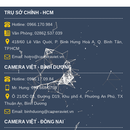
TRỤ SỞ CHÍNH - HCM
Hotline: 0966.170.984
Văn Phòng: 02862.537.039
418/60 Lê Văn Quới, P. Bình Hưng Hoà A, Q. Bình Tân,
TP.HCM
Email: hotro@cameraviet.vn
CAMERA VIỆT - BÌNH DƯƠNG
Hotline: 0966.17.09.84
Mr. Hưng: 094.668.0758
Ô 21/DC 03, Đường D19, Khu phố 4, Phường An Phú, TX
Thuận An, Bình Dương
Email: binhduong@cameraviet.vn
CAMERA VIỆT - ĐỒNG NAI