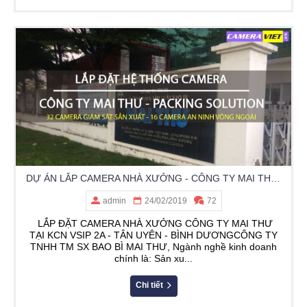
DỰ ÁN LẮP CAMERA NHÀ XƯỞNG - CÔNG TY MAI THƯ - KCN VSIP2 TÂN UYÊN - BÌNH DƯƠNG
admin
24/02/2019
72
LẮP ĐẶT CAMERA NHÀ XƯỞNG CÔNG TY MAI THƯ
TẠI KCN VSIP 2A - TÂN UYÊN - BÌNH DƯƠNGCÔNG TY
TNHH TM SX BAO BÌ MAI THƯ, Ngành nghề kinh doanh
chính là: Sản xu...
Chi tiết