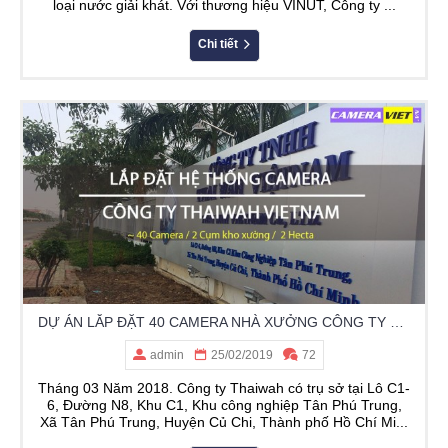
loại nước giải khát. Với thương hiệu VINUT, Công ty ...
Chi tiết
DỰ ÁN LẮP ĐẶT 40 CAMERA NHÀ XƯỞNG CÔNG TY THỰC PHẨM THAIWAH - KCN TÂN PHÚ TRUNG - CỦ CHI
admin
25/02/2019
72
Tháng 03 Năm 2018. Công ty Thaiwah có trụ sở tại Lô C1-
6, Đường N8, Khu C1, Khu công nghiệp Tân Phú Trung,
Xã Tân Phú Trung, Huyện Củ Chi, Thành phố Hồ Chí Mi...