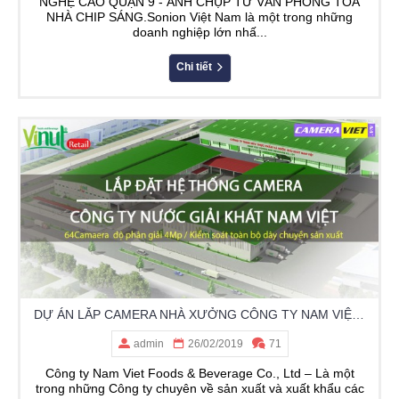
NGHỆ CAO QUẬN 9 - ẢNH CHỤP TỪ VĂN PHÒNG TÒA
NHÀ CHIP SÁNG.Sonion Việt Nam là một trong những
doanh nghiệp lớn nhấ...
Chi tiết
DỰ ÁN LẮP CAMERA NHÀ XƯỞNG CÔNG TY NAM VIỆT - DĨ AN BÌNH DƯƠNG
admin
26/02/2019
71
Công ty Nam Viet Foods & Beverage Co., Ltd – Là một
trong những Công ty chuyên về sản xuất và xuất khẩu các