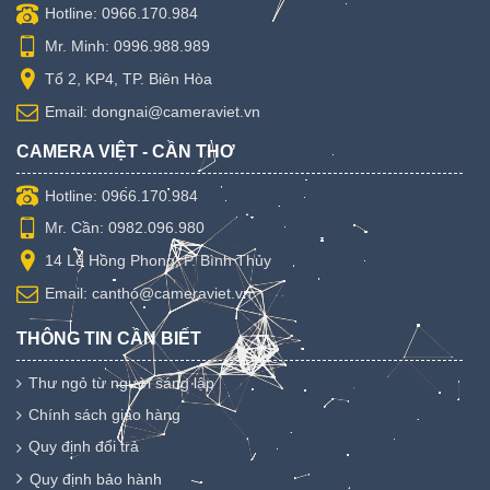
Hotline: 0966.170.984
Mr. Minh: 0996.988.989
Tổ 2, KP4, TP. Biên Hòa
Email: dongnai@cameraviet.vn
CAMERA VIỆT - CẦN THƠ
Hotline: 0966.170.984
Mr. Cần: 0982.096.980
14 Lê Hồng Phong, P. Bình Thủy
Email: cantho@cameraviet.vn
THÔNG TIN CẦN BIẾT
Thư ngỏ từ người sáng lập
Chính sách giao hàng
Quy định đổi trả
Quy định bảo hành