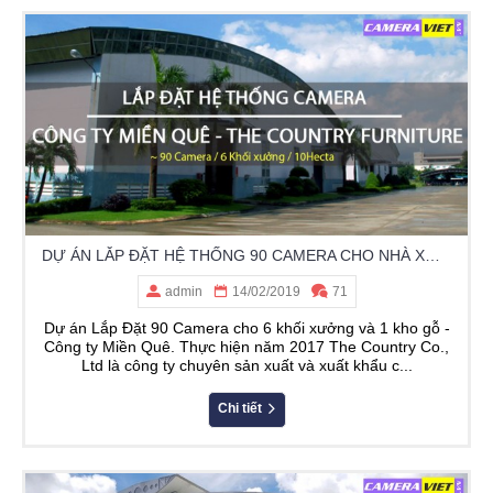
DỰ ÁN LẮP ĐẶT HỆ THỐNG 90 CAMERA CHO NHÀ XƯỞNG CÔNG TY MIỀN QUÊ - KCN NHƠN TRẠCH II - ĐỒNG NAI
admin
14/02/2019
71
Dự án Lắp Đặt 90 Camera cho 6 khối xưởng và 1 kho gỗ -
Công ty Miền Quê. Thực hiện năm 2017 The Country Co.,
Ltd là công ty chuyên sản xuất và xuất khẩu c...
Chi tiết