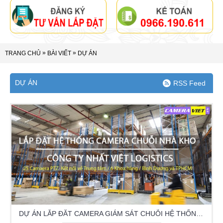
»
»
TRANG CHỦ
BÀI VIẾT
DỰ ÁN
DỰ ÁN
RSS Feed
DỰ ÁN LẮP ĐĂT CAMERA GIÁM SÁT CHUỖI HỆ THỐNG NHÀ KHO CÔNG TY NHẤT VIỆT LOGISTISC