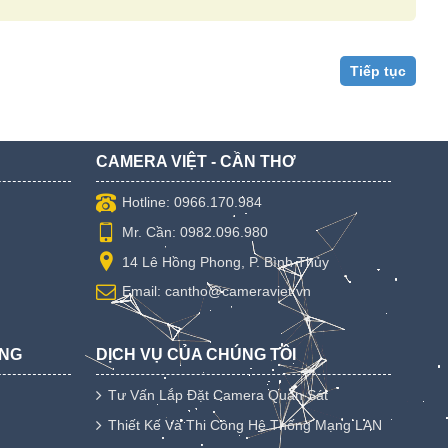
Tiếp tục
CAMERA VIỆT - CẦN THƠ
Hotline: 0966.170.984
Mr. Cần: 0982.096.980
14 Lê Hồng Phong, P. Bình Thủy
Email: cantho@cameraviet.vn
ỤNG
DỊCH VỤ CỦA CHÚNG TÔI
Tư Vấn Lắp Đặt Camera Quan Sát
Thiết Kế Và Thi Công Hệ Thống Mạng LAN