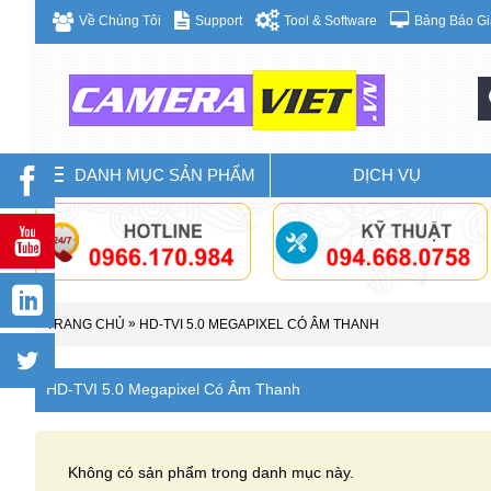
Bảng Báo Gi
Về Chúng Tôi
Support
Tool & Software
DANH MỤC SẢN PHẨM
DỊCH VỤ
»
TRANG CHỦ
HD-TVI 5.0 MEGAPIXEL CÓ ÂM THANH
HD-TVI 5.0 Megapixel Có Âm Thanh
Không có sản phẩm trong danh mục này.