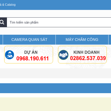
á & Catalog
CAMERA QUAN SÁT
MÁY CHẤM CÔNG