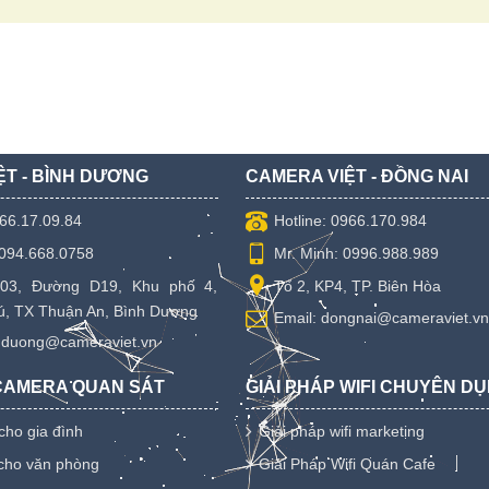
ỆT - BÌNH DƯƠNG
CAMERA VIỆT - ĐỒNG NAI
966.17.09.84
Hotline: 0966.170.984
 094.668.0758
Mr. Minh: 0996.988.989
03, Đường D19, Khu phố 4,
Tổ 2, KP4, TP. Biên Hòa
, TX Thuận An, Bình Dương
Email: dongnai@cameraviet.vn
nhduong@cameraviet.vn
 CAMERA QUAN SÁT
GIẢI PHÁP WIFI CHUYÊN D
cho gia đình
Giải pháp wifi marketing
cho văn phòng
Giải Pháp Wifi Quán Cafe