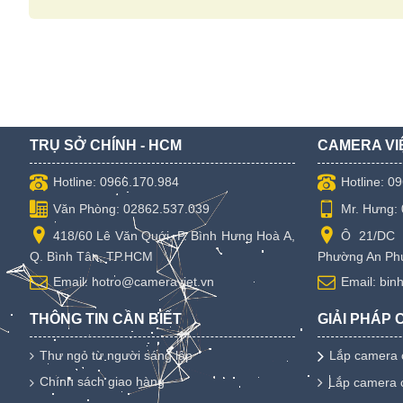
TRỤ SỞ CHÍNH - HCM
CAMERA VI
Hotline: 0966.170.984
Hotline: 0
Văn Phòng: 02862.537.039
Mr. Hưng:
418/60 Lê Văn Quới, P. Bình Hưng Hoà A,
Ô 21/DC 
Q. Bình Tân, TP.HCM
Phường An Phú
Email: hotro@cameraviet.vn
Email: bi
THÔNG TIN CẦN BIẾT
GIẢI PHÁP
Thư ngỏ từ người sáng lập
Lắp camera 
Chính sách giao hàng
Lắp camera 