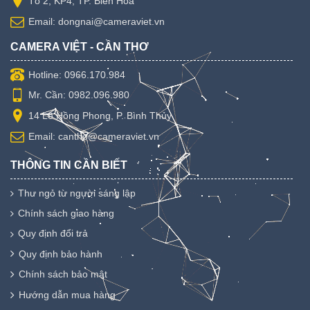
Tổ 2, KP4, TP. Biên Hòa
Email: dongnai@cameraviet.vn
CAMERA VIỆT - CẦN THƠ
Hotline: 0966.170.984
Mr. Cần: 0982.096.980
14 Lê Hồng Phong, P. Bình Thủy
Email: cantho@cameraviet.vn
THÔNG TIN CẦN BIẾT
Thư ngỏ từ người sáng lập
Chính sách giao hàng
Quy định đổi trả
Quy định bảo hành
Chính sách bảo mật
Hướng dẫn mua hàng