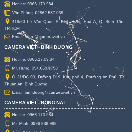
Hotline: 0966.170.984
Văn Phòng: 02862.537.039
418/60 Lê Văn Quới, P. Bình Hưng Hoà A, Q. Bình Tân,
TP.HCM
Email: hotro@cameraviet.vn
CAMERA VIỆT - BÌNH DƯƠNG
Hotline: 0966.17.09.84
Mr. Hưng: 094.668.0758
Ô 21/DC 03, Đường D19, Khu phố 4, Phường An Phú, TX
Thuận An, Bình Dương
Email: binhduong@cameraviet.vn
CAMERA VIỆT - ĐỒNG NAI
Hotline: 0966.170.984
Mr. Minh: 0996.988.989