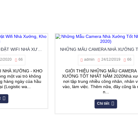
TƯ VẤN GIẢI PHÁP LẮP ĐẶT WIFI NHÀ XƯỞNG, KHO BÃI
02/2020
66
admin
24/12/2019
66
FI NHÀ XƯỞNG - KHO
GIỚI THIỆU NHỮNG MẪU CAMERA
ng một vai trò không
XƯỞNG TỐT NHẤT NĂM 2020Nhà xưở
ộng hàng ngày của hầu
nơi tập trung nhiều công nhân, nhân v
i (Logistic wa...
vào, làm việc. Thêm nữa, đây cũng là 
n...
t
Chi tiết