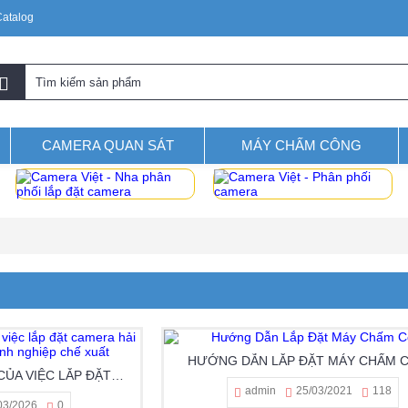
Catalog
CAMERA QUAN SÁT
MÁY CHẤM CÔNG
HƯỚNG DẪN LẮP ĐẶT MÁY CHẤM 
CÁC CĂN CỨ PHÁP LÝ CỦA VIỆC LẮP ĐẶT CAMERA HẢI QUAN GIÁM SÁT TẠI DOANH NGHIỆP CHẾ XUẤT
admin
25/03/2021
118
03/2026
0