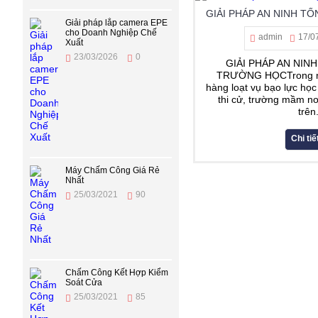
Giải pháp lắp camera EPE
cho Doanh Nghiệp Chế
admin
17/0
Xuất
23/03/2026
0
GIẢI PHÁP AN NIN
TRƯỜNG HỌCTrong n
hàng loạt vụ bạo lực học
thi cử, trường mầm n
trên.
Chi tiế
Máy Chấm Công Giá Rẻ
Nhất
25/03/2021
90
Chấm Công Kết Hợp Kiểm
Soát Cửa
25/03/2021
85