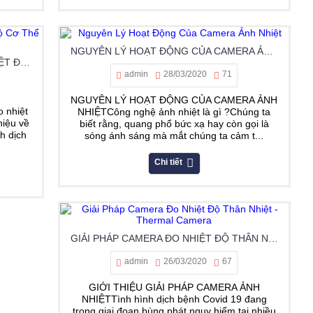
NGUYÊN LÝ HOẠT ĐỘNG CỦA CAMERA ẢNH NHIỆT
CAMERA ẢNH NHIỆT DAHUA - DO NHIỆT ĐỘ CƠ THỂ PHÁT HIỆN VIRUS CORONA
admin
28/03/2020
71
NGUYÊN LÝ HOẠT ĐỘNG CỦA CAMERA ẢNH
 nhiệt
NHIỆTCông nghệ ảnh nhiệt là gì ?Chúng ta
hiệu về
biết rằng, quang phổ bức xạ hay còn gọi là
h dịch
sóng ánh sáng mà mắt chúng ta cảm t...
Chi tiết
GIẢI PHÁP CAMERA ĐO NHIỆT ĐỘ THÂN NHIỆT - THERMAL CAMERA
admin
26/03/2020
67
GIỚI THIỆU GIẢI PHÁP CAMERA ẢNH
NHIỆTTình hình dịch bệnh Covid 19 đang
trong giai đoạn bùng phát nguy hiểm tại nhiều