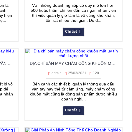
òn là
Với những doanh nghiệp có quy mô lớn hơn
oanh
500 hoặc thậm chí lên đến cả ngàn nhân viên
ay hiện
thì việc quản lý giờ làm là vô cùng khó khăn,
ệ...
tốn rất nhiều thời gian. Do đ...
Chi tiết
CÁCH CHỌN MUA MÁY CHẤM CÔNG VÂN TAY HIỆU QUẢ NHẤT
ĐỊA CHỈ BÁN MÁY CHẤM CÔNG KHUÔN MẶT UY TÍN CHẤT LƯỢNG NHẤT
admin
25/03/2021
120
t bị vô
Bên cạnh các thiết bị quản lý thông qua dấu
ệp để
vân tay hay thẻ từ cảm ứng, máy chấm công
ủa nhân
khuôn mặt cũng là dòng sản phẩm được nhiều
doanh nghi...
Chi tiết