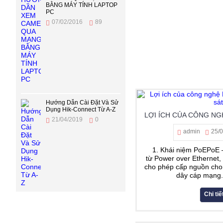
BẰNG MÁY TÍNH LAPTOP
PC
07/02/2016
89
Hướng Dẫn Cài Đặt Và Sử
Dụng Hik-Connect Từ A-Z
21/04/2019
0
admin
25/
1. Khái niệm PoEPoE –
từ Power over Ethernet,
cho phép cấp nguồn cho 
dây cáp mạng. 
Chi tiế