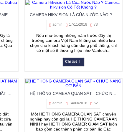
CAMERA DAHUA CỦA NƯỚC NÀO ? CAMERA DAHUA CÓ TỐT KHÔNG ?
CAMERA HIKVISION LÀ CỦA NƯỚC NÀO ? CAMERA HIKVISION CÓ TỐT KHÔNG ?
admin
17/11/2018
73
ây là
Nếu như trong những năm trước đây thị
i chúng
trường camera Việt Nam không có nhiều lựa
ra. Qua
chọn cho khách hàng dân dụng phổ thông, chỉ
có một số ít thương hiệu như Vantech...
Chi tiết
TOP 5 CAMERA IP WIFI ĐÁNG MUA NHẤT NĂM 2017
HỆ THỐNG CAMERA QUAN SÁT - CHỨC NĂNG CƠ BẢN
admin
14/03/2016
62
p đặt
Một HỆ THỐNG CAMERA QUAN SÁT chuyên
át cửa
nghiệp hay còn gọi là HỆ THỐNG CAMERA AN
tại văn
NINH hay HỆ THỐNG CAMER GIÁM SÁT luôn
..
bao gồm các thành phần cơ bản là: Các