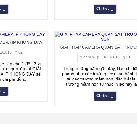
t
Chi tiết
AMERA IP KHÔNG DÂY
11/2015
62
admin
03/11/2015
61
ực tiếp cho 1 đến 2 vị
Trong những năm gần đây, Báo chí liê
m lại quá lâu thì GIẢI
phanh phui các trường hợp bạo hành 
A IP KHÔNG DÂY sẽ
tại các trường mầm non, đặc biệt là
 chi phí đồn...
trường mầm non tư thục. Việc này là
t
Chi tiết