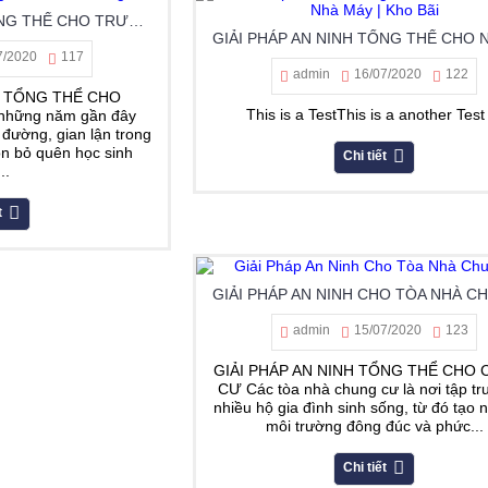
GIẢI PHÁP AN NINH TỔNG THỂ CHO TRƯỜNG HỌC
7/2020
117
admin
16/07/2020
122
H TỔNG THỂ CHO
This is a TestThis is a another Test 
hững năm gần đây
 đường, gian lận trong
on bỏ quên học sinh
Chi tiết
..
t
admin
15/07/2020
123
GIẢI PHÁP AN NINH TỔNG THỂ CHO
CƯ Các tòa nhà chung cư là nơi tập tr
nhiều hộ gia đình sinh sống, từ đó tạo 
môi trường đông đúc và phức...
Chi tiết