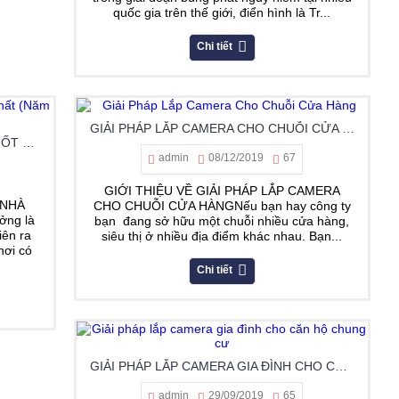
quốc gia trên thế giới, điển hình là Tr...
Chi tiết
GIẢI PHÁP LẮP CAMERA CHO CHUỖI CỬA HÀNG
NHỮNG MẪU CAMERA NHÀ XƯỞNG TỐT NHẤT (NĂM 2020)
admin
08/12/2019
67
GIỚI THIỆU VỀ GIẢI PHÁP LẮP CAMERA
 NHÀ
CHO CHUỖI CỬA HÀNGNếu bạn hay công ty
ng là
bạn đang sở hữu một chuỗi nhiều cửa hàng,
iên ra
siêu thị ở nhiều địa điểm khác nhau. Bạn...
nơi có
Chi tiết
GIẢI PHÁP LẮP CAMERA GIA ĐÌNH CHO CĂN HỘ CHUNG CƯ
admin
29/09/2019
65