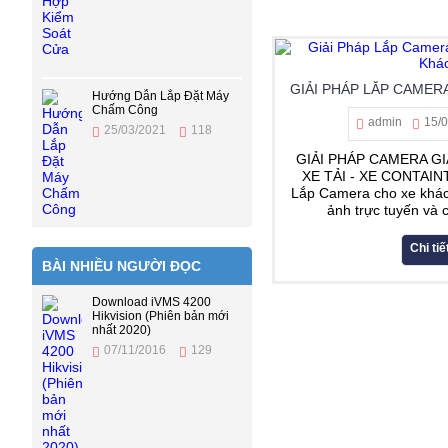
Hướng Dẫn Lắp Đặt Máy
Chấm Công
admin
15/
25/03/2021
118
GIẢI PHÁP CAMERA GI
XE TẢI - XE CONTAINT
Lắp Camera cho xe khác
ảnh trực tuyến và 
Chi tiế
BÀI NHIỀU NGƯỜI ĐỌC
Download iVMS 4200
Hikvision (Phiên bản mới
nhất 2020)
07/11/2016
129