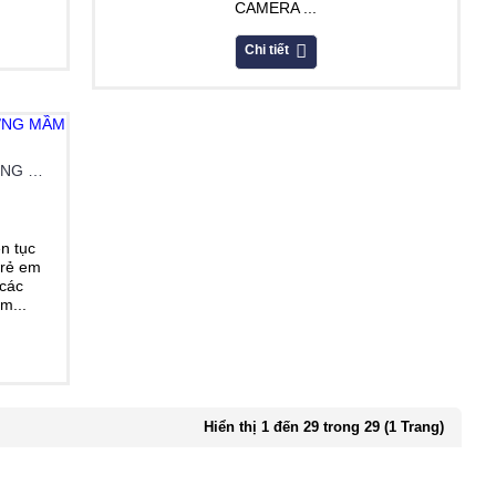
CAMERA ...
Chi tiết
GIẢI PHÁP CAMERA QUAN SÁT TRƯỜNG MẦM NON
n tục
trẻ em
 các
m...
Hiển thị 1 đến 29 trong 29 (1 Trang)