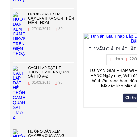
HƯỚNG DẪN XEM
CAMERA HIKVISION TRÊN
ĐIỆN THOẠI
27/10/2016
89
admin
22/
CÁCH LẮP ĐẶT HỆ
TƯ VẤN GIẢI PHÁP WI
THỐNG CAMERA QUAN
HÀNGNgày nay, WiFi đó
SÁT TỪ A-Z
thể thiếu trong hoạt đ
01/03/2016
85
hết các kho hiện đạ
Chi tiế
HƯỚNG DẦN XEM
CAMERA QUA MẠNG