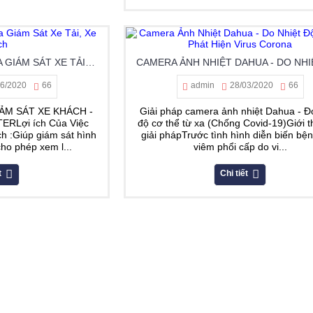
GIẢI PHÁP LẮP CAMERA GIÁM SÁT XE TẢI, XE KHÁCH
06/2020
66
admin
28/03/2020
66
ẢM SÁT XE KHÁCH -
Giải pháp camera ảnh nhiệt Dahua - Đo
ERLợi ích Của Việc
độ cơ thể từ xa (Chống Covid-19)Giới t
h :Giúp giám sát hình
giải phápTrước tình hình diễn biến bện
cho phép xem l...
viêm phổi cấp do vi...
t
Chi tiết