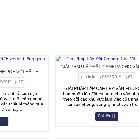
LỢI ÍCH CỦA CÔNG NGHỆ POE VỚI HỆ THỐNG GIÁM SÁT
admin
06/06/2019
67
09/2019
67
GIẢI PHÁP LẮP CAMERA VĂN PHÒN
 là viết tắt của cụm
bạn muốn lắp đặt camera cho văn ph
 đây là một công nghệ
theo dõi các khu vực làm việc của nhâ
các thiết bị thông qua
tại văn phòng, công ty, một cách trun
Điều này ...
Chi tiết
t