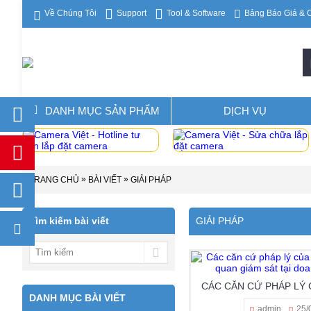
Support
Tool & Software
Về Chúng Tôi
Bảng Báo Giá & 
DANH MỤC SẢN PHẨM
DỊCH VỤ
»
»
TRANG CHỦ
BÀI VIẾT
GIẢI PHÁP
Tìm kiếm bài viết
GIẢI PHÁP
DANH MỤC BÀI VIẾT
admin
25/