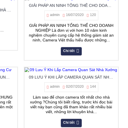
GIẢI PHÁP AN NINH TỔNG THỂ CHO DOANH NGHIỆP
GIẢI PHÁP AN NINH TỔNG THỂ CHO NHÀ XƯỞNG | NHÀ MÁY | KHO BÃI
admin
16/07/2020
120
GIẢI PHÁP AN NINH TỔNG THỂ CHO DOANH
...
NGHIỆP Là đơn vị với hơn 10 năm kinh
nghiệm chuyên cung cấp hệ thống giám sát an
ninh, Camera Việt thấu hiểu được những...
Chi tiết
GIẢI PHÁP AN NINH CHO TÒA NHÀ CHUNG CƯ
09 LƯU Ý KHI LẮP CAMERA QUAN SÁT NHÀ XƯỞNG
admin
02/07/2020
144
 CHUNG
Làm sao để chọn camera tốt nhất cho nhà
ung rất
xưởng ?Chúng tôi biết rằng, trước khi đọc bài
nên một
viết này bạn cũng đã tham khảo rất nhiều bài
viết, những lời khuyên khá...
Chi tiết