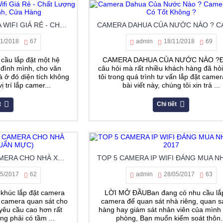
TƯ VẤN CHỌN CAMERA WIFI GIÁ RẺ - CHẤT LƯỢNG TỐT CHO GIA ĐÌNH, CỬA HÀNG
11/2018
67
admin
18/11/2018
69
cầu lắp đặt một hệ
CAMERA DAHUA CỦA NƯỚC NÀO ?Đ
 đình mình, cho văn
câu hỏi mà rất nhiều khách hàng đã hỏ
 ở đó diện tích không
tôi trong quá trình tư vấn lắp đặt came
 trí lắp camer...
bài viết này, chúng tôi xin trả ...
t
Chi tiết
GIẢI PHÁP LẮP ĐẶT CAMERA CHO NHÀ XƯỞNG (CHUẨN MỰC)
05/2017
62
admin
28/05/2017
63
khúc lắp đặt camera
LỜI MỞ ĐẦUBan đang có nhu cầu lắ
ắp camera quan sát cho
camera để quan sát nhà riêng, quan s
yêu cầu cao hơn rất
hàng hay giám sát nhân viên của mình 
g phải có tầm ...
phòng, Bạn muốn kiểm soát thôn.