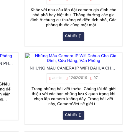
Khác với nhu cầu lắp đặt camera gia đình cho
nhà phố hay biệt thư. Thông thường các gia
đình ở chung cư thường có diện tích nhỏ, Các
phòng thuộc cùng một mặt ...
Chi tiết
GIẢI PHÁP LẮP ĐẶT CAMERA CHO VĂN PHÒNG
NHỮNG MẪU CAMERA IP WIFI DAHUA CHO GIA ĐÌNH, CỬA HÀNG, VĂN PHÒNG
admin
12/02/2019
97
GNếu
Trong những bài viết trước. Chúng tôi đã giới
òng để
thiệu với các bạn những lưu ý quan trọng khi
n viên
chọn lắp camera không dây. Trong bài viết
g...
này, CameraViet sẽ giới t...
Chi tiết