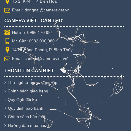
Tổ 2, KP4, TP. Biên Hòa
Email: dongnai@cameraviet.vn
CAMERA VIỆT - CẦN THƠ
Hotline: 0966.170.984
Mr. Cần: 0982.096.980
14 Lê Hồng Phong, P. Bình Thủy
Email: cantho@cameraviet.vn
THÔNG TIN CẦN BIẾT
Thư ngỏ từ người sáng lập
Chính sách giao hàng
Quy định đổi trả
Quy định bảo hành
Chính sách bảo mật
Hướng dẫn mua hàng