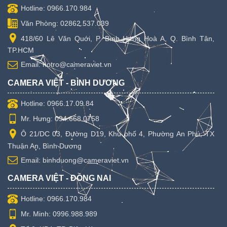
Hotline: 0966.170.984
Văn Phòng: 02862.537.039
418/60 Lê Văn Quới, P. Bình Hưng Hoà A, Q. Bình Tân,
TP.HCM
Email: hotro@cameraviet.vn
CAMERA VIỆT - BÌNH DƯƠNG
Hotline: 0966.17.09.84
Mr. Hưng: 094.668.0758
Ô 21/DC 03, Đường D19, Khu phố 4, Phường An Phú, TX
Thuận An, Bình Dương
Email: binhduong@cameraviet.vn
CAMERA VIỆT - ĐỒNG NAI
Hotline: 0966.170.984
Mr. Minh: 0996.988.989