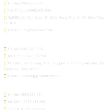
Hotline: 0966.170.984
Văn Phòng: 02862.537.039
418/60 Lê Văn Quới, P. Bình Hưng Hoà A, Q. Bình Tân,
TP.HCM
Email: hotro@cameraviet.vn
CAMERA VIỆT - BÌNH DƯƠNG
Hotline: 0966.17.09.84
Mr. Hưng: 094.668.0758
Ô 21/DC 03, Đường D19, Khu phố 4, Phường An Phú, TX
Thuận An, Bình Dương
Email: binhduong@cameraviet.vn
CAMERA VIỆT - ĐỒNG NAI
Hotline: 0966.170.984
Mr. Minh: 0996.988.989
Tổ 2, KP4, TP. Biên Hòa