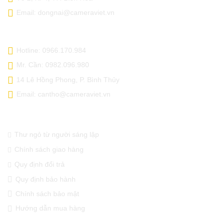
Email: dongnai@cameraviet.vn
CAMERA VIỆT - CẦN THƠ
Hotline: 0966.170.984
Mr. Cần: 0982.096.980
14 Lê Hồng Phong, P. Bình Thủy
Email: cantho@cameraviet.vn
THÔNG TIN CẦN BIẾT
Thư ngỏ từ người sáng lập
Chính sách giao hàng
Quy định đổi trả
Quy định bảo hành
Chính sách bảo mật
Hướng dẫn mua hàng