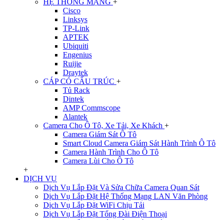
HỆ THỐNG MẠNG
+
Cisco
Linksys
TP-Link
APTEK
Ubiquiti
Engenius
Ruijie
Draytek
CÁP CÓ CẤU TRÚC
+
Tủ Rack
Dintek
AMP Commscope
Alantek
Camera Cho Ô Tô, Xe Tải, Xe Khách
+
Camera Giám Sát Ô Tô
Smart Cloud Camera Giám Sát Hành Trình Ô Tô
Camera Hành Trình Cho Ô Tô
Camera Lùi Cho Ô Tô
+
DỊCH VỤ
Dịch Vụ Lắp Đặt Và Sửa Chữa Camera Quan Sát
Dịch Vụ Lắp Đặt Hệ Thống Mạng LAN Văn Phòng
Dịch Vụ Lắp Đặt WiFi Chịu Tải
Dịch Vụ Lắp Đặt Tổng Đài Điện Thoại