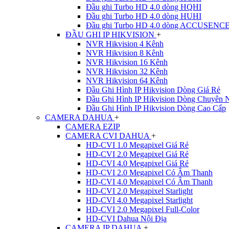
Đầu ghi Turbo HD 4.0 dòng HQHI
Đầu ghi Turbo HD 4.0 dòng HUHI
Đầu ghi Turbo HD 4.0 dòng ACCUSENC
ĐẦU GHI IP HIKVISION
+
NVR Hikvision 4 Kênh
NVR Hikvision 8 Kênh
NVR Hikvision 16 Kênh
NVR Hikvision 32 Kênh
NVR Hikvision 64 Kênh
Đầu Ghi Hình IP Hikvision Dòng Giá Rẻ
Đầu Ghi Hình IP Hikvision Dòng Chuyên 
Đầu Ghi Hình IP Hikvision Dòng Cao Cấp
CAMERA DAHUA
+
CAMERA EZIP
CAMERA CVI DAHUA
+
HD-CVI 1.0 Megapixel Giá Rẻ
HD-CVI 2.0 Megapixel Giá Rẻ
HD-CVI 4.0 Megapixel Giá Rẻ
HD-CVI 2.0 Megapixel Có Âm Thanh
HD-CVI 4.0 Megapixel Có Âm Thanh
HD-CVI 2.0 Megapixel Starlight
HD-CVI 4.0 Megapixel Starlight
HD-CVI 2.0 Megapixel Full-Color
HD-CVI Dahua Nội Địa
CAMERA IP DAHUA
+