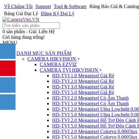
Về Chúng Tôi
Support
Tool & Software
Bảng Báo Giá & Catalog
Bảng Giá Đại Lý
Đăng Ký Đại Lý
0 sản phẩm - Giá: Liên Hệ
Giỏ hàng đang trống!
MENU
DANH MỤC SẢN PHẨM
CAMERA HIKVISION
+
CAMERA EZVIZ
CAMERA TVI HIKVISION
+
HD-TVI 1.0 Megapixel Giá Rẻ
HD-TVI 2.0 Megapixel Giá Rẻ
HD-TVI 3.0 Megapixel Giá Rẻ
HD-TVI 5.0 Megapixel Giá Rẻ
HD-TVI 2.0 Megapixel Có Âm Thanh
HD-TVI 5.0 Megapixel Có Âm Thanh
HD-TVI 2.0 Megapixel Ultra Lowlight 0.0
HD-TVI 5.0 Megapixel Ultra Lowlight 0.0
HD-TVI 2.0 Megapixel Hỗ Trợ Đèn Cảnh 
HD-TVI 5.0 Megapixel Hỗ Trợ Đèn Cảnh 
HD-TVI 2.0 Megapixel Colorvu 0.0005lux
HD-TVI 5.0 Megapixel Colorvu 0.0005lux