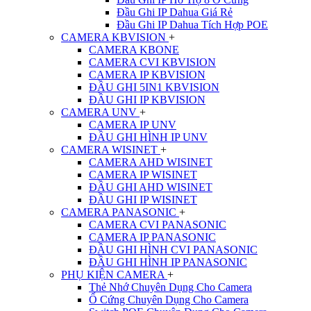
Đầu Ghi IP Dahua Giá Rẻ
Đầu Ghi IP Dahua Tích Hợp POE
CAMERA KBVISION
+
CAMERA KBONE
CAMERA CVI KBVISION
CAMERA IP KBVISION
ĐẦU GHI 5IN1 KBVISION
ĐẦU GHI IP KBVISION
CAMERA UNV
+
CAMERA IP UNV
ĐẦU GHI HÌNH IP UNV
CAMERA WISINET
+
CAMERA AHD WISINET
CAMERA IP WISINET
ĐẦU GHI AHD WISINET
ĐẦU GHI IP WISINET
CAMERA PANASONIC
+
CAMERA CVI PANASONIC
CAMERA IP PANASONIC
ĐẦU GHI HÌNH CVI PANASONIC
ĐẦU GHI HÌNH IP PANASONIC
PHỤ KIỆN CAMERA
+
Thẻ Nhớ Chuyên Dụng Cho Camera
Ổ Cứng Chuyên Dụng Cho Camera