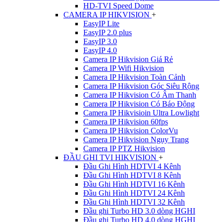
HD-TVI Speed Dome
CAMERA IP HIKVISION
+
EasyIP Lite
EasyIP 2.0 plus
EasyIP 3.0
EasyIP 4.0
Camera IP Hikvision Giá Rẻ
Camera IP Wifi Hikvision
Camera IP Hikvision Toàn Cảnh
Camera IP Hikvision Góc Siêu Rộng
Camera IP Hikvision Có Âm Thanh
Camera IP Hikvision Có Báo Động
Camera IP Hikvisioin Ultra Lowlight
Camera IP Hikvision 60fps
Camera IP Hikvision ColorVu
Camera IP Hikvision Ngụy Trang
Camera IP PTZ Hikvision
ĐẦU GHI TVI HIKVISION
+
Đầu Ghi Hình HDTVI 4 Kênh
Đầu Ghi Hình HDTVI 8 Kênh
Đầu Ghi Hình HDTVI 16 Kênh
Đầu Ghi Hình HDTVI 24 Kênh
Đầu Ghi Hình HDTVI 32 Kênh
Đầu ghi Turbo HD 3.0 dòng HGHI
Đầu ghi Turbo HD 4.0 dòng HGHI