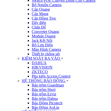
Switch POE Chuyên Dụng Cho Camera
Bộ Nguồn Camera
Cáp Quang
Cáp Mạng
Cáp Đồng Trục
Dây điện
Chân Đế
Converter Quang
Module Quang
Jack Kết Nối
Bộ Lưu Điện
Màn Hình Camera
Thiết bị chống sét
KIỂM SOÁT RA VÀO
+
DAHUA
HIKVISION
ZKTECO
Phụ kiện Access Control
HỆ THỐNG BÁO ĐỘNG
+
Báo trộm Guardman
Báo trộm Shuji
Báo trộm Ezviz
Báo trộm Dahua
Báo Động Picotech
Báo Động AoLin