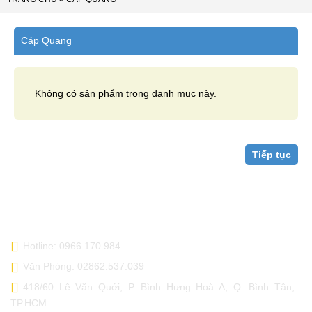
Cáp Quang
Không có sản phẩm trong danh mục này.
Tiếp tục
TRỤ SỞ CHÍNH - HCM
Hotline: 0966.170.984
Văn Phòng: 02862.537.039
418/60 Lê Văn Quới, P. Bình Hưng Hoà A, Q. Bình Tân,
TP.HCM