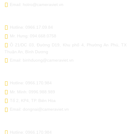
Email: hotro@cameraviet.vn
CAMERA VIỆT - BÌNH DƯƠNG
Hotline: 0966.17.09.84
Mr. Hưng: 094.668.0758
Ô 21/DC 03, Đường D19, Khu phố 4, Phường An Phú, TX
Thuận An, Bình Dương
Email: binhduong@cameraviet.vn
CAMERA VIỆT - ĐỒNG NAI
Hotline: 0966.170.984
Mr. Minh: 0996.988.989
Tổ 2, KP4, TP. Biên Hòa
Email: dongnai@cameraviet.vn
CAMERA VIỆT - CẦN THƠ
Hotline: 0966.170.984