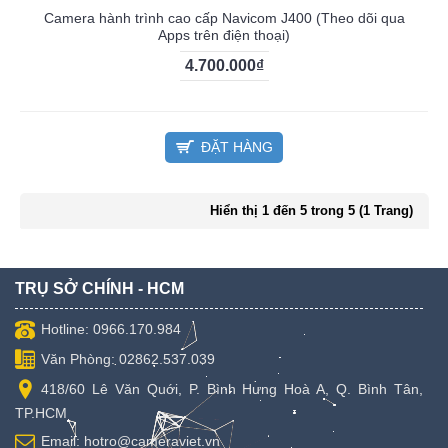
Camera hành trình cao cấp Navicom J400 (Theo dõi qua
Apps trên điện thoại)
4.700.000₫
ĐẶT HÀNG
Hiển thị 1 đến 5 trong 5 (1 Trang)
TRỤ SỞ CHÍNH - HCM
Hotline: 0966.170.984
Văn Phòng: 02862.537.039
418/60 Lê Văn Quới, P. Bình Hưng Hoà A, Q. Bình Tân,
TP.HCM
Email: hotro@cameraviet.vn