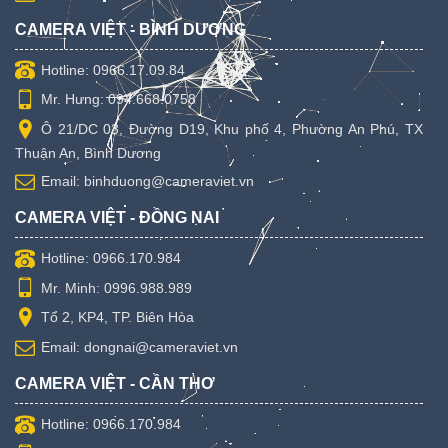
CAMERA VIỆT - BÌNH DƯƠNG
Hotline: 0966.17.09.84
Mr. Hưng: 094.668.0758
Ô 21/DC 03, Đường D19, Khu phố 4, Phường An Phú, TX
Thuận An, Bình Dương
Email: binhduong@cameraviet.vn
CAMERA VIỆT - ĐỒNG NAI
Hotline: 0966.170.984
Mr. Minh: 0996.988.989
Tổ 2, KP4, TP. Biên Hòa
Email: dongnai@cameraviet.vn
CAMERA VIỆT - CẦN THƠ
Hotline: 0966.170.984