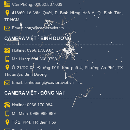
Văn Phòng: 02862.537.039
418/60 Lê Văn Quới, P. Bình Hưng Hoà A, Q. Bình Tân,
TP.HCM
Email: hotro@cameraviet.vn
CAMERA VIỆT - BÌNH DƯƠNG
Hotline: 0966.17.09.84
Mr. Hưng: 094.668.0758
Ô 21/DC 03, Đường D19, Khu phố 4, Phường An Phú, TX
Thuận An, Bình Dương
Email: binhduong@cameraviet.vn
CAMERA VIỆT - ĐỒNG NAI
Hotline: 0966.170.984
Mr. Minh: 0996.988.989
Tổ 2, KP4, TP. Biên Hòa