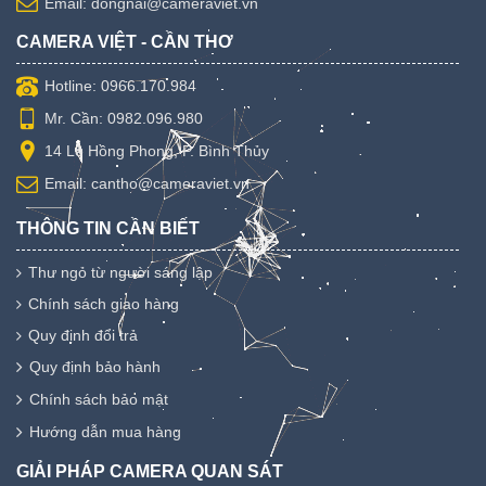
Email: dongnai@cameraviet.vn
CAMERA VIỆT - CẦN THƠ
Hotline: 0966.170.984
Mr. Cần: 0982.096.980
14 Lê Hồng Phong, P. Bình Thủy
Email: cantho@cameraviet.vn
THÔNG TIN CẦN BIẾT
Thư ngỏ từ người sáng lập
Chính sách giao hàng
Quy định đổi trả
Quy định bảo hành
Chính sách bảo mật
Hướng dẫn mua hàng
GIẢI PHÁP CAMERA QUAN SÁT