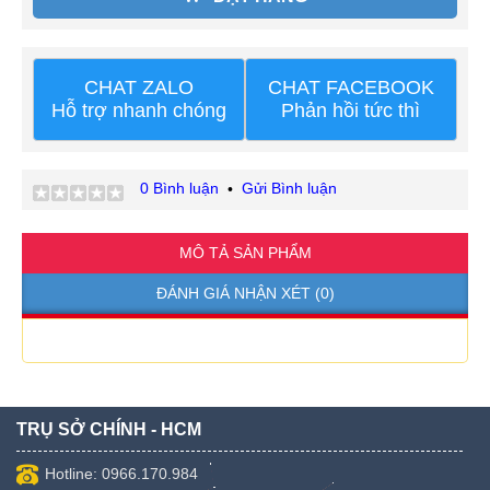
CHAT ZALO
CHAT FACEBOOK
Hỗ trợ nhanh chóng
Phản hồi tức thì
0 Bình luận
Gửi Bình luận
•
MÔ TẢ SẢN PHẨM
ĐÁNH GIÁ NHẬN XÉT (0)
TRỤ SỞ CHÍNH - HCM
Hotline: 0966.170.984