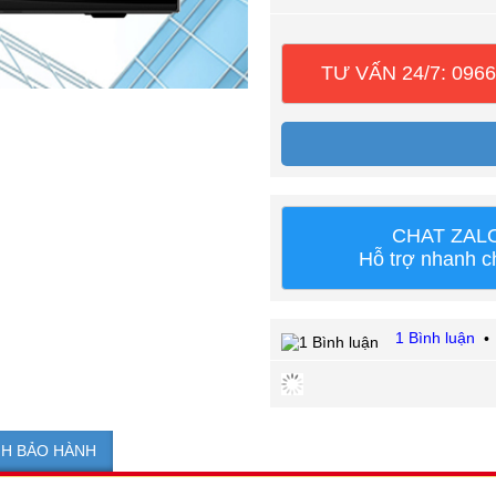
TƯ VẤN 24/7: 0966
CHAT ZAL
Hỗ trợ nhanh 
1 Bình luận
NH BẢO HÀNH