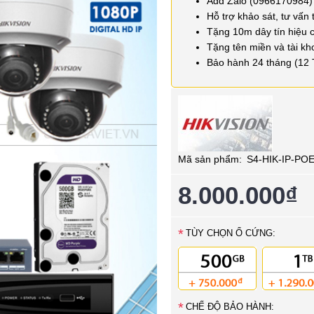
Add Zalo (0966170984)
Hỗ trợ khảo sát, tư vấn 
Tặng 10m dây tín hiệu 
Tặng tên miền và tài kh
Bảo hành 24 tháng (12 
Mã sản phẩm:
S4-HIK-IP-PO
8.000.000₫
*
TÙY CHỌN Ổ CỨNG:
*
CHẾ ĐỘ BẢO HÀNH: