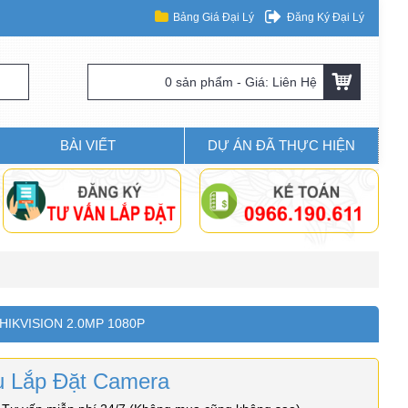
Bảng Giá Đại Lý
Đăng Ký Đại Lý
0 sản phẩm - Giá: Liên Hệ
BÀI VIẾT
DỰ ÁN ĐÃ THỰC HIỆN
HIKVISION 2.0MP 1080P
ụ Lắp Đặt Camera