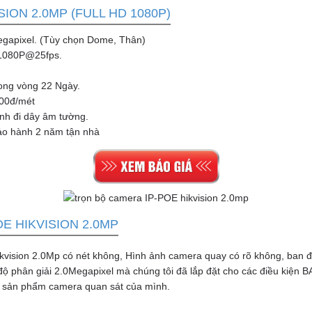
ION 2.0MP (FULL HD 1080P)
egapixel. (Tùy chọn Dome, Thân)
t 1080P@25fps.
rong vòng 22 Ngày.
000đ/mét
ình đi dây âm tường.
ảo hành 2 năm tận nhà
E HIKVISION 2.0MP
vision 2.0Mp có nét không, Hình ảnh camera quay có rõ không, ban đ
 độ phân giải 2.0Megapixel mà chúng tôi đã lắp đặt cho các điều ki
ọn sản phẩm camera quan sát của mình.