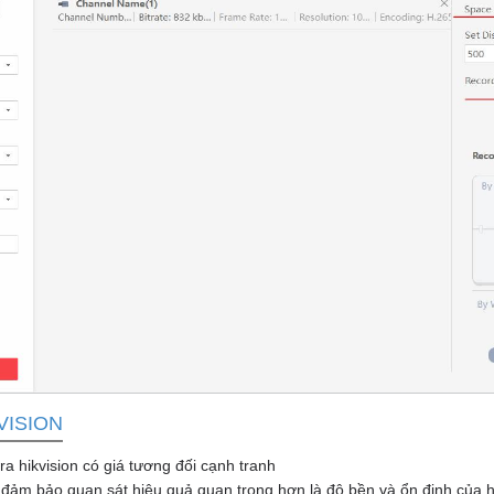
VISION
a hikvision có giá tương đối cạnh tranh
ảm bảo quan sát hiệu quả quan trọng hơn là độ bền và ổn định của 