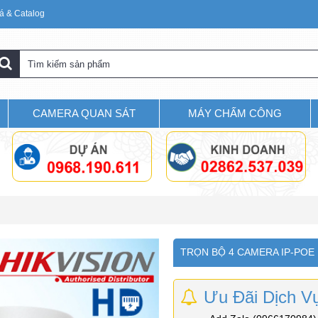
á & Catalog
CAMERA QUAN SÁT
MÁY CHẤM CÔNG
TRỌN BỘ 4 CAMERA IP-POE 
Ưu Đãi Dịch V