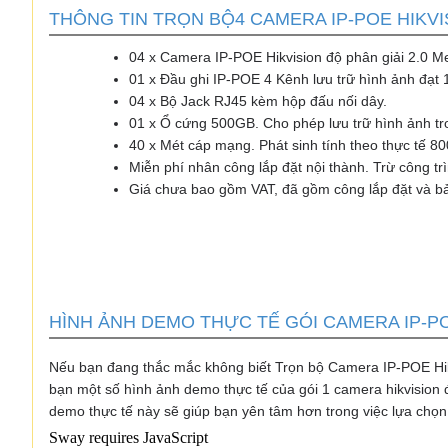
THÔNG TIN TRỌN BỘ4 CAMERA IP-POE HIKVIS
04 x Camera IP-POE Hikvision độ phân giải 2.0 M
01 x Đầu ghi IP-POE 4 Kênh lưu trữ hình ảnh đạ
04 x Bộ Jack RJ45 kèm hộp đấu nối dây.
01 x Ổ cứng 500GB. Cho phép lưu trữ hình ảnh t
40 x Mét cáp mạng. Phát sinh tính theo thực tế 8
Miễn phí nhân công lắp đặt nội thành. Trừ công tr
Giá chưa bao gồm VAT, đã gồm công lắp đặt và b
HÌNH ẢNH DEMO THỰC TẾ GÓI CAMERA IP-PO
Nếu bạn đang thắc mắc không biết Trọn bộ Camera IP-POE Hik
bạn một số hình ảnh demo thực tế của gói 1 camera hikvision
demo thực tế này sẽ giúp bạn yên tâm hơn trong việc lựa ch