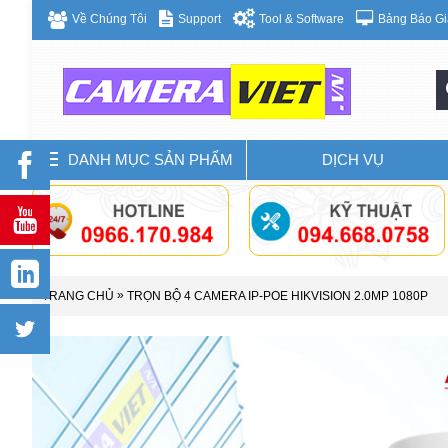
Bảng Báo Gi
Về Chúng Tôi
Support
Tool & Software
DANH MỤC SẢN PHẨM
DỊCH VỤ
»
TRANG CHỦ
TRỌN BỘ 4 CAMERA IP-POE HIKVISION 2.0MP 1080P