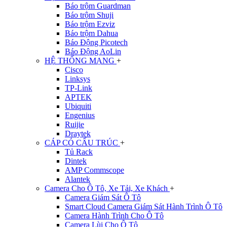
Báo trộm Guardman
Báo trộm Shuji
Báo trộm Ezviz
Báo trộm Dahua
Báo Động Picotech
Báo Động AoLin
HỆ THỐNG MẠNG
+
Cisco
Linksys
TP-Link
APTEK
Ubiquiti
Engenius
Ruijie
Draytek
CÁP CÓ CẤU TRÚC
+
Tủ Rack
Dintek
AMP Commscope
Alantek
Camera Cho Ô Tô, Xe Tải, Xe Khách
+
Camera Giám Sát Ô Tô
Smart Cloud Camera Giám Sát Hành Trình Ô Tô
Camera Hành Trình Cho Ô Tô
Camera Lùi Cho Ô Tô