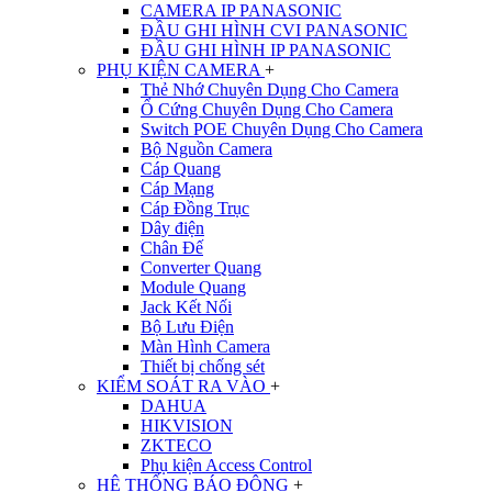
CAMERA IP PANASONIC
ĐẦU GHI HÌNH CVI PANASONIC
ĐẦU GHI HÌNH IP PANASONIC
PHỤ KIỆN CAMERA
+
Thẻ Nhớ Chuyên Dụng Cho Camera
Ổ Cứng Chuyên Dụng Cho Camera
Switch POE Chuyên Dụng Cho Camera
Bộ Nguồn Camera
Cáp Quang
Cáp Mạng
Cáp Đồng Trục
Dây điện
Chân Đế
Converter Quang
Module Quang
Jack Kết Nối
Bộ Lưu Điện
Màn Hình Camera
Thiết bị chống sét
KIỂM SOÁT RA VÀO
+
DAHUA
HIKVISION
ZKTECO
Phụ kiện Access Control
HỆ THỐNG BÁO ĐỘNG
+