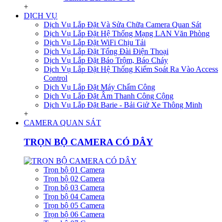
+
DỊCH VỤ
Dịch Vụ Lắp Đặt Và Sửa Chữa Camera Quan Sát
Dịch Vụ Lắp Đặt Hệ Thống Mạng LAN Văn Phòng
Dịch Vụ Lắp Đặt WiFi Chịu Tải
Dịch Vụ Lắp Đặt Tổng Đài Điện Thoại
Dịch Vụ Lắp Đặt Báo Trộm, Báo Cháy
Dịch Vụ Lắp Đặt Hệ Thống Kiểm Soát Ra Vào Access
Control
Dịch Vụ Lắp Đặt Máy Chấm Công
Dịch Vụ Lắp Đặt Âm Thanh Công Cộng
Dịch Vụ Lắp Đặt Barie - Bải Giử Xe Thông Minh
+
CAMERA QUAN SÁT
TRỌN BỘ CAMERA CÓ DÂY
Trọn bộ 01 Camera
Trọn bộ 02 Camera
Trọn bộ 03 Camera
Trọn bộ 04 Camera
Trọn bộ 05 Camera
Trọn bộ 06 Camera