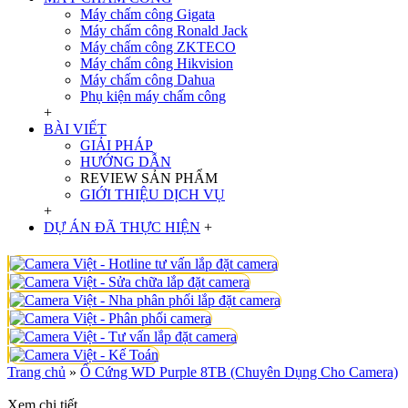
Máy chấm công Gigata
Máy chấm công Ronald Jack
Máy chấm công ZKTECO
Máy chấm công Hikvision
Máy chấm công Dahua
Phụ kiện máy chấm công
+
BÀI VIẾT
GIẢI PHÁP
HƯỚNG DẪN
REVIEW SẢN PHẨM
GIỚI THIỆU DỊCH VỤ
+
DỰ ÁN ĐÃ THỰC HIỆN
+
Trang chủ
»
Ổ Cứng WD Purple 8TB (Chuyên Dụng Cho Camera)
Xem chi tiết