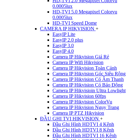
HD-TVI 2.0 Megapixel Colorvu
0.0005lux
HD-TVI 5.0 Megapixel Colorvu
0.0005lux
HD-TVI Speed Dome
CAMERA IP HIKVISION
+
EasyIP Lite
EasyIP 2.0 plus
EasyIP 3.0
EasyIP 4.0
Camera IP Hikvision Giá Rẻ
Camera IP Wifi Hikvision
Camera IP Hikvision Toàn Cảnh
Camera IP Hikvision Góc Siêu Rộng
Camera IP Hikvision Có Âm Thanh
Camera IP Hikvision Có Báo Động
Camera IP Hikvisioin Ultra Lowlight
Camera IP Hikvision 60fps
Camera IP Hikvision ColorVu
Camera IP Hikvision Ngụy Trang
Camera IP PTZ Hikvision
ĐẦU GHI TVI HIKVISION
+
Đầu Ghi Hình HDTVI 4 Kênh
Đầu Ghi Hình HDTVI 8 Kênh
Đầu Ghi Hình HDTVI 16 Kênh