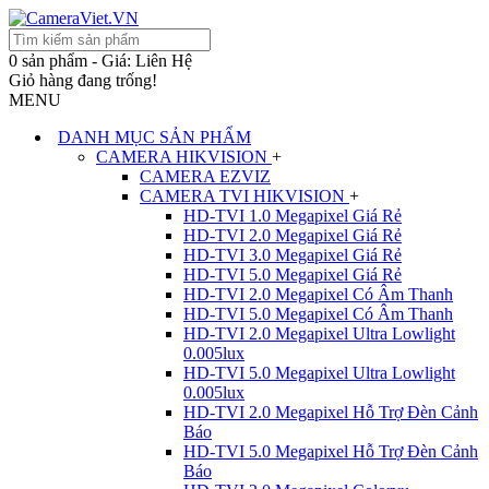
0 sản phẩm - Giá: Liên Hệ
Giỏ hàng đang trống!
MENU
DANH MỤC SẢN PHẨM
CAMERA HIKVISION
+
CAMERA EZVIZ
CAMERA TVI HIKVISION
+
HD-TVI 1.0 Megapixel Giá Rẻ
HD-TVI 2.0 Megapixel Giá Rẻ
HD-TVI 3.0 Megapixel Giá Rẻ
HD-TVI 5.0 Megapixel Giá Rẻ
HD-TVI 2.0 Megapixel Có Âm Thanh
HD-TVI 5.0 Megapixel Có Âm Thanh
HD-TVI 2.0 Megapixel Ultra Lowlight
0.005lux
HD-TVI 5.0 Megapixel Ultra Lowlight
0.005lux
HD-TVI 2.0 Megapixel Hỗ Trợ Đèn Cảnh
Báo
HD-TVI 5.0 Megapixel Hỗ Trợ Đèn Cảnh
Báo