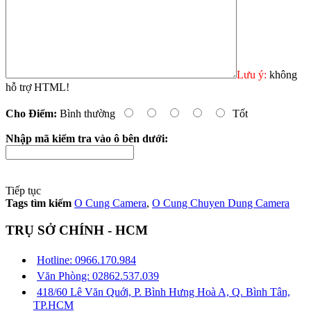
Lưu ý:
không
hỗ trợ HTML!
Cho Điểm:
Bình thường
Tốt
Nhập mã kiểm tra vào ô bên dưới:
Tiếp tục
Tags tìm kiếm
O Cung Camera
,
O Cung Chuyen Dung Camera
TRỤ SỞ CHÍNH - HCM
Hotline: 0966.170.984
Văn Phòng: 02862.537.039
418/60 Lê Văn Quới, P. Bình Hưng Hoà A, Q. Bình Tân,
TP.HCM