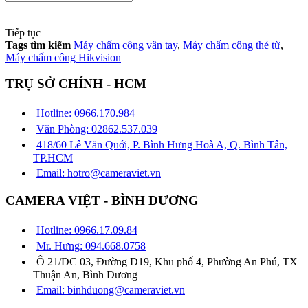
Tiếp tục
Tags tìm kiếm
Máy chấm công vân tay
,
Máy chấm công thẻ từ
,
Máy chấm công Hikvision
TRỤ SỞ CHÍNH - HCM
Hotline: 0966.170.984
Văn Phòng: 02862.537.039
418/60 Lê Văn Quới, P. Bình Hưng Hoà A, Q. Bình Tân,
TP.HCM
Email: hotro@cameraviet.vn
CAMERA VIỆT - BÌNH DƯƠNG
Hotline: 0966.17.09.84
Mr. Hưng: 094.668.0758
Ô 21/DC 03, Đường D19, Khu phố 4, Phường An Phú, TX
Thuận An, Bình Dương
Email: binhduong@cameraviet.vn