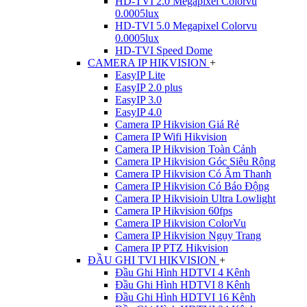
HD-TVI 2.0 Megapixel Colorvu
0.0005lux
HD-TVI 5.0 Megapixel Colorvu
0.0005lux
HD-TVI Speed Dome
CAMERA IP HIKVISION
+
EasyIP Lite
EasyIP 2.0 plus
EasyIP 3.0
EasyIP 4.0
Camera IP Hikvision Giá Rẻ
Camera IP Wifi Hikvision
Camera IP Hikvision Toàn Cảnh
Camera IP Hikvision Góc Siêu Rộng
Camera IP Hikvision Có Âm Thanh
Camera IP Hikvision Có Báo Động
Camera IP Hikvisioin Ultra Lowlight
Camera IP Hikvision 60fps
Camera IP Hikvision ColorVu
Camera IP Hikvision Ngụy Trang
Camera IP PTZ Hikvision
ĐẦU GHI TVI HIKVISION
+
Đầu Ghi Hình HDTVI 4 Kênh
Đầu Ghi Hình HDTVI 8 Kênh
Đầu Ghi Hình HDTVI 16 Kênh