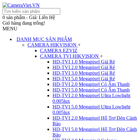
0 sản phẩm - Giá: Liên Hệ
Giỏ hàng đang trống!
MENU
DANH MỤC SẢN PHẨM
CAMERA HIKVISION
+
CAMERA EZVIZ
CAMERA TVI HIKVISION
+
HD-TVI 1.0 Megapixel Giá Rẻ
HD-TVI 2.0 Megapixel Giá Rẻ
HD-TVI 3.0 Megapixel Giá Rẻ
HD-TVI 5.0 Megapixel Giá Rẻ
HD-TVI 2.0 Megapixel Có Âm Thanh
HD-TVI 5.0 Megapixel Có Âm Thanh
HD-TVI 2.0 Megapixel Ultra Lowlight
0.005lux
HD-TVI 5.0 Megapixel Ultra Lowlight
0.005lux
HD-TVI 2.0 Megapixel Hỗ Trợ Đèn Cảnh
Báo
HD-TVI 5.0 Megapixel Hỗ Trợ Đèn Cảnh
Báo