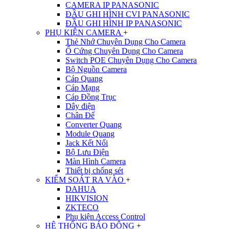
CAMERA IP PANASONIC
ĐẦU GHI HÌNH CVI PANASONIC
ĐẦU GHI HÌNH IP PANASONIC
PHỤ KIỆN CAMERA
+
Thẻ Nhớ Chuyên Dụng Cho Camera
Ổ Cứng Chuyên Dụng Cho Camera
Switch POE Chuyên Dụng Cho Camera
Bộ Nguồn Camera
Cáp Quang
Cáp Mạng
Cáp Đồng Trục
Dây điện
Chân Đế
Converter Quang
Module Quang
Jack Kết Nối
Bộ Lưu Điện
Màn Hình Camera
Thiết bị chống sét
KIỂM SOÁT RA VÀO
+
DAHUA
HIKVISION
ZKTECO
Phụ kiện Access Control
HỆ THỐNG BÁO ĐỘNG
+