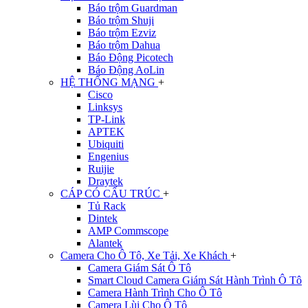
Báo trộm Guardman
Báo trộm Shuji
Báo trộm Ezviz
Báo trộm Dahua
Báo Động Picotech
Báo Động AoLin
HỆ THỐNG MẠNG
+
Cisco
Linksys
TP-Link
APTEK
Ubiquiti
Engenius
Ruijie
Draytek
CÁP CÓ CẤU TRÚC
+
Tủ Rack
Dintek
AMP Commscope
Alantek
Camera Cho Ô Tô, Xe Tải, Xe Khách
+
Camera Giám Sát Ô Tô
Smart Cloud Camera Giám Sát Hành Trình Ô Tô
Camera Hành Trình Cho Ô Tô
Camera Lùi Cho Ô Tô