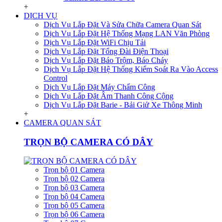
+
DỊCH VỤ
Dịch Vụ Lắp Đặt Và Sửa Chữa Camera Quan Sát
Dịch Vụ Lắp Đặt Hệ Thống Mạng LAN Văn Phòng
Dịch Vụ Lắp Đặt WiFi Chịu Tải
Dịch Vụ Lắp Đặt Tổng Đài Điện Thoại
Dịch Vụ Lắp Đặt Báo Trộm, Báo Cháy
Dịch Vụ Lắp Đặt Hệ Thống Kiểm Soát Ra Vào Access
Control
Dịch Vụ Lắp Đặt Máy Chấm Công
Dịch Vụ Lắp Đặt Âm Thanh Công Cộng
Dịch Vụ Lắp Đặt Barie - Bải Giử Xe Thông Minh
+
CAMERA QUAN SÁT
TRỌN BỘ CAMERA CÓ DÂY
Trọn bộ 01 Camera
Trọn bộ 02 Camera
Trọn bộ 03 Camera
Trọn bộ 04 Camera
Trọn bộ 05 Camera
Trọn bộ 06 Camera