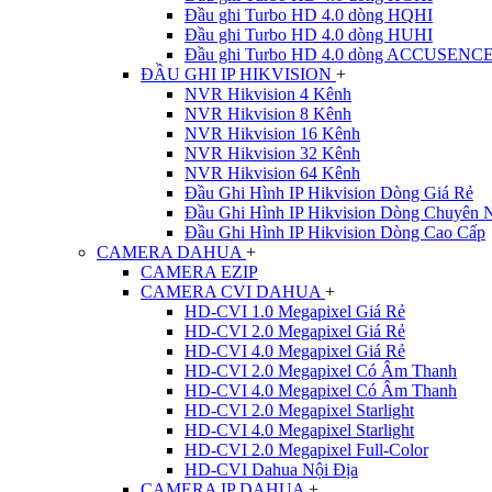
Đầu ghi Turbo HD 4.0 dòng HQHI
Đầu ghi Turbo HD 4.0 dòng HUHI
Đầu ghi Turbo HD 4.0 dòng ACCUSENC
ĐẦU GHI IP HIKVISION
+
NVR Hikvision 4 Kênh
NVR Hikvision 8 Kênh
NVR Hikvision 16 Kênh
NVR Hikvision 32 Kênh
NVR Hikvision 64 Kênh
Đầu Ghi Hình IP Hikvision Dòng Giá Rẻ
Đầu Ghi Hình IP Hikvision Dòng Chuyên 
Đầu Ghi Hình IP Hikvision Dòng Cao Cấp
CAMERA DAHUA
+
CAMERA EZIP
CAMERA CVI DAHUA
+
HD-CVI 1.0 Megapixel Giá Rẻ
HD-CVI 2.0 Megapixel Giá Rẻ
HD-CVI 4.0 Megapixel Giá Rẻ
HD-CVI 2.0 Megapixel Có Âm Thanh
HD-CVI 4.0 Megapixel Có Âm Thanh
HD-CVI 2.0 Megapixel Starlight
HD-CVI 4.0 Megapixel Starlight
HD-CVI 2.0 Megapixel Full-Color
HD-CVI Dahua Nội Địa
CAMERA IP DAHUA
+