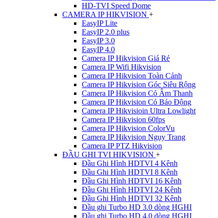
HD-TVI Speed Dome
CAMERA IP HIKVISION
+
EasyIP Lite
EasyIP 2.0 plus
EasyIP 3.0
EasyIP 4.0
Camera IP Hikvision Giá Rẻ
Camera IP Wifi Hikvision
Camera IP Hikvision Toàn Cảnh
Camera IP Hikvision Góc Siêu Rộng
Camera IP Hikvision Có Âm Thanh
Camera IP Hikvision Có Báo Động
Camera IP Hikvisioin Ultra Lowlight
Camera IP Hikvision 60fps
Camera IP Hikvision ColorVu
Camera IP Hikvision Ngụy Trang
Camera IP PTZ Hikvision
ĐẦU GHI TVI HIKVISION
+
Đầu Ghi Hình HDTVI 4 Kênh
Đầu Ghi Hình HDTVI 8 Kênh
Đầu Ghi Hình HDTVI 16 Kênh
Đầu Ghi Hình HDTVI 24 Kênh
Đầu Ghi Hình HDTVI 32 Kênh
Đầu ghi Turbo HD 3.0 dòng HGHI
Đầu ghi Turbo HD 4.0 dòng HGHI