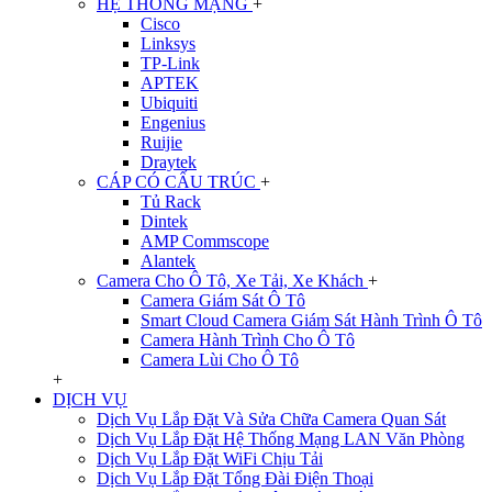
HỆ THỐNG MẠNG
+
Cisco
Linksys
TP-Link
APTEK
Ubiquiti
Engenius
Ruijie
Draytek
CÁP CÓ CẤU TRÚC
+
Tủ Rack
Dintek
AMP Commscope
Alantek
Camera Cho Ô Tô, Xe Tải, Xe Khách
+
Camera Giám Sát Ô Tô
Smart Cloud Camera Giám Sát Hành Trình Ô Tô
Camera Hành Trình Cho Ô Tô
Camera Lùi Cho Ô Tô
+
DỊCH VỤ
Dịch Vụ Lắp Đặt Và Sửa Chữa Camera Quan Sát
Dịch Vụ Lắp Đặt Hệ Thống Mạng LAN Văn Phòng
Dịch Vụ Lắp Đặt WiFi Chịu Tải
Dịch Vụ Lắp Đặt Tổng Đài Điện Thoại