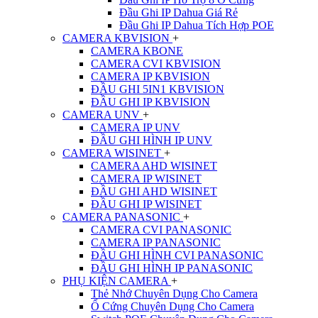
Đầu Ghi IP Dahua Giá Rẻ
Đầu Ghi IP Dahua Tích Hợp POE
CAMERA KBVISION
+
CAMERA KBONE
CAMERA CVI KBVISION
CAMERA IP KBVISION
ĐẦU GHI 5IN1 KBVISION
ĐẦU GHI IP KBVISION
CAMERA UNV
+
CAMERA IP UNV
ĐẦU GHI HÌNH IP UNV
CAMERA WISINET
+
CAMERA AHD WISINET
CAMERA IP WISINET
ĐẦU GHI AHD WISINET
ĐẦU GHI IP WISINET
CAMERA PANASONIC
+
CAMERA CVI PANASONIC
CAMERA IP PANASONIC
ĐẦU GHI HÌNH CVI PANASONIC
ĐẦU GHI HÌNH IP PANASONIC
PHỤ KIỆN CAMERA
+
Thẻ Nhớ Chuyên Dụng Cho Camera
Ổ Cứng Chuyên Dụng Cho Camera