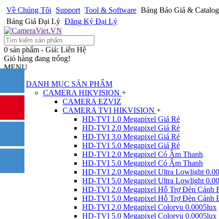
Về Chúng Tôi
Support
Tool & Software
Bảng Báo Giá & Catalog
Bảng Giá Đại Lý
Đăng Ký Đại Lý
0 sản phẩm - Giá: Liên Hệ
Giỏ hàng đang trống!
MENU
DANH MỤC SẢN PHẨM
CAMERA HIKVISION
+
CAMERA EZVIZ
CAMERA TVI HIKVISION
+
HD-TVI 1.0 Megapixel Giá Rẻ
HD-TVI 2.0 Megapixel Giá Rẻ
HD-TVI 3.0 Megapixel Giá Rẻ
HD-TVI 5.0 Megapixel Giá Rẻ
HD-TVI 2.0 Megapixel Có Âm Thanh
HD-TVI 5.0 Megapixel Có Âm Thanh
HD-TVI 2.0 Megapixel Ultra Lowlight 0.0
HD-TVI 5.0 Megapixel Ultra Lowlight 0.0
HD-TVI 2.0 Megapixel Hỗ Trợ Đèn Cảnh 
HD-TVI 5.0 Megapixel Hỗ Trợ Đèn Cảnh 
HD-TVI 2.0 Megapixel Colorvu 0.0005lux
HD-TVI 5.0 Megapixel Colorvu 0.0005lux