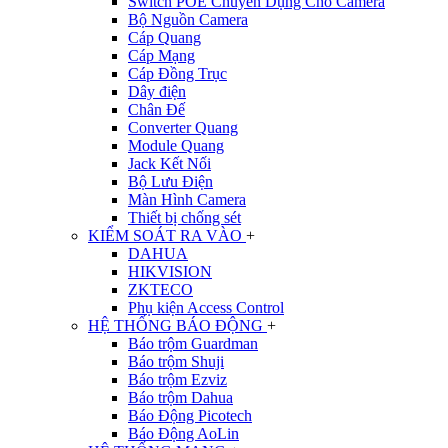
Switch POE Chuyên Dụng Cho Camera
Bộ Nguồn Camera
Cáp Quang
Cáp Mạng
Cáp Đồng Trục
Dây điện
Chân Đế
Converter Quang
Module Quang
Jack Kết Nối
Bộ Lưu Điện
Màn Hình Camera
Thiết bị chống sét
KIỂM SOÁT RA VÀO
+
DAHUA
HIKVISION
ZKTECO
Phụ kiện Access Control
HỆ THỐNG BÁO ĐỘNG
+
Báo trộm Guardman
Báo trộm Shuji
Báo trộm Ezviz
Báo trộm Dahua
Báo Động Picotech
Báo Động AoLin