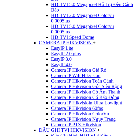
HD-TVI 5.0 Megapixel Hỗ Trợ Đèn Cảnh
Báo
HD-TVI 2.0 Megapixel Colorvu
0.0005lux
HD-TVI 5.0 Megapixel Colorvu
0.0005lux
HD-TVI Speed Dome
CAMERA IP HIKVISION
+
EasyIP Lite
EasyIP 2.0 plus
EasyIP 3.0
EasyIP 4.0
Camera IP Hikvision Giá Rẻ
Camera IP Wifi Hikvision
Camera IP Hikvision Toàn Cảnh
Camera IP Hikvision Góc Siêu Rộng
Camera IP Hikvision Có Âm Thanh
Camera IP Hikvision Có Báo Động
Camera IP Hikvisioin Ultra Lowlight
Camera IP Hikvision 60fps
Camera IP Hikvision ColorVu
Camera IP Hikvision Ngụy Trang
Camera IP PTZ Hikvision
ĐẦU GHI TVI HIKVISION
+
Đầu Ghi Hình HDTVI 4 Kênh