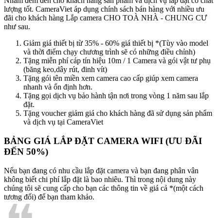
Nhằm đem đến cho khách hàng sản phẩm và dịch vụ lắp đặt có chất
lượng tốt. CameraViet áp dụng chính sách bán hàng với nhiều ưu
đãi cho khách hàng Lắp camera CHO TOÀ NHÀ - CHUNG CƯ
như sau.
Giảm giá thiết bị từ 35% - 60% giá thiết bị *(Tùy vào model
và thời điểm chạy chương trình sẽ có những điều chỉnh)
Tặng miễn phí cáp tín hiệu 10m / 1 Camera và gói vật tư phụ
(băng keo,dây rút, đinh vít)
Tặng gói tên miền xem camera cao cấp giúp xem camera
nhanh và ổn định hơn.
Tặng gọi dịch vụ bảo hành tận nơi trong vòng 1 năm sau lắp
đặt.
Tặng voucher giảm giá cho khách hàng đã sử dụng sản phẩm
và dịch vụ tại CameraViet
BẢNG GIÁ LẮP ĐẶT CAMERA WIFI (ƯU ĐÃI
ĐẾN 50%)
Nếu bạn đang có nhu cầu lắp đặt camera và bạn đang phân vân
không biết chi phí lắp đặt là bao nhiêu. Thì trong nội dung này
chúng tôi sẽ cung cấp cho bạn các thông tin về giá cả *(một cách
tương đối) để bạn tham khảo.