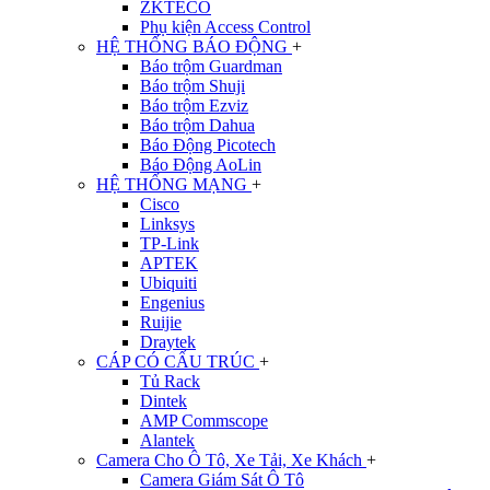
ZKTECO
Phụ kiện Access Control
HỆ THỐNG BÁO ĐỘNG
+
Báo trộm Guardman
Báo trộm Shuji
Báo trộm Ezviz
Báo trộm Dahua
Báo Động Picotech
Báo Động AoLin
HỆ THỐNG MẠNG
+
Cisco
Linksys
TP-Link
APTEK
Ubiquiti
Engenius
Ruijie
Draytek
CÁP CÓ CẤU TRÚC
+
Tủ Rack
Dintek
AMP Commscope
Alantek
Camera Cho Ô Tô, Xe Tải, Xe Khách
+
Camera Giám Sát Ô Tô