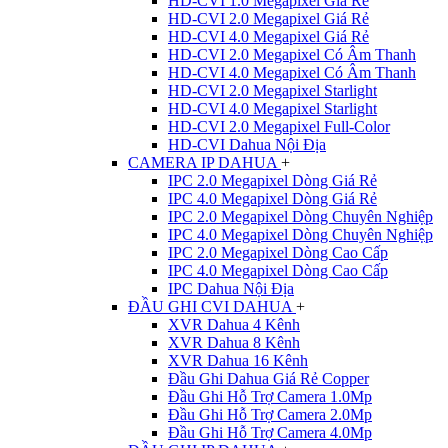
HD-CVI 1.0 Megapixel Giá Rẻ
HD-CVI 2.0 Megapixel Giá Rẻ
HD-CVI 4.0 Megapixel Giá Rẻ
HD-CVI 2.0 Megapixel Có Âm Thanh
HD-CVI 4.0 Megapixel Có Âm Thanh
HD-CVI 2.0 Megapixel Starlight
HD-CVI 4.0 Megapixel Starlight
HD-CVI 2.0 Megapixel Full-Color
HD-CVI Dahua Nội Địa
CAMERA IP DAHUA
+
IPC 2.0 Megapixel Dòng Giá Rẻ
IPC 4.0 Megapixel Dòng Giá Rẻ
IPC 2.0 Megapixel Dòng Chuyên Nghiệp
IPC 4.0 Megapixel Dòng Chuyên Nghiệp
IPC 2.0 Megapixel Dòng Cao Cấp
IPC 4.0 Megapixel Dòng Cao Cấp
IPC Dahua Nội Địa
ĐẦU GHI CVI DAHUA
+
XVR Dahua 4 Kênh
XVR Dahua 8 Kênh
XVR Dahua 16 Kênh
Đầu Ghi Dahua Giá Rẻ Copper
Đầu Ghi Hỗ Trợ Camera 1.0Mp
Đầu Ghi Hỗ Trợ Camera 2.0Mp
Đầu Ghi Hỗ Trợ Camera 4.0Mp