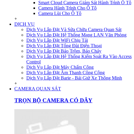
Smart Cloud Camera Giám Sát Hành Trình Ô Tô
Camera Hành Trình Cho Ô Tô
Camera Lùi Cho Ô Tô
+
DỊCH VỤ
Dịch Vụ Lắp Đặt Và Sửa Chữa Camera Quan Sát
Dịch Vụ Lắp Đặt Hệ Thống Mạng LAN Văn Phòng
Dịch Vụ Lắp Đặt WiFi Chịu Tải
Dịch Vụ Lắp Đặt Tổng Đài Điện Thoại
Dịch Vụ Lắp Đặt Báo Trộm, Báo Cháy
Dịch Vụ Lắp Đặt Hệ Thống Kiểm Soát Ra Vào Access
Control
Dịch Vụ Lắp Đặt Máy Chấm Công
Dịch Vụ Lắp Đặt Âm Thanh Công Cộng
Dịch Vụ Lắp Đặt Barie - Bải Giử Xe Thông Minh
+
CAMERA QUAN SÁT
TRỌN BỘ CAMERA CÓ DÂY