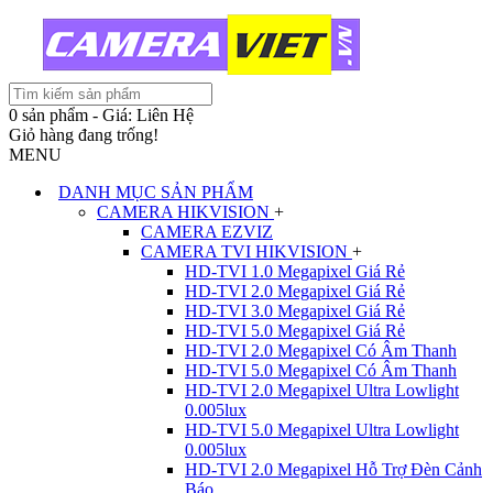
0 sản phẩm - Giá: Liên Hệ
Giỏ hàng đang trống!
MENU
DANH MỤC SẢN PHẨM
CAMERA HIKVISION
+
CAMERA EZVIZ
CAMERA TVI HIKVISION
+
HD-TVI 1.0 Megapixel Giá Rẻ
HD-TVI 2.0 Megapixel Giá Rẻ
HD-TVI 3.0 Megapixel Giá Rẻ
HD-TVI 5.0 Megapixel Giá Rẻ
HD-TVI 2.0 Megapixel Có Âm Thanh
HD-TVI 5.0 Megapixel Có Âm Thanh
HD-TVI 2.0 Megapixel Ultra Lowlight
0.005lux
HD-TVI 5.0 Megapixel Ultra Lowlight
0.005lux
HD-TVI 2.0 Megapixel Hỗ Trợ Đèn Cảnh
Báo