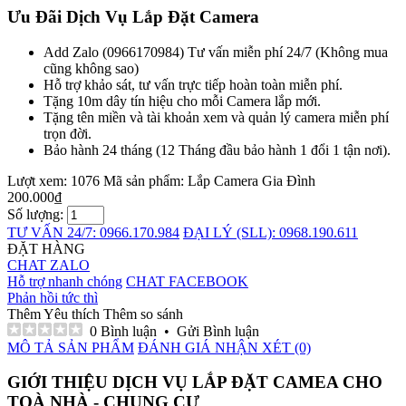
Ưu Đãi Dịch Vụ Lắp Đặt Camera
Add Zalo (0966170984) Tư vấn miễn phí 24/7 (Không mua
cũng không sao)
Hỗ trợ khảo sát, tư vấn trực tiếp hoàn toàn miễn phí.
Tặng 10m dây tín hiệu cho mỗi Camera lắp mới.
Tặng tên miền và tài khoản xem và quản lý camera miễn phí
trọn đời.
Bảo hành 24 tháng (12 Tháng đầu bảo hành 1 đổi 1 tận nơi).
Lượt xem: 1076
Mã sản phẩm:
Lắp Camera Gia Đình
200.000₫
Số lượng:
TƯ VẤN 24/7: 0966.170.984
ĐẠI LÝ (SLL): 0968.190.611
ĐẶT HÀNG
CHAT ZALO
Hỗ trợ nhanh chóng
CHAT FACEBOOK
Phản hồi tức thì
Thêm Yêu thích
Thêm so sánh
0 Bình luận
•
Gửi Bình luận
MÔ TẢ SẢN PHẨM
ĐÁNH GIÁ NHẬN XÉT (0)
GIỚI THIỆU DỊCH VỤ LẮP ĐẶT CAMEA CHO
TOÀ NHÀ - CHUNG CƯ