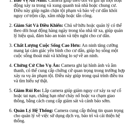
Bảo Vệ An Ninh:
Camera giúp theo dõi và ghi lại mọi hoạt
động xảy ra trong và xung quanh toà nhà hoặc chung cư.
Điều này giúp ngăn chặn tội phạm và bảo vệ cư dân khỏi
nguy cơ trộm cắp, xâm nhập hoặc tấn công.
Giám Sát Và Điều Khiển:
Chủ sở hữu hoặc quản lý có thể
theo dõi hoạt động hàng ngày trong tòa nhà từ xa, giúp quản
lý hiệu quả, đảm bảo an toàn và tiện nghi cho cư dân.
Chất Lượng Cuộc Sống Cao Hơn:
An ninh tăng cường
mang lại cảm giác yên bình cho cư dân, giúp họ sống một
cuộc sống thoải mái và không lo sợ về an ninh.
Chứng Cứ Cho Vụ Án:
Camera ghi lại hình ảnh và âm
thanh, có thể cung cấp chứng cứ quan trọng trong trường hợp
xảy ra vụ án phạm tội. Điều này giúp trong quá trình điều tra
và tìm hiểu sự thật.
Giảm Rủi Ro:
Lắp camera giúp giảm nguy cơ xảy ra sự cố
hoặc tai nạn, chẳng hạn như cháy nổ hoặc va chạm giao
thông, bằng cách cung cấp giám sát và cảnh báo sớm.
Quản Lý Hệ Thống:
Camera cung cấp thông tin quan trọng
cho quản lý về việc sử dụng dịch vụ, bảo trì và cải thiện hệ
thống.