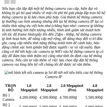
❝
Nếu bạn cần lắp đặt một hệ thống camera cao cấp, hiện đại và
không bị gò bó quá nhiều về mặt chi phí thì giải pháp lắp trọn bộ hệ
thống camera ip là lựa chọn phù hợp. Giá thành hệ thống camera
ip thường cao hơn analog nhưng đổi lại hệ thống camera IP lại có
nhiều tính năng ưu việt hơn như (chẳng hạn như: camera ip không
bị ảnh hưởng bởi hiện tượng nhiễu, hình ảnh giám sát mượt hơn
với tốc độ frame hình/giây lên đến 25fps - 60fsp, hệ thống camera
ip linh hoạt hơn, dễ nâng cấp mở rộng, dễ dàng thay đổi vị trí đầu
ghi, cung cấp nhiều tính năng thông minh hơn để cảnh báo, báo
động chính xác hơn (phân biệt được người / xe và vật nuôi). Bạn
cũng có thể kết hợp các camera ip WiFi vào hệ thống camera ip có
dây để đảm bảo tính thẩm mỹ cũng như tính ổn định của hệ thống
camera. Nếu cần tư vấn thêm về việc lựa chọn lắp đặt hệ thống
camera vui lòng liên hệ với chúng tôi để được tư vấn thêm.
Sơ đồ kết nối tiêu biểu của hệ thống
Camera IP
TRỌN
1.0
2.0
2.0 Megapixel
4.0
BỘ
Megapixel
Megapixel
(Pro)
Megapixel
Bộ 1
4.200.000₫
4.500.000₫
4.700.000₫
5.500.000₫
Camera
Bộ 2
5.400.000₫
5.900.000₫
6.400.000₫
8.000.000₫