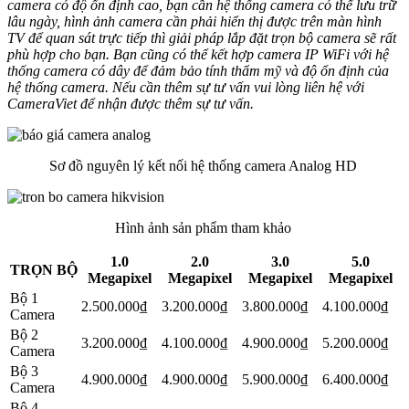
camera có độ ổn định cao, bạn cần hệ thống camera có thể lưu trữ
lâu ngày, hình ảnh camera cần phải hiển thị được trên màn hình
TV để quan sát trực tiếp thì giải pháp lắp đặt trọn bộ camera sẽ rất
phù hợp cho bạn. Bạn cũng có thể kết hợp camera IP WiFi với hệ
thống camera có dây để đảm bảo tính thẩm mỹ và độ ổn định của
hệ thống camera. Nếu cần thêm sự tư vấn vui lòng liên hệ với
CameraViet để nhận được thêm sự tư vấn.
Sơ đồ nguyên lý kết nối hệ thống camera Analog HD
Hình ảnh sản phẩm tham khảo
1.0
2.0
3.0
5.0
TRỌN BỘ
Megapixel
Megapixel
Megapixel
Megapixel
Bộ 1
2.500.000₫
3.200.000₫
3.800.000₫
4.100.000₫
Camera
Bộ 2
3.200.000₫
4.100.000₫
4.900.000₫
5.200.000₫
Camera
Bộ 3
4.900.000₫
4.900.000₫
5.900.000₫
6.400.000₫
Camera
Bộ 4