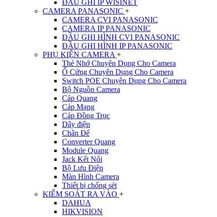
ĐẦU GHI IP WISINET
CAMERA PANASONIC
+
CAMERA CVI PANASONIC
CAMERA IP PANASONIC
ĐẦU GHI HÌNH CVI PANASONIC
ĐẦU GHI HÌNH IP PANASONIC
PHỤ KIỆN CAMERA
+
Thẻ Nhớ Chuyên Dụng Cho Camera
Ổ Cứng Chuyên Dụng Cho Camera
Switch POE Chuyên Dụng Cho Camera
Bộ Nguồn Camera
Cáp Quang
Cáp Mạng
Cáp Đồng Trục
Dây điện
Chân Đế
Converter Quang
Module Quang
Jack Kết Nối
Bộ Lưu Điện
Màn Hình Camera
Thiết bị chống sét
KIỂM SOÁT RA VÀO
+
DAHUA
HIKVISION