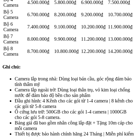
4.500.000₫
5.800.000₫
6.900.000₫
7.500.000₫
Camera
Bộ 5
6.700.000₫
8.200.000₫
9.200.000₫
10.700.000₫
Camera
Bộ 6
7.400.000₫
9.100.000₫
10.200.000₫
11.900.000₫
Camera
Bộ 7
8.000.000₫
9.900.000₫
11.200.000₫
13.000.000₫
Camera
Bộ 8
8.700.000₫
10.800.000₫
12.200.000₫
14.200.000₫
Camera
Ghi chú:
Camera lắp trong nhà: Dùng loại bán cầu, góc rộng đảm bảo
tính thẩm mỹ
Camera lắp ngoài trờ: Dùng loại thân trụ, vỏ kim loại chống
nước để đảm bảo độ bền cho sản phẩm
Đầu ghi hình: 4 Kênh cho các gói từ 1-4 camera | 8 kênh cho
các gói từ 5-8 camera
Ổ cứng lưu trữ: 500GB cho các gói 1-4 camera | 1000GB
cho các gói 5-8 camera.
Bảng giá đã bao gồm nhân công lắp đặt + Tặng 10m cáp cho
mỗi camera
Thiết bị được bảo hành chính hãng 24 Tháng | Miễn phí kiểm