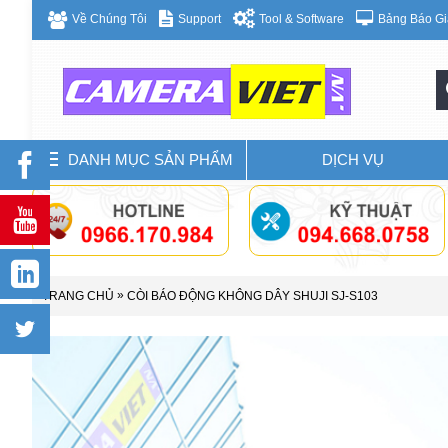
Bảng Báo Gi
Về Chúng Tôi
Support
Tool & Software
DANH MỤC SẢN PHẨM
DỊCH VỤ
»
TRANG CHỦ
CÒI BÁO ĐỘNG KHÔNG DÂY SHUJI SJ-S103