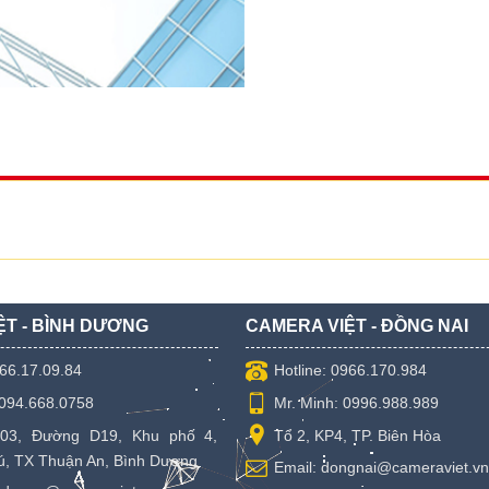
ỆT - BÌNH DƯƠNG
CAMERA VIỆT - ĐỒNG NAI
966.17.09.84
Hotline: 0966.170.984
 094.668.0758
Mr. Minh: 0996.988.989
03, Đường D19, Khu phố 4,
Tổ 2, KP4, TP. Biên Hòa
, TX Thuận An, Bình Dương
Email: dongnai@cameraviet.vn