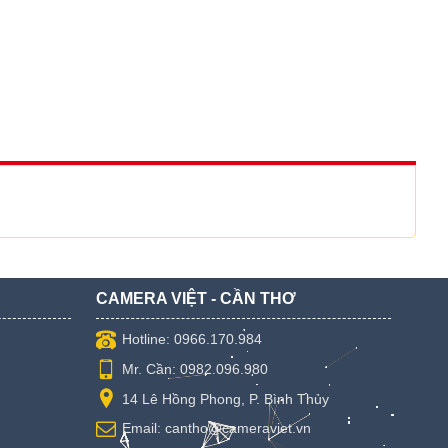
CAMERA VIỆT - CẦN THƠ
Hotline: 0966.170.984
Mr. Cần: 0982.096.980
14 Lê Hồng Phong, P. Bình Thủy
Email: cantho@cameraviet.vn