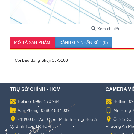
Xem chi tiết
MÔ TẢ SẢN PHẨM
ĐÁNH GIÁ NHẬN XÉT (0)
Còi báo động Shuji SJ-S103
TRỤ SỞ CHÍNH - HCM
CAMERA VI
Hotline: 0966.170.984
Hotline: 0
Văn Phòng: 02862.537.039
Mr. Hưng:
418/60 Lê Văn Quới, P. Bình Hưng Hoà A,
Ô 21/DC 
Q. Bình Tân, TP.HCM
Phường An Phú