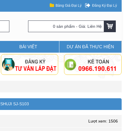
Bảng Giá Đại Lý
Đăng Ký Đại Lý
0 sản phẩm - Giá: Liên Hệ
BÀI VIẾT
DỰ ÁN ĐÃ THỰC HIỆN
SHUJI SJ-S103
Lượt xem: 1506