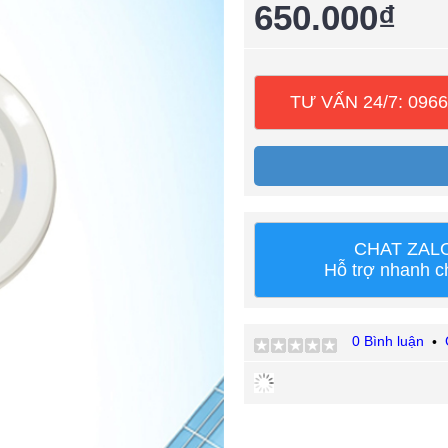
650.000₫
TƯ VẤN 24/7: 0966
CHAT ZAL
Hỗ trợ nhanh 
0 Bình luận
•