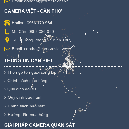
Email: dongnai@cameraviet.vn
CAMERA VIỆT - CẦN THƠ
Hotline: 0966.170.984
Mr. Cần: 0982.096.980
14 Lê Hồng Phong, P. Bình Thủy
Email: cantho@cameraviet.vn
THÔNG TIN CẦN BIẾT
Thư ngỏ từ người sáng lập
Chính sách giao hàng
Quy định đổi trả
Quy định bảo hành
Chính sách bảo mật
Hướng dẫn mua hàng
GIẢI PHÁP CAMERA QUAN SÁT