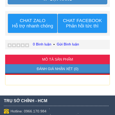
CHAT ZALO
CHAT FACEBOOK
Hỗ trợ nhanh chóng
Phản hồi tức thì
0 Bình luận
Gửi Bình luận
•
MÔ TẢ SẢN PHẨM
ĐÁNH GIÁ NHẬN XÉT (0)
TRỤ SỞ CHÍNH - HCM
Hotline: 0966.170.984