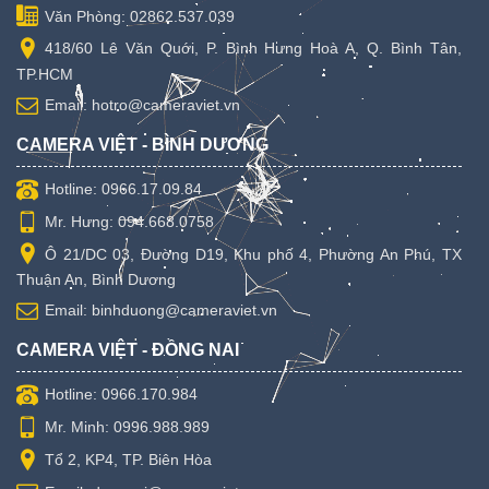
Văn Phòng: 02862.537.039
418/60 Lê Văn Quới, P. Bình Hưng Hoà A, Q. Bình Tân,
TP.HCM
Email: hotro@cameraviet.vn
CAMERA VIỆT - BÌNH DƯƠNG
Hotline: 0966.17.09.84
Mr. Hưng: 094.668.0758
Ô 21/DC 03, Đường D19, Khu phố 4, Phường An Phú, TX
Thuận An, Bình Dương
Email: binhduong@cameraviet.vn
CAMERA VIỆT - ĐỒNG NAI
Hotline: 0966.170.984
Mr. Minh: 0996.988.989
Tổ 2, KP4, TP. Biên Hòa