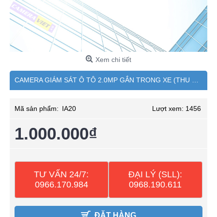
Xem chi tiết
CAMERA GIÁM SÁT Ô TÔ 2.0MP GẮN TRONG XE (THU ÂM)
Mã sản phẩm:
IA20
Lượt xem: 1456
1.000.000₫
TƯ VẤN 24/7:
ĐẠI LÝ (SLL):
0966.170.984
0968.190.611
ĐẶT HÀNG