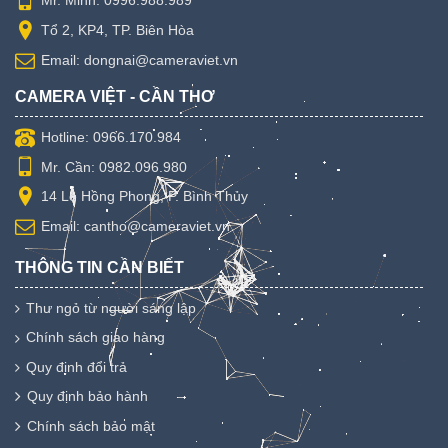
Mr. Minh: 0996.988.989
Tổ 2, KP4, TP. Biên Hòa
Email: dongnai@cameraviet.vn
CAMERA VIỆT - CẦN THƠ
Hotline: 0966.170.984
Mr. Cần: 0982.096.980
14 Lê Hồng Phong, P. Bình Thủy
Email: cantho@cameraviet.vn
THÔNG TIN CẦN BIẾT
Thư ngỏ từ người sáng lập
Chính sách giao hàng
Quy định đổi trả
Quy định bảo hành
Chính sách bảo mật