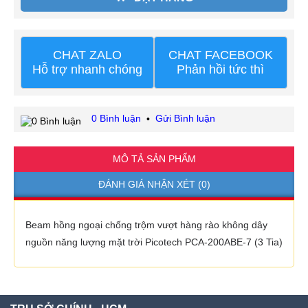
CHAT ZALO
CHAT FACEBOOK
Hỗ trợ nhanh chóng
Phản hồi tức thì
0 Bình luận
Gửi Bình luận
•
MÔ TẢ SẢN PHẨM
ĐÁNH GIÁ NHẬN XÉT (0)
Beam hồng ngoại chống trộm vượt hàng rào không dây
nguồn năng lượng mặt trời Picotech PCA-200ABE-7 (3 Tia)