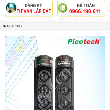
»
TRANG CHỦ
BEAM HỒNG NGOẠI CHỐNG TRỘM VƯỢT HÀNG RÀO KHÔNG D