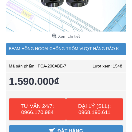
Xem chi tiết
BEAM HỒNG NGOẠI CHỐNG TRỘM VƯỢT HÀNG RÀO KHÔNG DÂY NGUỒN NĂNG LƯỢNG MẶT TRỜI PICOTECH PCA-200ABE-7 (3 TIA)
Mã sản phẩm:
PCA-200ABE-7
Lượt xem: 1548
1.590.000₫
TƯ VẤN 24/7:
ĐẠI LÝ (SLL):
0966.170.984
0968.190.611
ĐẶT HÀNG