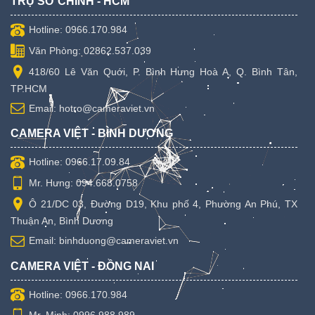
TRỤ SỞ CHÍNH - HCM
Hotline: 0966.170.984
Văn Phòng: 02862.537.039
418/60 Lê Văn Quới, P. Bình Hưng Hoà A, Q. Bình Tân,
TP.HCM
Email: hotro@cameraviet.vn
CAMERA VIỆT - BÌNH DƯƠNG
Hotline: 0966.17.09.84
Mr. Hưng: 094.668.0758
Ô 21/DC 03, Đường D19, Khu phố 4, Phường An Phú, TX
Thuận An, Bình Dương
Email: binhduong@cameraviet.vn
CAMERA VIỆT - ĐỒNG NAI
Hotline: 0966.170.984