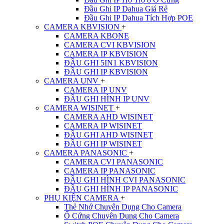
Đầu Ghi IP Dahua Giá Rẻ
Đầu Ghi IP Dahua Tích Hợp POE
CAMERA KBVISION
+
CAMERA KBONE
CAMERA CVI KBVISION
CAMERA IP KBVISION
ĐẦU GHI 5IN1 KBVISION
ĐẦU GHI IP KBVISION
CAMERA UNV
+
CAMERA IP UNV
ĐẦU GHI HÌNH IP UNV
CAMERA WISINET
+
CAMERA AHD WISINET
CAMERA IP WISINET
ĐẦU GHI AHD WISINET
ĐẦU GHI IP WISINET
CAMERA PANASONIC
+
CAMERA CVI PANASONIC
CAMERA IP PANASONIC
ĐẦU GHI HÌNH CVI PANASONIC
ĐẦU GHI HÌNH IP PANASONIC
PHỤ KIỆN CAMERA
+
Thẻ Nhớ Chuyên Dụng Cho Camera
Ổ Cứng Chuyên Dụng Cho Camera