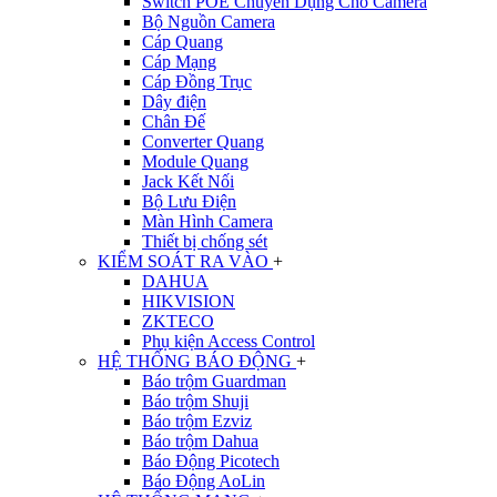
Switch POE Chuyên Dụng Cho Camera
Bộ Nguồn Camera
Cáp Quang
Cáp Mạng
Cáp Đồng Trục
Dây điện
Chân Đế
Converter Quang
Module Quang
Jack Kết Nối
Bộ Lưu Điện
Màn Hình Camera
Thiết bị chống sét
KIỂM SOÁT RA VÀO
+
DAHUA
HIKVISION
ZKTECO
Phụ kiện Access Control
HỆ THỐNG BÁO ĐỘNG
+
Báo trộm Guardman
Báo trộm Shuji
Báo trộm Ezviz
Báo trộm Dahua
Báo Động Picotech
Báo Động AoLin