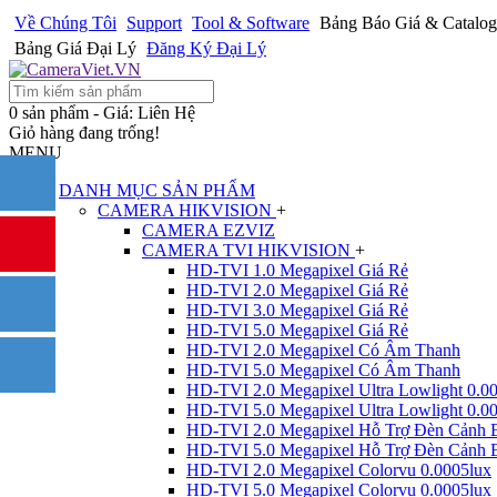
Về Chúng Tôi
Support
Tool & Software
Bảng Báo Giá & Catalog
Bảng Giá Đại Lý
Đăng Ký Đại Lý
0 sản phẩm - Giá: Liên Hệ
Giỏ hàng đang trống!
MENU
DANH MỤC SẢN PHẨM
CAMERA HIKVISION
+
CAMERA EZVIZ
CAMERA TVI HIKVISION
+
HD-TVI 1.0 Megapixel Giá Rẻ
HD-TVI 2.0 Megapixel Giá Rẻ
HD-TVI 3.0 Megapixel Giá Rẻ
HD-TVI 5.0 Megapixel Giá Rẻ
HD-TVI 2.0 Megapixel Có Âm Thanh
HD-TVI 5.0 Megapixel Có Âm Thanh
HD-TVI 2.0 Megapixel Ultra Lowlight 0.0
HD-TVI 5.0 Megapixel Ultra Lowlight 0.0
HD-TVI 2.0 Megapixel Hỗ Trợ Đèn Cảnh 
HD-TVI 5.0 Megapixel Hỗ Trợ Đèn Cảnh 
HD-TVI 2.0 Megapixel Colorvu 0.0005lux
HD-TVI 5.0 Megapixel Colorvu 0.0005lux