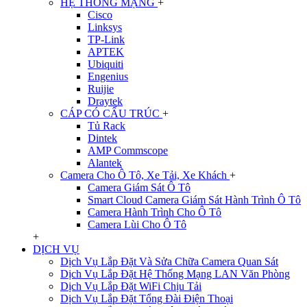
HỆ THỐNG MẠNG
+
Cisco
Linksys
TP-Link
APTEK
Ubiquiti
Engenius
Ruijie
Draytek
CÁP CÓ CẤU TRÚC
+
Tủ Rack
Dintek
AMP Commscope
Alantek
Camera Cho Ô Tô, Xe Tải, Xe Khách
+
Camera Giám Sát Ô Tô
Smart Cloud Camera Giám Sát Hành Trình Ô Tô
Camera Hành Trình Cho Ô Tô
Camera Lùi Cho Ô Tô
+
DỊCH VỤ
Dịch Vụ Lắp Đặt Và Sửa Chữa Camera Quan Sát
Dịch Vụ Lắp Đặt Hệ Thống Mạng LAN Văn Phòng
Dịch Vụ Lắp Đặt WiFi Chịu Tải
Dịch Vụ Lắp Đặt Tổng Đài Điện Thoại