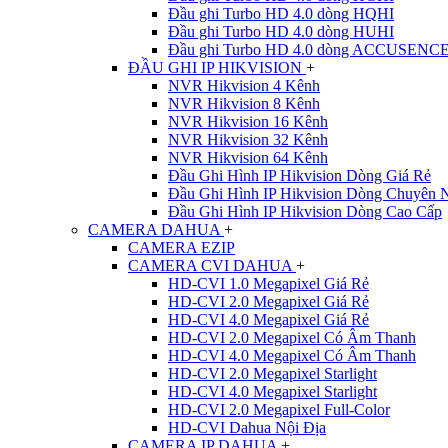
Đầu ghi Turbo HD 4.0 dòng HQHI
Đầu ghi Turbo HD 4.0 dòng HUHI
Đầu ghi Turbo HD 4.0 dòng ACCUSENC
ĐẦU GHI IP HIKVISION
+
NVR Hikvision 4 Kênh
NVR Hikvision 8 Kênh
NVR Hikvision 16 Kênh
NVR Hikvision 32 Kênh
NVR Hikvision 64 Kênh
Đầu Ghi Hình IP Hikvision Dòng Giá Rẻ
Đầu Ghi Hình IP Hikvision Dòng Chuyên 
Đầu Ghi Hình IP Hikvision Dòng Cao Cấp
CAMERA DAHUA
+
CAMERA EZIP
CAMERA CVI DAHUA
+
HD-CVI 1.0 Megapixel Giá Rẻ
HD-CVI 2.0 Megapixel Giá Rẻ
HD-CVI 4.0 Megapixel Giá Rẻ
HD-CVI 2.0 Megapixel Có Âm Thanh
HD-CVI 4.0 Megapixel Có Âm Thanh
HD-CVI 2.0 Megapixel Starlight
HD-CVI 4.0 Megapixel Starlight
HD-CVI 2.0 Megapixel Full-Color
HD-CVI Dahua Nội Địa
CAMERA IP DAHUA
+