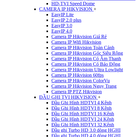
HD-TVI Speed Dome
CAMERA IP HIKVISION
+
EasyIP Lite
EasyIP 2.0 plus
EasyIP 3.0
EasyIP 4.0
Camera IP Hikvision Giá Rẻ
Camera IP Wifi Hikvision
Camera IP Hikvision Toàn Cảnh
Camera IP Hikvision Góc Siêu Rộng
Camera IP Hikvision Có Âm Thanh
Camera IP Hikvision Có Báo Động
Camera IP Hikvisioin Ultra Lowlight
Camera IP Hikvision 60fps
Camera IP Hikvision ColorVu
Camera IP Hikvision Ngụy Trang
Camera IP PTZ Hikvision
ĐẦU GHI TVI HIKVISION
+
Đầu Ghi Hình HDTVI 4 Kênh
Đầu Ghi Hình HDTVI 8 Kênh
Đầu Ghi Hình HDTVI 16 Kênh
Đầu Ghi Hình HDTVI 24 Kênh
Đầu Ghi Hình HDTVI 32 Kênh
Đầu ghi Turbo HD 3.0 dòng HGHI
Đầu ghi Turbo HD 4.0 dòng HGHI