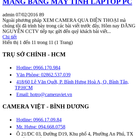
MẠNG BẰNG MÁY TÍNH LAPTOP PC
admin
07/02/2016
89
Ngoài phương pháp XEM CAMERA QUA ĐIỆN THOẠI mà
chúng tôi đã trình bày trong các bài viết trước đây, Hôm nay ĐĂNG
NGUYỄN CCTV tiếp tục gửi đến quý khách bài viết...
Chi tiết
Hiển thị 1 đến 11 trong 11 (1 Trang)
TRỤ SỞ CHÍNH - HCM
Hotline: 0966.170.984
Văn Phòng: 02862.537.039
418/60 Lê Văn Quới, P. Bình Hưng Hoà A, Q. Bình Tân,
TP.HCM
Email: hotro@cameraviet.vn
CAMERA VIỆT - BÌNH DƯƠNG
Hotline: 0966.17.09.84
Mr. Hưng: 094.668.0758
Ô 21/DC 03, Đường D19, Khu phố 4, Phường An Phú, TX