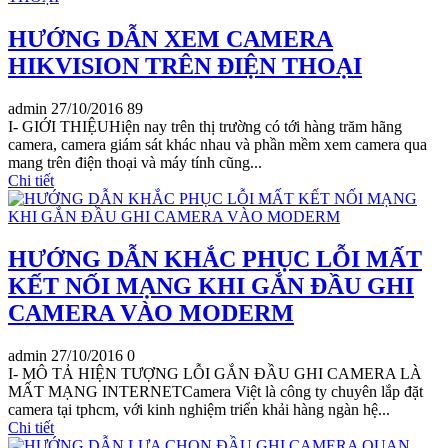
HƯỚNG DẪN XEM CAMERA
HIKVISION TRÊN ĐIỆN THOẠI
admin
27/10/2016
89
I- GIỚI THIỆUHiện nay trên thị trường có tới hàng trăm hãng
camera, camera giám sát khác nhau và phần mềm xem camera qua
mang trên điện thoại và máy tính cũng...
Chi tiết
HƯỚNG DẪN KHẮC PHỤC LỖI MẤT
KẾT NỐI MẠNG KHI GẮN ĐẦU GHI
CAMERA VÀO MODERM
admin
27/10/2016
0
I- MÔ TẢ HIỆN TƯỢNG LỖI GẮN ĐẦU GHI CAMERA LÀ
MẤT MẠNG INTERNETCamera Việt là công ty chuyên lắp đặt
camera tại tphcm, với kinh nghiệm triển khải hàng ngàn hệ...
Chi tiết