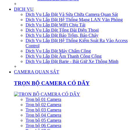
+
DỊCH VỤ
Dịch Vụ Lắp Đặt Và Sửa Chữa Camera Quan Sát
Dịch Vụ Lắp Đặt Hệ Thống Mạng LAN Văn Phòng
Dịch Vụ Lắp Đặt WiFi Chịu Tải
Dịch Vụ Lắp Đặt Tổng Đài Điện Thoại
Dịch Vụ Lắp Đặt Báo Trộm, Báo Cháy
Dịch Vụ Lắp Đặt Hệ Thống Kiểm Soát Ra Vào Access
Control
Dịch Vụ Lắp Đặt Máy Chấm Công
Dịch Vụ Lắp Đặt Âm Thanh Công Cộng
Dịch Vụ Lắp Đặt Barie - Bải Giử Xe Thông Minh
+
CAMERA QUAN SÁT
TRỌN BỘ CAMERA CÓ DÂY
Trọn bộ 01 Camera
Trọn bộ 02 Camera
Trọn bộ 03 Camera
Trọn bộ 04 Camera
Trọn bộ 05 Camera
Trọn bộ 06 Camera