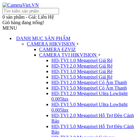
0 sản phẩm - Giá: Liên Hệ
Giỏ hàng đang trống!
MENU
DANH MỤC SẢN PHẨM
CAMERA HIKVISION
+
CAMERA EZVIZ
CAMERA TVI HIKVISION
+
HD-TVI 1.0 Megapixel Giá Rẻ
HD-TVI 2.0 Megapixel Giá Rẻ
HD-TVI 3.0 Megapixel Giá Rẻ
HD-TVI 5.0 Megapixel Giá Rẻ
HD-TVI 2.0 Megapixel Có Âm Thanh
HD-TVI 5.0 Megapixel Có Âm Thanh
HD-TVI 2.0 Megapixel Ultra Lowlight
0.005lux
HD-TVI 5.0 Megapixel Ultra Lowlight
0.005lux
HD-TVI 2.0 Megapixel Hỗ Trợ Đèn Cảnh
Báo
HD-TVI 5.0 Megapixel Hỗ Trợ Đèn Cảnh
Báo