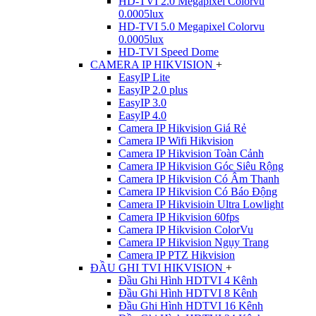
HD-TVI 2.0 Megapixel Colorvu
0.0005lux
HD-TVI 5.0 Megapixel Colorvu
0.0005lux
HD-TVI Speed Dome
CAMERA IP HIKVISION
+
EasyIP Lite
EasyIP 2.0 plus
EasyIP 3.0
EasyIP 4.0
Camera IP Hikvision Giá Rẻ
Camera IP Wifi Hikvision
Camera IP Hikvision Toàn Cảnh
Camera IP Hikvision Góc Siêu Rộng
Camera IP Hikvision Có Âm Thanh
Camera IP Hikvision Có Báo Động
Camera IP Hikvisioin Ultra Lowlight
Camera IP Hikvision 60fps
Camera IP Hikvision ColorVu
Camera IP Hikvision Ngụy Trang
Camera IP PTZ Hikvision
ĐẦU GHI TVI HIKVISION
+
Đầu Ghi Hình HDTVI 4 Kênh
Đầu Ghi Hình HDTVI 8 Kênh
Đầu Ghi Hình HDTVI 16 Kênh