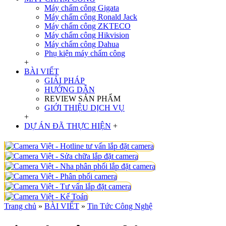
Máy chấm công Gigata
Máy chấm công Ronald Jack
Máy chấm công ZKTECO
Máy chấm công Hikvision
Máy chấm công Dahua
Phụ kiện máy chấm công
+
BÀI VIẾT
GIẢI PHÁP
HƯỚNG DẪN
REVIEW SẢN PHẨM
GIỚI THIỆU DỊCH VỤ
+
DỰ ÁN ĐÃ THỰC HIỆN
+
Trang chủ
»
BÀI VIẾT
»
Tin Tức Công Nghệ