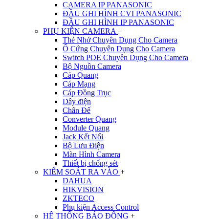
CAMERA IP PANASONIC
ĐẦU GHI HÌNH CVI PANASONIC
ĐẦU GHI HÌNH IP PANASONIC
PHỤ KIỆN CAMERA
+
Thẻ Nhớ Chuyên Dụng Cho Camera
Ổ Cứng Chuyên Dụng Cho Camera
Switch POE Chuyên Dụng Cho Camera
Bộ Nguồn Camera
Cáp Quang
Cáp Mạng
Cáp Đồng Trục
Dây điện
Chân Đế
Converter Quang
Module Quang
Jack Kết Nối
Bộ Lưu Điện
Màn Hình Camera
Thiết bị chống sét
KIỂM SOÁT RA VÀO
+
DAHUA
HIKVISION
ZKTECO
Phụ kiện Access Control
HỆ THỐNG BÁO ĐỘNG
+