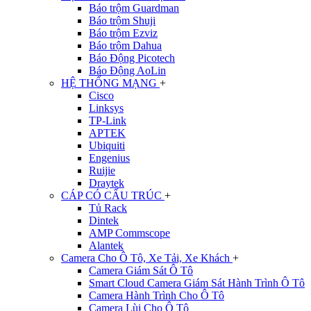
Báo trộm Guardman
Báo trộm Shuji
Báo trộm Ezviz
Báo trộm Dahua
Báo Động Picotech
Báo Động AoLin
HỆ THỐNG MẠNG
+
Cisco
Linksys
TP-Link
APTEK
Ubiquiti
Engenius
Ruijie
Draytek
CÁP CÓ CẤU TRÚC
+
Tủ Rack
Dintek
AMP Commscope
Alantek
Camera Cho Ô Tô, Xe Tải, Xe Khách
+
Camera Giám Sát Ô Tô
Smart Cloud Camera Giám Sát Hành Trình Ô Tô
Camera Hành Trình Cho Ô Tô
Camera Lùi Cho Ô Tô