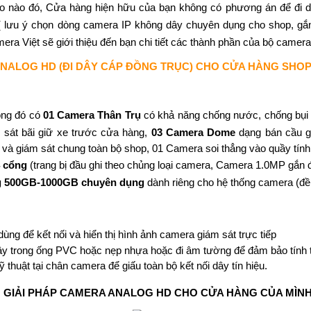
 do nào đó, Cửa hàng hiện hữu của bạn không có phương án để đi d
 lưu ý chọn dòng camera IP không dây chuyên dụng cho shop, gắn t
era Việt sẽ giới thiệu đến bạn chi tiết các thành phần của bộ camer
ANALOG HD (ĐI DÂY CÁP ĐỒNG TRỤC) CHO CỬA HÀNG SHO
ong đó có
01 Camera Thân Trụ
có khả năng chống nước, chống bụi 
 sát bãi giữ xe trước cửa hàng,
03 Camera Dome
dạng bán cầu g
 và giám sát chung toàn bộ shop, 01 Camera soi thẳng vào quầy tính t
4 cổng
(trang bị đầu ghi theo chủng loại camera, Camera 1.0MP gắn
ng 500GB-1000GB chuyên dụng
dành riêng cho hệ thống camera (đ
dùng để kết nối và hiển thị hình ảnh camera giám sát trực tiếp
ây trong ống PVC hoặc nẹp nhựa hoặc đi âm tường để đảm bảo tính
ỹ thuật tại chân camera để giấu toàn bộ kết nối dây tín hiệu.
O GIẢI PHÁP CAMERA ANALOG HD CHO CỬA HÀNG CỦA MÌNH