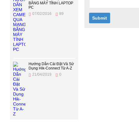
BẰNG MÁY TÍNH LAPTOP
PC
07/02/2016
89
Submit
Hướng Dẫn Cài Đặt Và Sử
Dụng Hik-Connect Từ A-Z
21/04/2019
0
TRỤ SỞ CHÍNH - HCM
CAMERA VI