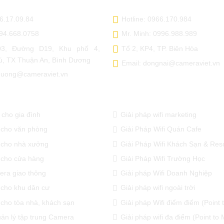
66.17.09.84
Hotline: 0966.170.984
094.668.0758
Mr. Minh: 0996.988.989
3, Đường D19, Khu phố 4,
Tổ 2, KP4, TP. Biên Hòa
, TX Thuận An, Bình Dương
Email: dongnai@cameraviet.vn
hduong@cameraviet.vn
 CAMERA QUAN SÁT
GIẢI PHÁP WIFI CHUYÊN D
cho gia đình
Giải pháp wifi marketing
 cho văn phòng
Giải Pháp Wifi Quán Cafe
 cho nhà xưởng
Giải Pháp Wifi Khách Sạn & Res
 cho cửa hàng
Giải Pháp Wifi Trường Học
era giao thông
Giải pháp Wifi Doanh Nghiệp
cho khu dân cư
Giải pháp wifi ngoài trời
cho tòa nhà, khách sạn
Giải pháp Wifi điểm điểm (Point t
uản lý tập trung Camera
Giải pháp wifi đa điểm (Point to M