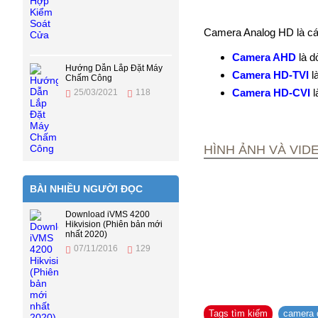
Camera Analog HD là các
Camera AHD
là 
Hướng Dẫn Lắp Đặt Máy
Camera HD-TVI
l
Chấm Công
Camera HD-CVI
25/03/2021
118
HÌNH ẢNH VÀ VI
BÀI NHIỀU NGƯỜI ĐỌC
Download iVMS 4200
Hikvision (Phiên bản mới
nhất 2020)
07/11/2016
129
Tags tìm kiếm
camera 