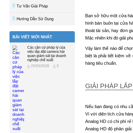
Tư Vấn Giải Pháp
Bạn sở hữu một cửa hàng
Hướng Dẫn Sử Dụng
hình bán buôn tại cửa h
thoát tài sản, hay đơn g
BÀI VIẾT MỚI NHẤT
Mặc nhiên khi đó giải ph
Các căn cứ pháp lý của
Vậy làm thể nào để chọn
việc lắp đặt camera hải
biệt là phải tiết kiệm 
quan giám sát tại doanh
nghiệp chế xuất
hàng tiêu chuẩn.
25/03/2026
0
GIẢI PHÁP LẮ
Nếu bạn đang có nhu c
Vì với diện tích cửa hà
Analog HD có chi phí rẻ
Analog HD độ phân giải l