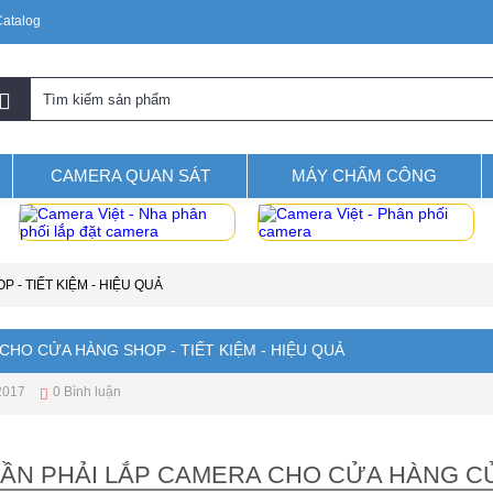
Catalog
CAMERA QUAN SÁT
MÁY CHẤM CÔNG
 - TIẾT KIỆM - HIỆU QUẢ
CHO CỬA HÀNG SHOP - TIẾT KIỆM - HIỆU QUẢ
2017
0 Bình luận
CẦN PHẢI LẮP CAMERA CHO CỬA HÀNG CỦ