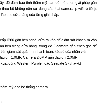
ây, để đảm bảo tính thẩm mỹ bạn có thể chọn giải pháp gắn
heo bộ không nên sử dụng các loại camera ip wifi rẻ tiền).
a lắp cho cửa hàng của từng giải pháp.
P
cấp IP66 gắn bên ngoài cửa ra vào để giám sát khách ra vào
ắn bên trong cửa hàng, trong đó 2 camera gắn chéo góc để
iền giám sát quá trình thanh toán, kết sổ của nhân viên
 đầu ghi 1.0MP, Camera 2.0MP gắn đầu ghi 2.0MP)
ề xuất dùng Western Purple hoặc Seagate Skyhawk)
 thẩm mỹ cho hệ thống camera
: