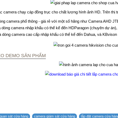
 camera chạy cáp đồng trục cho chất lượng hình ảnh HD. Trên thị 
dòng camera phổ thông - giá rẻ với một số hãng như Camera AHD
à dòng camera nhập khẩu có thể kể đến HDParagon (chuyên dự án), H
là dòng camera cao cấp nhập khẩu có thể kể đến Dahua, và KBvison
DEO DEMO SẢN PHẨM
quan sát cửa hàng
camera giám sát cửa hàng
lắp đặt camera cửa hàn