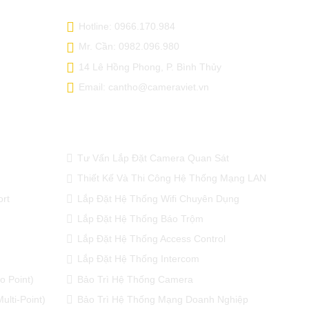
Hotline: 0966.170.984
Mr. Cần: 0982.096.980
14 Lê Hồng Phong, P. Bình Thủy
Email: cantho@cameraviet.vn
ỤNG
DỊCH VỤ CỦA CHÚNG TÔI
Tư Vấn Lắp Đặt Camera Quan Sát
Thiết Kế Và Thi Công Hệ Thống Mạng LAN
ort
Lắp Đặt Hệ Thống Wifi Chuyên Dụng
Lắp Đặt Hệ Thống Báo Trộm
Lắp Đặt Hệ Thống Access Control
Lắp Đặt Hệ Thống Intercom
o Point)
Bảo Trì Hệ Thống Camera
ulti-Point)
Bảo Trì Hệ Thống Mạng Doanh Nghiệp