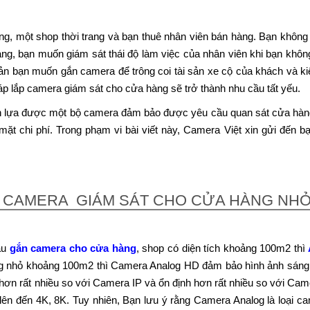
, một shop thời trang và bạn thuê nhân viên bán hàng. Bạn không 
àng, bạn muốn giám sát thái độ làm việc của nhân viên khi bạn khôn
iản bạn muốn gắn camera để trông coi tài sản xe cộ của khách và kiểm
áp lắp camera giám sát cho cửa hàng sẽ trở thành nhu cầu tất yếu.
 lựa được một bộ camera đảm bảo được yêu cầu quan sát cửa hàng từ
về mặt chi phí. Trong phạm vi bài viết này, Camera Việt xin gửi đến
P CAMERA GIÁM SÁT CHO CỬA HÀNG NHỎ 
ầu
gắn camera cho cửa hàng
, shop có diện tích khoảng 100m2 thì
ng nhỏ khoảng 100m2 thì Camera Analog HD đảm bảo hình ảnh sáng r
 hơn rất nhiều so với Camera IP và ổn định hơn rất nhiều so với Ca
ên đến 4K, 8K. Tuy nhiên, Bạn lưu ý rằng Camera Analog là loại came