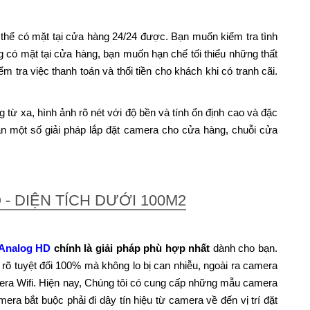
thể có mặt tại cửa hàng 24/24 được. Bạn muốn kiểm tra tình
g có mặt tại cửa hàng, bạn muốn hạn chế tối thiểu những thất
 tra việc thanh toán và thối tiền cho khách khi có tranh cãi.
 xa, hình ảnh rõ nét với độ bền và tính ổn định cao và đặc
 bạn một số giải pháp lắp đặt camera cho cửa hàng, chuỗi cửa
- DIỆN TÍCH DƯỚI 100M2
Analog HD
chính là giải pháp phù hợp nhất
dành cho bạn.
õ tuyệt đối 100% mà không lo bị can nhiễu, ngoài ra camera
mera Wifi. Hiện nay, Chúng tôi có cung cấp những mẫu camera
ra bắt buộc phải đi dây tín hiệu từ camera về đến vị trí đặt