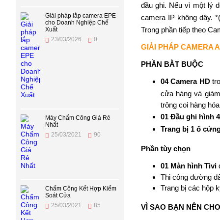
đầu ghi. Nếu vì một lý
Giải pháp lắp camera EPE
camera IP không dây. *(
cho Doanh Nghiệp Chế
Trong phần tiếp theo Cam
Xuất
23/03/2026
0
GIẢI PHÁP CAMERA 
PHẦN BẰT BUỘC
04 Camera HD
tr
cửa hàng và giám
trông coi hàng hóa
01 Đầu ghi hình 
Máy Chấm Công Giá Rẻ
Nhất
Trang bị 1 ổ cứ
25/03/2021
90
Phần tùy chọn
01 Màn hình Tivi
Thi công đường d
Trang bị các hộp k
Chấm Công Kết Hợp Kiểm
Soát Cửa
25/03/2021
85
VÌ SAO BẠN NÊN CH