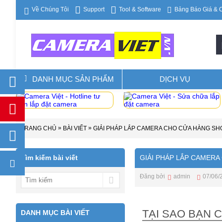
Support
Tool & Software
Về Chúng Tôi
Bảng Báo Giá & 
DANH MỤC SẢN PHẨM
DỊCH VỤ
»
»
TRANG CHỦ
BÀI VIẾT
GIẢI PHÁP LẮP CAMERA CHO CỬA HÀNG SHOP
Tìm kiếm bài viết
GIẢI PHÁP LẮP CAMERA 
Đăng bởi
admin
07/06/
TẠI SAO BẠN 
DANH MỤC BÀI VIẾT