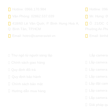
Hotline: 0966.170.984
Hotline: 09
Văn Phòng: 02862.537.039
Mr. Hưng: 
418/60 Lê Văn Quới, P. Bình Hưng Hoà A,
Ô 21/DC 0
Q. Bình Tân, TP.HCM
Phường An Phú
Email: hotro@cameraviet.vn
Email: bin
THÔNG TIN CẦN BIẾT
GIẢI PHÁP
Thư ngỏ từ người sáng lập
Lắp camera 
Lắp camera
Chính sách giao hàng
Lắp camera
Quy định đổi trả
Lắp camera
Quy định bảo hành
Lắp đặt cam
Chính sách bảo mật
Lắp camera 
Hướng dẫn mua hàng
Lắp camera 
Giải pháp q