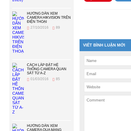
HƯỚNG DẪN XEM
CAMERA HIKVISION TRÊN
ĐIỆN THOẠI
27/10/2016
89
VIẾT BÌNH LUẬN MỚI
CÁCH LẮP ĐẶT HỆ
THỐNG CAMERA QUAN
SÁT TỪ A-Z
01/03/2016
85
HƯỚNG DẦN XEM
CAMERA QUA MẠNG