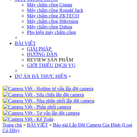
Máy chấm công Gigata
Máy chấm công Ronald Jack
Máy chấm công ZKTECO
Máy chấm công Hikvision
Máy chấm công Dahua
Phụ kiện máy chấm công
+
BÀI VIẾT
GIẢI PHÁP
HƯỚNG DẪN
REVIEW SẢN PHẨM
GIỚI THIỆU DỊCH VỤ
+
DỰ ÁN ĐÃ THỰC HIỆN
+
Trang chủ
»
BÀI VIẾT
»
Báo giá Lắp Đặt Camera Gia Đình (Loại
Có Dây)