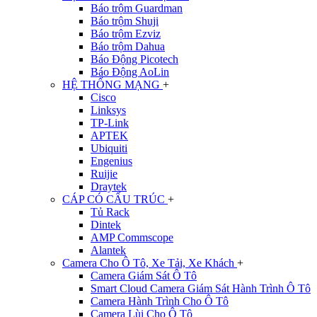
Báo trộm Guardman
Báo trộm Shuji
Báo trộm Ezviz
Báo trộm Dahua
Báo Động Picotech
Báo Động AoLin
HỆ THỐNG MẠNG
+
Cisco
Linksys
TP-Link
APTEK
Ubiquiti
Engenius
Ruijie
Draytek
CÁP CÓ CẤU TRÚC
+
Tủ Rack
Dintek
AMP Commscope
Alantek
Camera Cho Ô Tô, Xe Tải, Xe Khách
+
Camera Giám Sát Ô Tô
Smart Cloud Camera Giám Sát Hành Trình Ô Tô
Camera Hành Trình Cho Ô Tô
Camera Lùi Cho Ô Tô