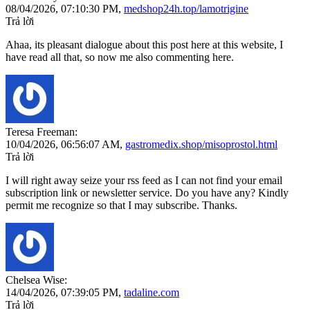
08/04/2026,
07:10:30 PM
,
medshop24h.top/lamotrigine
Trả lời
Ahaa, its pleasant dialogue about this post here at this website, I
have read all that, so now me also commenting here.
Teresa Freeman:
10/04/2026,
06:56:07 AM
,
gastromedix.shop/misoprostol.html
Trả lời
I will right away seize your rss feed as I can not find your email
subscription link or newsletter service. Do you have any? Kindly
permit me recognize so that I may subscribe. Thanks.
Chelsea Wise:
14/04/2026,
07:39:05 PM
,
tadaline.com
Trả lời