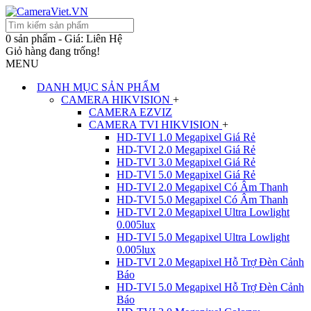
0 sản phẩm - Giá: Liên Hệ
Giỏ hàng đang trống!
MENU
DANH MỤC SẢN PHẨM
CAMERA HIKVISION
+
CAMERA EZVIZ
CAMERA TVI HIKVISION
+
HD-TVI 1.0 Megapixel Giá Rẻ
HD-TVI 2.0 Megapixel Giá Rẻ
HD-TVI 3.0 Megapixel Giá Rẻ
HD-TVI 5.0 Megapixel Giá Rẻ
HD-TVI 2.0 Megapixel Có Âm Thanh
HD-TVI 5.0 Megapixel Có Âm Thanh
HD-TVI 2.0 Megapixel Ultra Lowlight
0.005lux
HD-TVI 5.0 Megapixel Ultra Lowlight
0.005lux
HD-TVI 2.0 Megapixel Hỗ Trợ Đèn Cảnh
Báo
HD-TVI 5.0 Megapixel Hỗ Trợ Đèn Cảnh
Báo