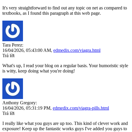
It's very straightforward to find out any topic on net as compared to
textbooks, as I found this paragraph at this web page.
Tara Perez:
16/04/2026,
05:43:00 AM
,
edmedix.com/viagra.html
Trả lời
What's up, I read your blog on a regular basis. Your humoristic style
is witty, keep doing what you're doing!
Anthony Gregory:
16/04/2026,
05:31:19 PM
,
edmedix.com/viagra-pills.html
Trả lời
I really like what you guys are up too. This kind of clever work and
exposure! Keep up the fantastic works guys I've added you guys to