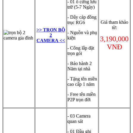
- 01 ổ cứng lưu
trữ (5-7 Ngày)
- Dây cáp đồng
Giá tham khảo
trục RG6
từ:
>> TRỌN BỘ
- Nguồn và phụ
2
3,190,000
kiện
CAMERA <<
VNĐ
- Công lắp đặt
trọn gói
- Bảo hành 2
Năm tại nhà
- Tặng tên miền
cao cấp 1 năm
- Free tên miền
P2P trọn đời
- 03 Camera
quan sát
- 01 Đầu ghi