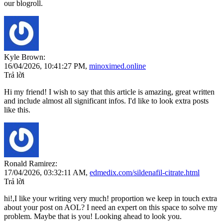
our blogroll.
Kyle Brown:
16/04/2026,
10:41:27 PM
,
minoximed.online
Trả lời
Hi my friend! I wish to say that this article is amazing, great written
and include almost all significant infos. I'd like to look extra posts
like this.
Ronald Ramirez:
17/04/2026,
03:32:11 AM
,
edmedix.com/sildenafil-citrate.html
Trả lời
hi!,I like your writing very much! proportion we keep in touch extra
about your post on AOL? I need an expert on this space to solve my
problem. Maybe that is you! Looking ahead to look you.