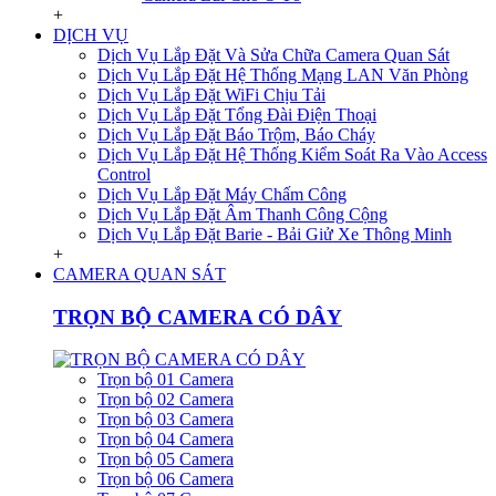
+
DỊCH VỤ
Dịch Vụ Lắp Đặt Và Sửa Chữa Camera Quan Sát
Dịch Vụ Lắp Đặt Hệ Thống Mạng LAN Văn Phòng
Dịch Vụ Lắp Đặt WiFi Chịu Tải
Dịch Vụ Lắp Đặt Tổng Đài Điện Thoại
Dịch Vụ Lắp Đặt Báo Trộm, Báo Cháy
Dịch Vụ Lắp Đặt Hệ Thống Kiểm Soát Ra Vào Access
Control
Dịch Vụ Lắp Đặt Máy Chấm Công
Dịch Vụ Lắp Đặt Âm Thanh Công Cộng
Dịch Vụ Lắp Đặt Barie - Bải Giử Xe Thông Minh
+
CAMERA QUAN SÁT
TRỌN BỘ CAMERA CÓ DÂY
Trọn bộ 01 Camera
Trọn bộ 02 Camera
Trọn bộ 03 Camera
Trọn bộ 04 Camera
Trọn bộ 05 Camera
Trọn bộ 06 Camera