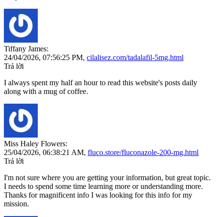
Tiffany James:
24/04/2026,
07:56:25 PM
,
cilalisez.com/tadalafil-5mg.html
Trả lời
I always spent my half an hour to read this website's posts daily
along with a mug of coffee.
Miss Haley Flowers:
25/04/2026,
06:38:21 AM
,
fluco.store/fluconazole-200-mg.html
Trả lời
I'm not sure where you are getting your information, but great topic.
I needs to spend some time learning more or understanding more.
Thanks for magnificent info I was looking for this info for my
mission.