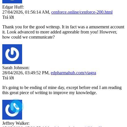
Edgar Huff:
27/04/2026,
01:56:14 AM
,
cenforce.online/cenforce-200.html
Trả lời
Thank you for the good writeup. It in fact was a amusement account
it. Look advanced to more added agreeable from you! However,
how could we communicate?
Sarah Johnson:
28/04/2026,
03:49:52 PM
,
edpharmahub.com/viagra
Trả lời
It's going to be ending of mine day, except before end I am reading
this great piece of writing to improve my knowledge.
Jeffrey Walker: