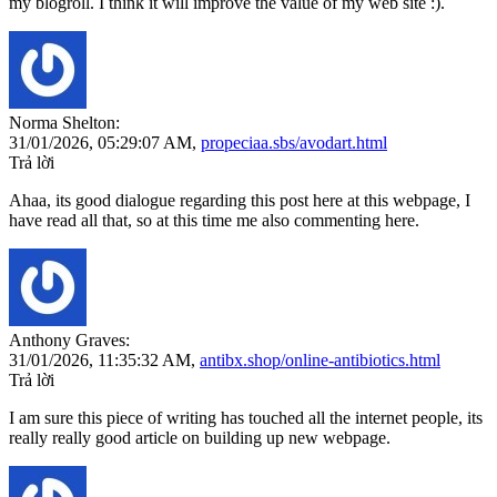
my blogroll. I think it will improve the value of my web site :).
Norma Shelton:
31/01/2026,
05:29:07 AM
,
propeciaa.sbs/avodart.html
Trả lời
Ahaa, its good dialogue regarding this post here at this webpage, I
have read all that, so at this time me also commenting here.
Anthony Graves:
31/01/2026,
11:35:32 AM
,
antibx.shop/online-antibiotics.html
Trả lời
I am sure this piece of writing has touched all the internet people, its
really really good article on building up new webpage.