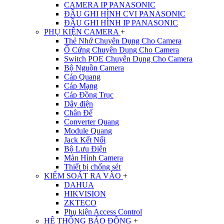
CAMERA IP PANASONIC
ĐẦU GHI HÌNH CVI PANASONIC
ĐẦU GHI HÌNH IP PANASONIC
PHỤ KIỆN CAMERA
+
Thẻ Nhớ Chuyên Dụng Cho Camera
Ổ Cứng Chuyên Dụng Cho Camera
Switch POE Chuyên Dụng Cho Camera
Bộ Nguồn Camera
Cáp Quang
Cáp Mạng
Cáp Đồng Trục
Dây điện
Chân Đế
Converter Quang
Module Quang
Jack Kết Nối
Bộ Lưu Điện
Màn Hình Camera
Thiết bị chống sét
KIỂM SOÁT RA VÀO
+
DAHUA
HIKVISION
ZKTECO
Phụ kiện Access Control
HỆ THỐNG BÁO ĐỘNG
+