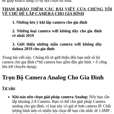
để giúp khách hàng có sự lựa chọn tốt nhất.
THAM KHẢO THÊM CÁC BÀI VIẾT CỦA CHÚNG TÔI
VỀ CHỦ ĐỀ LẮP CAMERA CHO GIA ĐÌNH
1. Những lưu ý khi lắp camera cho gia đình
2. Những loại camera wifi không dây cho gia đình
rẻ nhất 2019
3. Giới thiệu những mẫu camera wifi không dây
dahua 2019 cho gia đình
Trong bài viết này. Chúng tôi sẽ giới thiệu đến bạn một số bộ
camera cho gia đình (*bộ camera bao gồm đầu ghi hình + ổ cứng
lưu trữ chuyên dụng).
Trọn Bộ Camera Analog Cho Gia Đình
Tư vấn
:
Khi nào nên chọn giải pháp camera Analog:
Nếu bạn cần
lắp khoảng 2-8 Camera. Bạn có thể cho giải pháp Camera
analog cho gia đình, vì loại này có giá rẻ hơn camera IP. Chất
lượng hình ảnh có nhiều lựa chọn để bạn cân nhắc từ 1.0MP -