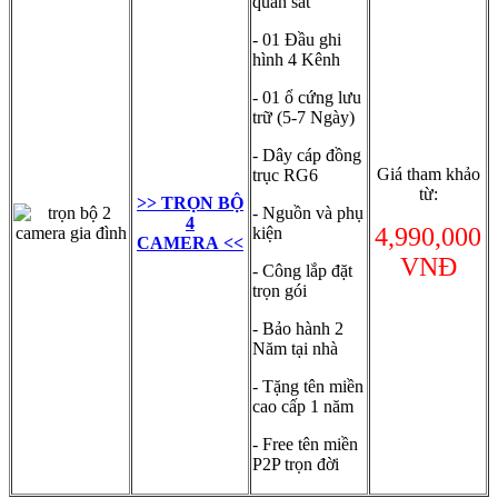
quan sát
- 01 Đầu ghi
hình 4 Kênh
- 01 ổ cứng lưu
trữ (5-7 Ngày)
- Dây cáp đồng
Giá tham khảo
trục RG6
từ:
>> TRỌN BỘ
- Nguồn và phụ
4
4,990,000
kiện
CAMERA
<<
VNĐ
- Công lắp đặt
trọn gói
- Bảo hành 2
Năm tại nhà
- Tặng tên miền
cao cấp 1 năm
- Free tên miền
P2P trọn đời