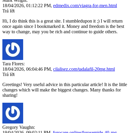
Mark Wright:
18/04/2026,
01:12:22 PM
,
edmedix.com/viagra-for-men.html
Trả lời
Hi, I do think this is a great site. I stumbledupon it ;) I will return
once again since I bookmarked it. Money and freedom is the best
way to change, may you be rich and continue to guide others.
Tara Flores:
18/04/2026,
06:04:46 PM
,
cilalisez.com/tadalafil-20mg.html
Trả lời
Greetings! Very useful advice in this particular article! It is the little
changes which will make the biggest changes. Many thanks for
sharing!
Gregory Vaughn:
19/04/2026,
09:02:11 PM
,
furocare.online/furosemide-40-mg-