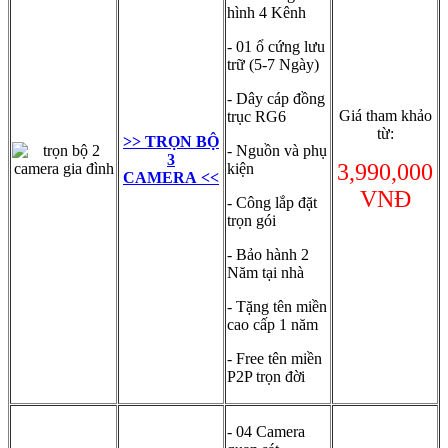
hình 4 Kênh
- 01 ổ cứng lưu
trữ (5-7 Ngày)
- Dây cáp đồng
Giá tham khảo
trục RG6
từ:
>> TRỌN BỘ
- Nguồn và phụ
3
3,990,000
kiện
CAMERA <<
VNĐ
- Công lắp đặt
trọn gói
- Bảo hành 2
Năm tại nhà
- Tặng tên miền
cao cấp 1 năm
- Free tên miền
P2P trọn đời
- 04 Camera