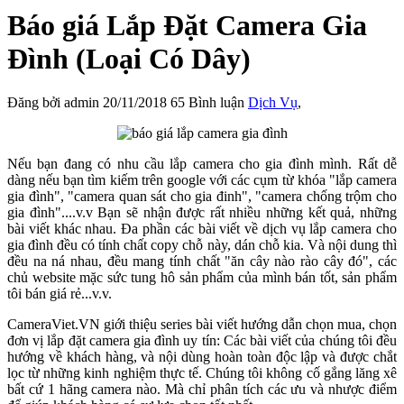
Báo giá Lắp Đặt Camera Gia
Đình (Loại Có Dây)
Đăng bởi
admin
20/11/2018
65 Bình luận
Dịch Vụ
,
Nếu bạn đang có nhu cầu lắp camera cho gia đình mình. Rất dễ
dàng nếu bạn tìm kiếm trên google với các cụm từ khóa "lắp camera
gia đình", "camera quan sát cho gia đinh", "camera chống trộm cho
gia đình"....v.v Bạn sẽ nhận được rất nhiều những kết quả, những
bài viết khác nhau. Đa phần các bài viết về dịch vụ lắp camera cho
gia đình đều có tính chất copy chỗ này, dán chỗ kia. Và nội dung thì
đều na ná nhau, đều mang tính chất "ăn cây nào rào cây đó", các
chủ website mặc sức tung hô sản phẩm của mình bán tốt, sản phẩm
tôi bán giá rẻ...v.v.
CameraViet.VN giới thiệu series bài viết hướng dẫn chọn mua, chọn
đơn vị lắp đặt camera gia đình uy tín: Các bài viết của chúng tôi đều
hướng về khách hàng, và nội dùng hoàn toàn độc lập và được chắt
lọc từ những kinh nghiệm thực tế. Chúng tôi không cố gắng lăng xê
bất cứ 1 hãng camera nào. Mà chỉ phân tích các ưu và nhược điểm