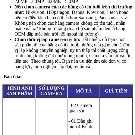
2.0MP - 3.0MP - 4.0MP. - 5.0MP.
Nên chọn camera của các hãng có tên tuổi trên thị trường
như:
Hikvision, HDparagon, Dahua, Kbvision, J-tech hoặc
nếu có điều kiện bạn có thể chọn Samsung, Panasonic...v.v
Không nên chọn các hãng camera không có tên tuổi, nhãn
mác xuất xứ không rõ ràng (toàn bộ sản phẩm đều là hàng
OEM dập mác bán trôi nổi ngoài thị trường).
Chọn đơn vị lắp camerea uy tín:
Tất nhiên, dù bạn chọn
sản phẩm tốt của hãng có tên tuổi, nhưng nếu giao cho 1 đơn
vị lắp không chuyên nghiệp, uy tín thấp thì chất lượng công
trình cũng không đạt như mong muốn, Camera vẫn hư và lỗi
liên tục. Theo chúng tôi, Bạn nên ưu tiên tìm các đơn vị có
năng lực, kinh nghiệm lắp đặt, uy tín và
Báo Giá:
Ì
HÌNH ẢNH
SỐ LƯỢNG
MÔ TẢ
GIÁ TIỀN
SẢN PHẨM
CAMERA
- 02 Camera
quan sát
- 01 Đầu ghi
hình 4 Kênh