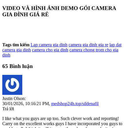
VIDEO VÀ HÌNH ẢNH DEMO GÓI CAMERA
GIA ĐÌNH GIÁ RẺ
Tags tìm kiếm
Lap camera gia dinh
camera gia dinh gia re
lap dat
camera gia dinh
camera cho gia dinh
camera chong trom cho gia
dinh
65 Bình luận
Justin Olson:
30/01/2026,
10:16:21 PM
,
medshop24h.top/sildenafil
Trả lời
I like what you guys are up too. Such clever work and reporting!
Carry on the excellent works guys I have incorporated you guys to