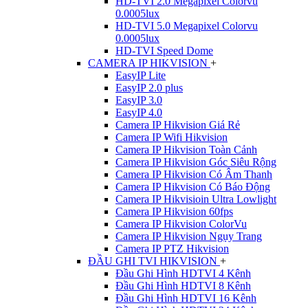
HD-TVI 2.0 Megapixel Colorvu
0.0005lux
HD-TVI 5.0 Megapixel Colorvu
0.0005lux
HD-TVI Speed Dome
CAMERA IP HIKVISION
+
EasyIP Lite
EasyIP 2.0 plus
EasyIP 3.0
EasyIP 4.0
Camera IP Hikvision Giá Rẻ
Camera IP Wifi Hikvision
Camera IP Hikvision Toàn Cảnh
Camera IP Hikvision Góc Siêu Rộng
Camera IP Hikvision Có Âm Thanh
Camera IP Hikvision Có Báo Động
Camera IP Hikvisioin Ultra Lowlight
Camera IP Hikvision 60fps
Camera IP Hikvision ColorVu
Camera IP Hikvision Ngụy Trang
Camera IP PTZ Hikvision
ĐẦU GHI TVI HIKVISION
+
Đầu Ghi Hình HDTVI 4 Kênh
Đầu Ghi Hình HDTVI 8 Kênh
Đầu Ghi Hình HDTVI 16 Kênh