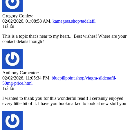
Gregory Conley:
02/02/2026,
01:08:58 AM
,
kamagras.shop/tadalafil
Trả lời
This is a topic that's near to my heart... Best wishes! Where are your
contact details though?
Anthony Carpenter:
02/02/2026,
11:05:34 PM
,
bluepillpoint.shop/viagra-sildenafil-
50mg-price.html
Trả lời
I wanted to thank you for this wonderful read!! I certainly enjoyed
every little bit of it. I have you bookmarked to look at new stuff you