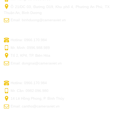
Ô 21/DC 03, Đường D19, Khu phố 4, Phường An Phú, TX
Thuận An, Bình Dương
Email: binhduong@cameraviet.vn
CAMERA VIỆT - ĐỒNG NAI
Hotline: 0966.170.984
Mr. Minh: 0996.988.989
Tổ 2, KP4, TP. Biên Hòa
Email: dongnai@cameraviet.vn
CAMERA VIỆT - CẦN THƠ
Hotline: 0966.170.984
Mr. Cần: 0982.096.980
14 Lê Hồng Phong, P. Bình Thủy
Email: cantho@cameraviet.vn