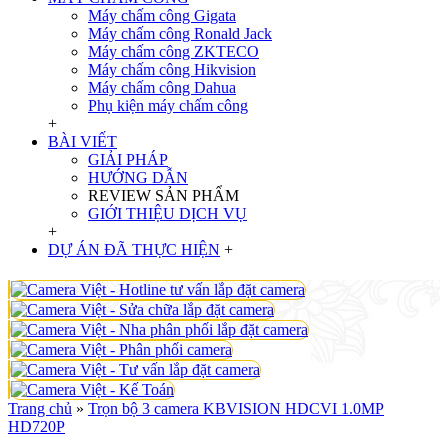
Máy chấm công Gigata
Máy chấm công Ronald Jack
Máy chấm công ZKTECO
Máy chấm công Hikvision
Máy chấm công Dahua
Phụ kiện máy chấm công
+
BÀI VIẾT
GIẢI PHÁP
HƯỚNG DẪN
REVIEW SẢN PHẨM
GIỚI THIỆU DỊCH VỤ
+
DỰ ÁN ĐÃ THỰC HIỆN
+
Trang chủ
»
Trọn bộ 3 camera KBVISION HDCVI 1.0MP
HD720P