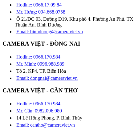
Hotline: 0966.17.09.84
Mr. Hưng: 094.668.0758
Ô 21/DC 03, Đường D19, Khu phố 4, Phường An Phú, TX
Thuận An, Bình Dương
Email: binhduong@cameraviet.vn
CAMERA VIỆT - ĐỒNG NAI
Hotline: 0966.170.984
Mr. Minh: 0996.988.989
Tổ 2, KP4, TP. Biên Hòa
Email: dongnai@cameraviet.vn
CAMERA VIỆT - CẦN THƠ
Hotline: 0966.170.984
Mr. Cần: 0982.096.980
14 Lê Hồng Phong, P. Bình Thủy
Email: cantho@cameraviet.vn