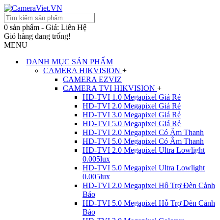
0 sản phẩm - Giá: Liên Hệ
Giỏ hàng đang trống!
MENU
DANH MỤC SẢN PHẨM
CAMERA HIKVISION
+
CAMERA EZVIZ
CAMERA TVI HIKVISION
+
HD-TVI 1.0 Megapixel Giá Rẻ
HD-TVI 2.0 Megapixel Giá Rẻ
HD-TVI 3.0 Megapixel Giá Rẻ
HD-TVI 5.0 Megapixel Giá Rẻ
HD-TVI 2.0 Megapixel Có Âm Thanh
HD-TVI 5.0 Megapixel Có Âm Thanh
HD-TVI 2.0 Megapixel Ultra Lowlight
0.005lux
HD-TVI 5.0 Megapixel Ultra Lowlight
0.005lux
HD-TVI 2.0 Megapixel Hỗ Trợ Đèn Cảnh
Báo
HD-TVI 5.0 Megapixel Hỗ Trợ Đèn Cảnh
Báo