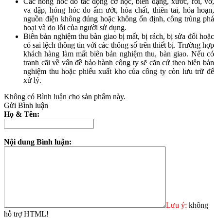
Các hỏng hóc do tác động cơ học, biến dạng, xước, rơi, vỡ,
va đập, hỏng hóc do ẩm ướt, hóa chất, thiên tai, hỏa hoạn,
nguồn điện không đúng hoặc không ổn định, công trùng phá
hoại và do lỗi của người sử dụng.
Biên bản nghiệm thu bàn giao bị mất, bị rách, bị sửa đổi hoặc
có sai lệch thông tin với các thông số trên thiết bị. Trường hợp
khách hàng làm mất biên bản nghiệm thu, bàn giao. Nếu có
tranh cãi về vấn đề bảo hành công ty sẽ căn cứ theo biên bản
nghiệm thu hoặc phiếu xuất kho của công ty còn lưu trữ để
xử lý.
Không có Bình luận cho sản phẩm này.
Gửi Bình luận
Họ & Tên:
Nội dung Bình luận:
Lưu ý:
không
hỗ trợ HTML!