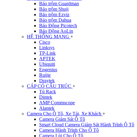
Báo trộm Guardman
Báo trộm Shuji
Báo trộm Ezviz
Báo trộm Dahua
Báo Động Picotech
Báo Động AoLin
HỆ THỐNG MẠNG
+
Cisco
Linksys
TP-Link
APTEK
Ubiquiti
Engenius
Ruijie
Draytek
CÁP CÓ CẤU TRÚC
+
Tủ Rack
Dintek
AMP Commscope
Alantek
Camera Cho Ô Tô, Xe Tải, Xe Khách
+
Camera Giám Sát Ô Tô
Smart Cloud Camera Giám Sát Hành Trình Ô Tô
Camera Hành Trình Cho Ô Tô
Camera Lùi Cho Ô Tô