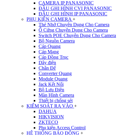
CAMERA IP PANASONIC
ĐẦU GHI HÌNH CVI PANASONIC
ĐẦU GHI HÌNH IP PANASONIC
PHỤ KIỆN CAMERA
+
Thẻ Nhớ Chuyên Dụng Cho Camera
Ổ Cứng Chuyên Dụng Cho Camera
Switch POE Chuyên Dụng Cho Camera
Bộ Nguồn Camera
Cáp Quang
Cáp Mạng
Cáp Đồng Trục
Dây điện
Chân Đế
Converter Quang
Module Quang
Jack Kết Nối
Bộ Lưu Điện
Màn Hình Camera
Thiết bị chống sét
KIỂM SOÁT RA VÀO
+
DAHUA
HIKVISION
ZKTECO
Phụ kiện Access Control
HỆ THỐNG BÁO ĐỘNG
+