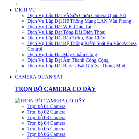
+
DỊCH VỤ
Dịch Vụ Lắp Đặt Và Sửa Chữa Camera Quan Sát
Dịch Vụ Lắp Đặt Hệ Thống Mạng LAN Văn Phòng
Dịch Vụ Lắp Đặt WiFi Chịu Tải
Dịch Vụ Lắp Đặt Tổng Đài Điện Thoại
Dịch Vụ Lắp Đặt Báo Trộm, Báo Cháy
Dịch Vụ Lắp Đặt Hệ Thống Kiểm Soát Ra Vào Access
Control
Dịch Vụ Lắp Đặt Máy Chấm Công
Dịch Vụ Lắp Đặt Âm Thanh Công Cộng
Dịch Vụ Lắp Đặt Barie - Bải Giử Xe Thông Minh
+
CAMERA QUAN SÁT
TRỌN BỘ CAMERA CÓ DÂY
Trọn bộ 01 Camera
Trọn bộ 02 Camera
Trọn bộ 03 Camera
Trọn bộ 04 Camera
Trọn bộ 05 Camera
Trọn bộ 06 Camera