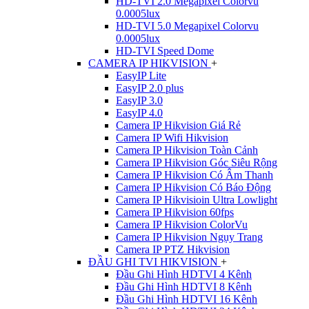
HD-TVI 2.0 Megapixel Colorvu
0.0005lux
HD-TVI 5.0 Megapixel Colorvu
0.0005lux
HD-TVI Speed Dome
CAMERA IP HIKVISION
+
EasyIP Lite
EasyIP 2.0 plus
EasyIP 3.0
EasyIP 4.0
Camera IP Hikvision Giá Rẻ
Camera IP Wifi Hikvision
Camera IP Hikvision Toàn Cảnh
Camera IP Hikvision Góc Siêu Rộng
Camera IP Hikvision Có Âm Thanh
Camera IP Hikvision Có Báo Động
Camera IP Hikvisioin Ultra Lowlight
Camera IP Hikvision 60fps
Camera IP Hikvision ColorVu
Camera IP Hikvision Ngụy Trang
Camera IP PTZ Hikvision
ĐẦU GHI TVI HIKVISION
+
Đầu Ghi Hình HDTVI 4 Kênh
Đầu Ghi Hình HDTVI 8 Kênh
Đầu Ghi Hình HDTVI 16 Kênh