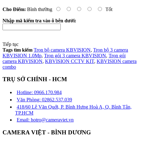
Cho Điểm:
Bình thường
Tốt
Nhập mã kiểm tra vào ô bên dưới:
Tiếp tục
Tags tìm kiếm
Trọn bộ camera KBVISION
,
Trọn bộ 3 camera
KBVISION 1.0Mp
,
Trọn gói 3 camera KBVISION
,
Trọn gói
camera KBVISION
,
KBVISION CCTV KIT
,
KBVISION camera
combo
TRỤ SỞ CHÍNH - HCM
Hotline: 0966.170.984
Văn Phòng: 02862.537.039
418/60 Lê Văn Quới, P. Bình Hưng Hoà A, Q. Bình Tân,
TP.HCM
Email: hotro@cameraviet.vn
CAMERA VIỆT - BÌNH DƯƠNG