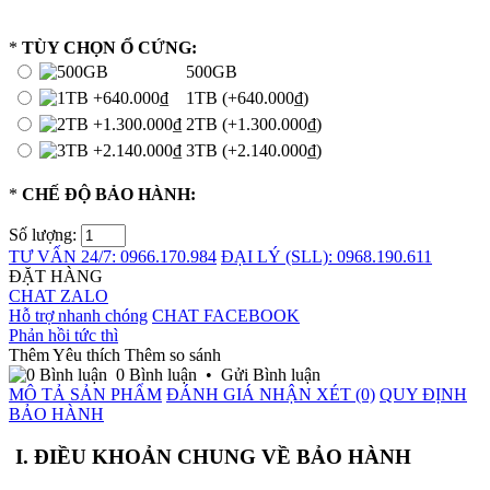
*
TÙY CHỌN Ổ CỨNG:
500GB
1TB (+640.000₫)
2TB (+1.300.000₫)
3TB (+2.140.000₫)
*
CHẾ ĐỘ BẢO HÀNH:
Số lượng:
TƯ VẤN 24/7: 0966.170.984
ĐẠI LÝ (SLL): 0968.190.611
ĐẶT HÀNG
CHAT ZALO
Hỗ trợ nhanh chóng
CHAT FACEBOOK
Phản hồi tức thì
Thêm Yêu thích
Thêm so sánh
0 Bình luận
•
Gửi Bình luận
MÔ TẢ SẢN PHẨM
ĐÁNH GIÁ NHẬN XÉT (0)
QUY ĐỊNH
BẢO HÀNH
I. ĐIỀU KHOẢN CHUNG VỀ BẢO HÀNH