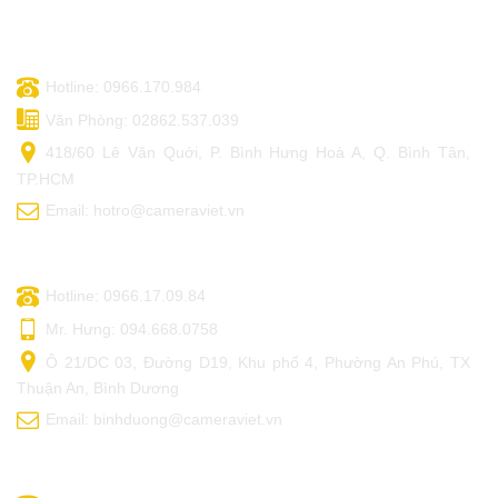
TRỤ SỞ CHÍNH - HCM
Hotline: 0966.170.984
Văn Phòng: 02862.537.039
418/60 Lê Văn Quới, P. Bình Hưng Hoà A, Q. Bình Tân,
TP.HCM
Email: hotro@cameraviet.vn
CAMERA VIỆT - BÌNH DƯƠNG
Hotline: 0966.17.09.84
Mr. Hưng: 094.668.0758
Ô 21/DC 03, Đường D19, Khu phố 4, Phường An Phú, TX
Thuận An, Bình Dương
Email: binhduong@cameraviet.vn
CAMERA VIỆT - ĐỒNG NAI