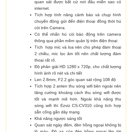
quan sát được bất cứ nơi đâu miễn sao có
internet.
Tích hợp tính năng cảnh báo và chụp hình
chuyển động gửi đến điện thoại đồng thời hú
còi trên Camera.
Có thể nhấn hú còi báo động trên camera
thông qua phần mềm quản lý trên điện thoại
Tích hợp mic và loa nên cho phép đàm thoại
2 chiều, mic lọc âm tốt nên chất lượng đàm
thoại rất rõ.
Độ phân giải HD 1280 x 720p, cho chất lượng
hình ảnh rõ nét và chi tiết
Len 2.8mm, F2.2 góc quan sát rộng 108 độ
Tích hợp 2 anten thu sóng wifi bên ngoài nên
tăng cường khoảng cách thu sóng wifi được
tốt và mạnh mẽ hơn. Ngoài khả năng thu
sóng wifi thì Ezviz CS-CV310 cũng tích hợp
sẵn cổng gắn dây mạng.
Khả năng ngược sáng tốt
Quan sát ngày đêm, đèn hồng ngoại không bị
lộ màu. Độ xa của đèn hồng ngoại lên tới