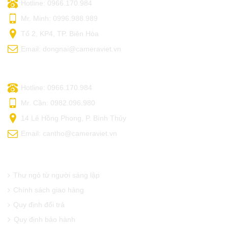
Hotline: 0966.170.984
Mr. Minh: 0996.988.989
Tổ 2, KP4, TP. Biên Hòa
Email: dongnai@cameraviet.vn
CAMERA VIỆT - CẦN THƠ
Hotline: 0966.170.984
Mr. Cần: 0982.096.980
14 Lê Hồng Phong, P. Bình Thủy
Email: cantho@cameraviet.vn
THÔNG TIN CẦN BIẾT
Thư ngỏ từ người sáng lập
Chính sách giao hàng
Quy định đổi trả
Quy định bảo hành