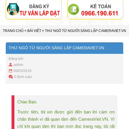
»
»
TRANG CHỦ
BÀI VIẾT
THƯ NGỎ TỪ NGƯỜI SÁNG LẬP CAMERAVIET.VN
THƯ NGỎ TỪ NGƯỜI SÁNG LẬP CAMERAVIET.VN
Đăng bởi
admin
06/03/2018
0 Bình luận
Chào Bạn.
Trước tiên, tôi xin được gửi đến bạn lời cám ơn
chân thành vì đã quan tâm đến CameraViet.VN. Vì
chỉ khi quan tâm thì bạn mới đọc trang này, tôi rất