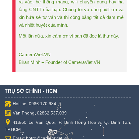
ra vào, hệ thống mạng, wifi chuyên dụng hay hạ
tầng CNTT của bạn. Chúng tôi vô cùng biết ơn và
xin hứa sẽ tư vấn và thi công bằng tất cả đam mê
và nhiệt huyết của mình.
Một lần nữa, xin cám ơn vì bạn đã đọc lá thư này.
CameraViet.VN
Biran Minh – Founder of CameraViet.VN
TRỤ SỞ CHÍNH - HCM
Hotline: 0966.170.984
Văn Phòng: 02862.537.039
418/60 Lê Văn Quới, P. Bình Hưng Hoà A, Q. Bình Tân,
TP.HCM
Email: hotro@cameraviet.vn