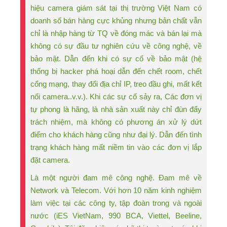
hiệu camera giám sát tại thị trường Việt Nam có
doanh số bán hàng cực khủng nhưng bản chất vẫn
chỉ là nhập hàng từ TQ về đóng mác và bán lại mà
không có sự đầu tư nghiên cứu về công nghệ, về
bảo mật. Dẫn đến khi có sự cố về bảo mật (hệ
thống bị hacker phá hoại dẫn đến chết room, chết
cổng mạng, thay đổi địa chỉ IP, treo đầu ghi, mất kết
nối camera..v.v.). Khi các sự cố sảy ra, Các đơn vị
tự phong là hãng, là nhà sản xuất này chỉ đùn đẩy
trách nhiệm, mà không có phương án xử lý dứt
điểm cho khách hàng cũng như đại lý. Dẫn đến tình
trạng khách hàng mất niềm tin vào các đơn vị lắp
đặt camera.
Là một người đam mê công nghệ. Đam mê về
Network và Telecom. Với hơn 10 năm kinh nghiệm
làm việc tại các công ty, tập đoàn trong và ngoài
nước (iES VietNam, 990 BCA, Viettel, Beeline,