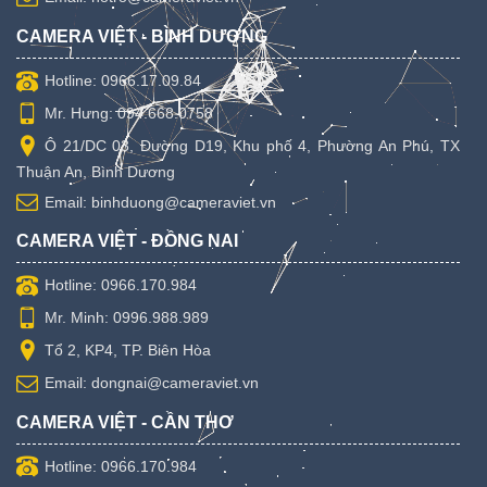
CAMERA VIỆT - BÌNH DƯƠNG
Hotline: 0966.17.09.84
Mr. Hưng: 094.668.0758
Ô 21/DC 03, Đường D19, Khu phố 4, Phường An Phú, TX
Thuận An, Bình Dương
Email: binhduong@cameraviet.vn
CAMERA VIỆT - ĐỒNG NAI
Hotline: 0966.170.984
Mr. Minh: 0996.988.989
Tổ 2, KP4, TP. Biên Hòa
Email: dongnai@cameraviet.vn
CAMERA VIỆT - CẦN THƠ
Hotline: 0966.170.984