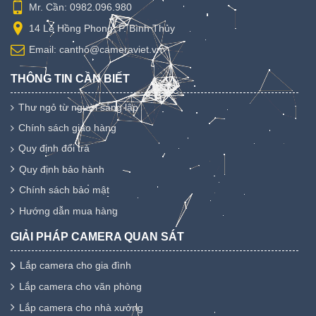
Mr. Cần: 0982.096.980
14 Lê Hồng Phong, P. Bình Thủy
Email: cantho@cameraviet.vn
THÔNG TIN CẦN BIẾT
Thư ngỏ từ người sáng lập
Chính sách giao hàng
Quy định đổi trả
Quy định bảo hành
Chính sách bảo mật
Hướng dẫn mua hàng
GIẢI PHÁP CAMERA QUAN SÁT
Lắp camera cho gia đình
Lắp camera cho văn phòng
Lắp camera cho nhà xưởng