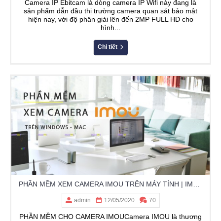
Camera IP Ebitcam là dòng camera IP Wifi này đang là
sản phẩm dẫn đầu thị trường camera quan sát bảo mật
hiện nay, với độ phân giải lên đến 2MP FULL HD cho
hình...
Chi tiết
PHẦN MỀM XEM CAMERA IMOU TRÊN MÁY TÍNH | IMOU LIFE | EASY4IP | LECHANGE
admin
12/05/2020
70
PHẦN MỀM CHO CAMERA IMOUCamera IMOU là thương