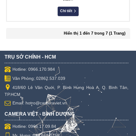
Chi tiết
Hiển thị 1 đến 7 trong 7 (1 Trang)
TRỤ SỞ CHÍNH - HCM
Hotline: 0966.170.984
Văn Phòng: 02862.537.039
418/60 Lê Văn Quới, P. Bình Hưng Hoà A, Q. Bình Tân,
TP.HCM
Email: hotro@cameraviet.vn
CAMERA VIỆT - BÌNH DƯƠNG
Hotline: 0966.17.09.84
Mr. Hưng: 094.668.0758