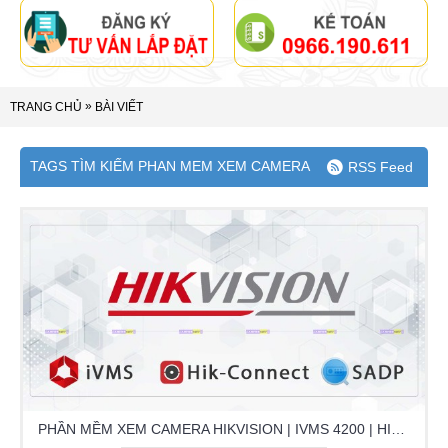
»
TRANG CHỦ
BÀI VIẾT
TAGS TÌM KIẾM PHAN MEM XEM CAMERA
RSS Feed
PHẦN MỀM XEM CAMERA HIKVISION | IVMS 4200 | HIK-CONNECT | SADP TOOL