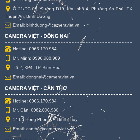
Ô 21/DC 03, Đường D19, Khu phố 4, Phường An Phú, TX
Thuận An, Bình Dương
Email: binhduong@cameraviet.vn
CAMERA VIỆT - ĐỒNG NAI
Hotline: 0966.170.984
Mr. Minh: 0996.988.989
Tổ 2, KP4, TP. Biên Hòa
Email: dongnai@cameraviet.vn
CAMERA VIỆT - CẦN THƠ
Hotline: 0966.170.984
Mr. Cần: 0982.096.980
14 Lê Hồng Phong, P. Bình Thủy
Email: cantho@cameraviet.vn